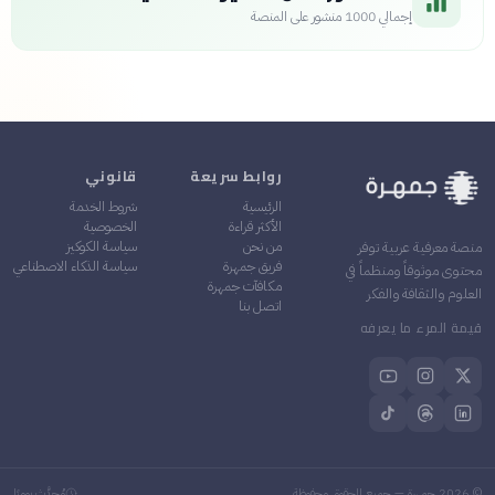
إجمالي
1000
منشور على المنصة
روابط سريعة
قانوني
الرئيسية
شروط الخدمة
الأكثر قراءة
الخصوصية
من نحن
سياسة الكوكيز
منصة معرفية عربية توفر
فريق جمهرة
سياسة الذكاء الاصطناعي
محتوى موثوقاً ومنظماً في
مكافآت جمهرة
العلوم والثقافة والفكر
اتصل بنا
قيمة المرء ما يعرفه
©
2026
جمهرة — جميع الحقوق محفوظة
مُحدَّث يوميًا