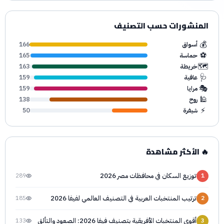
المنشورات حسب التصنيف
💰
أسواق
166
⚽
حماسة
165
🗺️
خريطة
163
🩺
عافية
159
🎭
مرايا
159
🕌
روح
138
⚡
شيفرة
50
🔥 الأكثر مشاهدة
توزيع السكان في محافظات مصر 2026
289
1
ترتيب المنتخبات العربية في التصنيف العالمي لفيفا 2026
185
2
أقوى المنتخبات الأفريقية بتصنيف فيفا 2026: الصعود والتألق
133
3