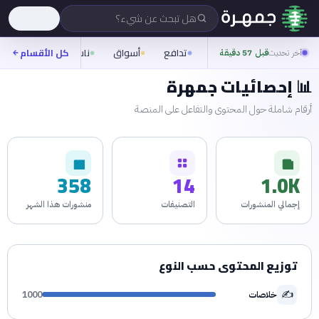
هل تبحث عن شيء؟
تدافع
أسواق
ناس
روح
كل الأقسام
شيف
آخر تحديث
قبل 57 دقيقة
📊 إحصائيات جمهرة
أرقام شاملة حول المحتوى والتفاعل على المنصة
358
14
1.0K
إجمالي المنشورات
التصنيفات
منشورات هذا الشهر
توزيع المحتوى حسب النوع
✍️
خلاصات
1000