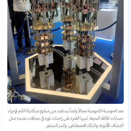
تعد الحوسبة الكمومية مجالاً واعداً يستفيد من مبادئ ميكانيكا الكم لإجراء
حسابات فائقة السرعة. لديها القدرة على إحداث ثورة في مجالات عديدة مثل
اكتشاف الأدوية، والذكاء الاصطناعي، وكسر التشفير.