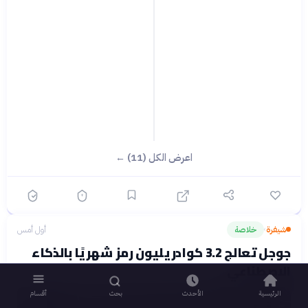
اعرض الكل (11) ←
شيفرة
خلاصة
أول أمس
›
جوجل تعالج 3.2 كوادريليون رمز شهريًا بالذكاء
الاصطناعي
الرئيسية
الأحدث
بحث
أقسام