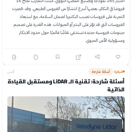
اختيار 285 نموذجًا وتصنيع حمضها النووي، أثبتت التجارب نجاح 16
فيروسًا في التكاثر، بعضها أسرع انتشارًا من الفيروس الطبيعي. وقد حُصرت
التجربة على فيروسات تصيب البكتيريا لضمان السلامة، مع استبعاد
الفيروسات التي قد تؤثر على البشر أو الحيوانات. هذه القدرة على تصميم
جينومات فيروسية جديدة تستدعي نقاشًا عالميًا حول حدود الابتكار
ومسؤولية الأمن الحيوي.
شيفرة
أسئلة شارحة
أمس
›
أسئلة شارحة: تقنية الـ LiDAR ومستقبل القيادة
الذاتية