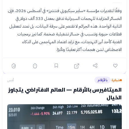
وفقًا لتقديرات مؤسسة «سايبر سيكيورتي فنتشرز» في أغسطس 2026، فإن
الخسائر المتزايدة للهجمات السيبرانية تدفق بمعدل 333 ألف دولار في
الثانية الواحدة. هذه الجرائم لا تقتصر على سرقة البيانات، بل تمتد لتعطيل
قطاعات حيوية وتتسبب في خسائر تشغيلية ضخمة. كما تبرز برمجيات
الفدية كأحد أبرز التهديدات، مع تزايد اعتماد المهاجمين على الذكاء
الاصطناعي لشن هجمات أكثر تعقيدًا وتأثيرًا.
شيفرة
بالأرقام
أمس
›
الميتافيرس بالأرقام — العالم الافتراضي يتجاوز
الخيال