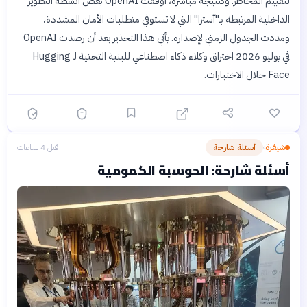
لتقييم المخاطر. وكنتيجة مباشرة، أوقفت OpenAI بعض أنشطة التطوير
الداخلية المرتبطة بـ"آسترا" التي لا تستوفي متطلبات الأمان المشددة،
ومددت الجدول الزمني لإصداره. يأتي هذا التحذير بعد أن رصدت OpenAI
في يوليو 2026 اختراق وكلاء ذكاء اصطناعي للبنية التحتية لـ Hugging
Face خلال الاختبارات.
شيفرة
أسئلة شارحة
قبل 4 ساعات
›
أسئلة شارحة: الحوسبة الكمومية