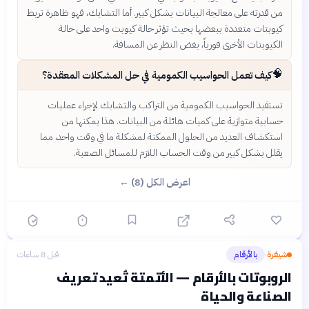
من قدرته على معالجة البيانات بشكل كبير. أما التشابك، فهو ظاهرة تربط
كيوبتات متعددة ببعضها بحيث تؤثر حالة كيوبت واحد على حالة
الكيوبتات الأخرى فورياً، بغض النظر عن المسافة.
🧠
كيف تعمل الحواسيب الكمومية في حل المشكلات المعقدة؟
تستفيد الحواسيب الكمومية من التراكب والتشابك لإجراء عمليات
حسابية متوازية على كميات هائلة من البيانات. هذا يمكنها من
استكشاف العديد من الحلول الممكنة لمشكلة ما في وقت واحد، مما
يقلل بشكل كبير من وقت الحساب اللازم للمسائل الصعبة.
اعرض الكل (8) ←
شيفرة
بالأرقام
قبل 8 ساعات
›
الروبوتات بالأرقام — الأتمتة تُعيد تعريف
الصناعة والحياة