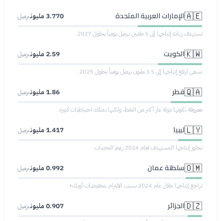
الإمارات العربية المتحدة
🇦🇪
3.770 مليون
برميل
تستهدف زيادة إنتاجها إلى 5 ملايين برميل يومياً بحلول 2027.
الكويت
🇰🇼
2.59 مليون
برميل
تسعى لرفع إنتاجها إلى 3.5 مليون برميل يومياً بحلول 2025.
قطر
🇶🇦
1.86 مليون
برميل
معروفة بكونها دولة غاز أكثر من النفط، ولكنها تمتلك احتياطيات كبيرة.
ليبيا
🇱🇾
1.417 مليون
برميل
تجاوز إنتاجها المستهدف لعام 2024 رغم التحديات.
سلطنة عمان
🇴🇲
0.992 مليون
برميل
تراجع إنتاجها خلال عام 2024 بسبب الالتزام بتخفيضات أوبك+.
الجزائر
🇩🇿
0.907 مليون
برميل