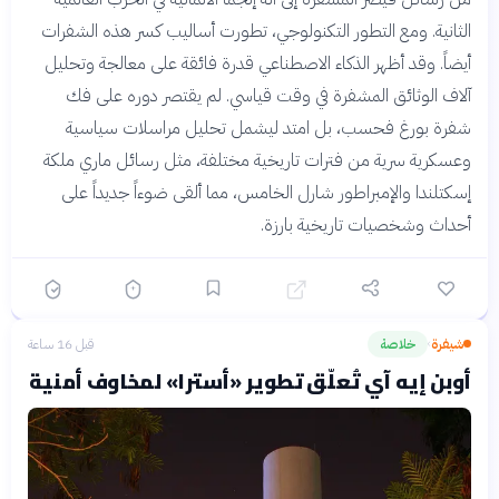
الثانية. ومع التطور التكنولوجي، تطورت أساليب كسر هذه الشفرات
أيضاً. وقد أظهر الذكاء الاصطناعي قدرة فائقة على معالجة وتحليل
آلاف الوثائق المشفرة في وقت قياسي. لم يقتصر دوره على فك
شفرة بورغ فحسب، بل امتد ليشمل تحليل مراسلات سياسية
وعسكرية سرية من فترات تاريخية مختلفة، مثل رسائل ماري ملكة
إسكتلندا والإمبراطور شارل الخامس، مما ألقى ضوءاً جديداً على
أحداث وشخصيات تاريخية بارزة.
شيفرة
خلاصة
قبل 16 ساعة
›
أوبن إيه آي تُعلّق تطوير «أسترا» لمخاوف أمنية