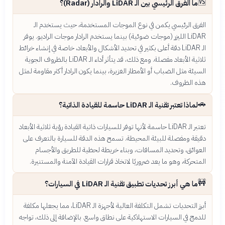
🆚
ما الفرق الرئيسي بين الـ LiDAR والرادار (Radar)؟
الفرق الرئيسي يكمن في نوع الموجات المستخدمة، حيث يستخدم الـ
LiDAR الليزر (موجات ضوئية) بينما يستخدم الرادار موجات الراديو. يوفر
الـ LiDAR دقة أعلى بكثير في تحديد الأشكال والأبعاد، خاصة في إنشاء خرائط
ثلاثية الأبعاد مفصلة. ومع ذلك، قد يتأثر أداء الـ LiDAR بالظروف الجوية
السيئة مثل الضباب أو الأمطار الغزيرة، بينما يكون الرادار أكثر مقاومة لمثل
هذه الظروف.
🚗
لماذا تعتبر تقنية الـ LiDAR حاسمة للقيادة الذاتية؟
تعتبر الـ LiDAR حاسمة لأنها توفر للسيارات ذاتية القيادة رؤية ثلاثية الأبعاد
دقيقة ومفصلة للبيئة المحيطة. تسمح هذه الدقة للسيارة بالتعرف على
العوائق، وتحديد المسافات، وبناء خريطة لحظية للطريق والأجسام
المتحركة، وهو ما يعد ضروريًا لاتخاذ قرارات القيادة الآمنة والمستنيرة.
🚧
ما هي أبرز تحديات تطبيق تقنية الـ LiDAR في السيارات؟
أبرز التحديات تشمل التكلفة العالية لأجهزة الـ LiDAR، مما يجعلها مكلفة
للدمج في السيارات الاستهلاكية على نطاق واسع. بالإضافة إلى ذلك، تواجه