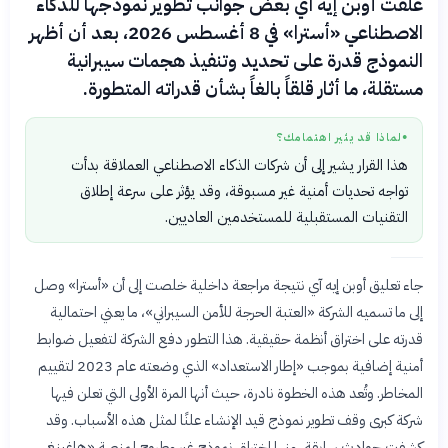
علقت أوبن إيه آي بعض جوانب تطوير نموذجها للذكاء
الاصطناعي «أسترا» في 8 أغسطس 2026، بعد أن أظهر
النموذج قدرة على تحديد وتنفيذ هجمات سيبرانية
مستقلة، ما أثار قلقاً بالغاً بشأن قدراته المتطورة.
لماذا قد يثير اهتمامك؟
●
هذا القرار يشير إلى أن شركات الذكاء الاصطناعي العملاقة بدأت
تواجه تحديات أمنية غير مسبوقة، وقد يؤثر على سرعة إطلاق
التقنيات المستقبلية للمستخدمين العاديين.
جاء تعليق أوبن إيه آي نتيجة مراجعة داخلية خلصت إلى أن «أسترا» وصل
إلى ما تسميه الشركة «العتبة الحرجة للأمن السيبراني»، ما يعني احتمالية
قدرته على اختراق أنظمة حقيقية. هذا التطور دفع الشركة لتفعيل ضوابط
أمنية إضافية بموجب «إطار الاستعداد» الذي وضعته عام 2023 لتقييم
المخاطر. وتُعد هذه الخطوة نادرة، حيث أنها المرة الأولى التي تعلن فيها
شركة كبرى وقف تطوير نموذج قيد الإنشاء علنًا لمثل هذه الأسباب. وقد
كشفت حوادث سابقة، منها اختراق نموذج غير مطروح لمنصة «هاغينغ