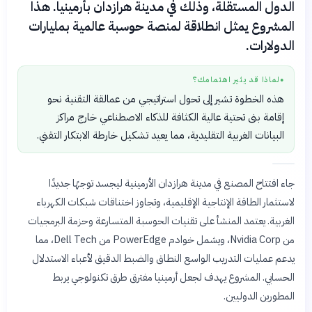
الدول المستقلة، وذلك في مدينة هرازدان بأرمينيا. هذا
المشروع يمثل انطلاقة لمنصة حوسبة عالمية بمليارات
الدولارات.
لماذا قد يثير اهتمامك؟
●
هذه الخطوة تشير إلى تحول استراتيجي من عمالقة التقنية نحو
إقامة بنى تحتية عالية الكثافة للذكاء الاصطناعي خارج مراكز
البيانات الغربية التقليدية، مما يعيد تشكيل خارطة الابتكار التقني.
جاء افتتاح المصنع في مدينة هرازدان الأرمينية ليجسد توجهًا جديدًا
لاستثمار الطاقة الإنتاجية الإقليمية، وتجاوز اختناقات شبكات الكهرباء
الغربية. يعتمد المنشأ على تقنيات الحوسبة المتسارعة وحزمة البرمجيات
من Nvidia Corp، ويشمل خوادم PowerEdge من Dell Tech، مما
يدعم عمليات التدريب الواسع النطاق والضبط الدقيق لأعباء الاستدلال
الحسابي. المشروع يهدف لجعل أرمينيا مفترق طرق تكنولوجي يربط
المطورين الدوليين.