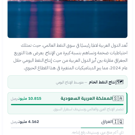
تُعد الدول العربية لاعبًا رئيسيًا في سوق النفط العالمي، حيث تمتلك
احتياطيات ضخمة وتساهم بنسبة كبيرة من الإنتاج. يعرض هذا التوزيع
الجغرافي مقارنة بين أبرز الدول العربية من حيث إنتاج النفط اليومي خلال
عام 2024، مما يبرز الديناميكيات المتغيرة في هذا القطاع الحيوي.
🗺️
إنتاج النفط الخام
—
متوسط الإنتاج اليومي
المملكة العربية السعودية
🇸🇦
10.815 مليون
برميل
تتصدر الإنتاج العربي والعالمي وتستهدف استقرار السوق.
العراق
🇮🇶
4.162 مليون
برميل
ثاني أكبر منتج عربي، ويستهدف رفع إنتاجه.