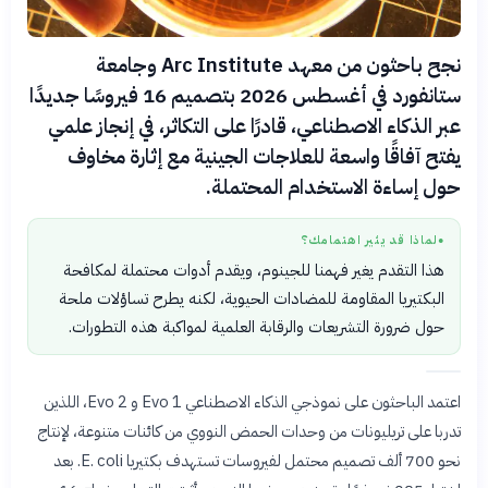
نجح باحثون من معهد Arc Institute وجامعة
ستانفورد في أغسطس 2026 بتصميم 16 فيروسًا جديدًا
عبر الذكاء الاصطناعي، قادرًا على التكاثر، في إنجاز علمي
يفتح آفاقًا واسعة للعلاجات الجينية مع إثارة مخاوف
حول إساءة الاستخدام المحتملة.
لماذا قد يثير اهتمامك؟
●
هذا التقدم يغير فهمنا للجينوم، ويقدم أدوات محتملة لمكافحة
البكتيريا المقاومة للمضادات الحيوية، لكنه يطرح تساؤلات ملحة
حول ضرورة التشريعات والرقابة العلمية لمواكبة هذه التطورات.
اعتمد الباحثون على نموذجي الذكاء الاصطناعي Evo 1 و Evo 2، اللذين
تدربا على تريليونات من وحدات الحمض النووي من كائنات متنوعة، لإنتاج
نحو 700 ألف تصميم محتمل لفيروسات تستهدف بكتيريا E. coli. بعد