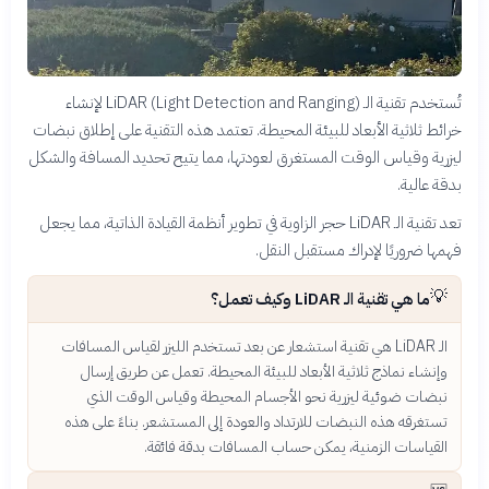
تُستخدم تقنية الـ LiDAR (Light Detection and Ranging) لإنشاء
خرائط ثلاثية الأبعاد للبيئة المحيطة. تعتمد هذه التقنية على إطلاق نبضات
ليزرية وقياس الوقت المستغرق لعودتها، مما يتيح تحديد المسافة والشكل
بدقة عالية.
تعد تقنية الـ LiDAR حجر الزاوية في تطوير أنظمة القيادة الذاتية، مما يجعل
فهمها ضروريًا لإدراك مستقبل النقل.
💡
ما هي تقنية الـ LiDAR وكيف تعمل؟
الـ LiDAR هي تقنية استشعار عن بعد تستخدم الليزر لقياس المسافات
وإنشاء نماذج ثلاثية الأبعاد للبيئة المحيطة. تعمل عن طريق إرسال
نبضات ضوئية ليزرية نحو الأجسام المحيطة وقياس الوقت الذي
تستغرقه هذه النبضات للارتداد والعودة إلى المستشعر. بناءً على هذه
القياسات الزمنية، يمكن حساب المسافات بدقة فائقة.