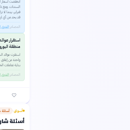
قد يحد من أي ارت
المصادر:
الشرق 
منطقة اليورو
بداية تعاملات ا
المصادر:
الشرق 
أسواق
أسئلة 
›
أسئلة شارح