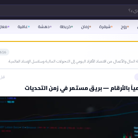
شيء؟
روح
شيفرة
زمان
خريطة
دهشة
عافية
معن
616
المال والأعمال، من اقتصاد الأفراد اليومي إلى التحولات المالية وسلاسل الإمداد العالمية.
قبل 3 ساع
ياً بالأرقام — بريق مستمر في زمن التحديات