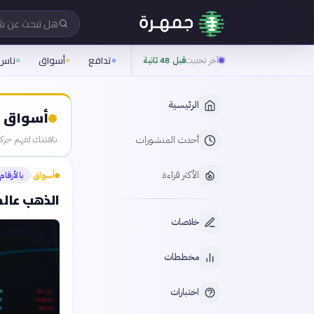
هل تبحث عن 
تدافع
أسواق
ناس
آخر تحديث
قبل 48 ثانية
الرئيسية
أسواق
أحدث المنشورات
نافذتك لفهم حركة 
الأكثر قراءة
أسواق
بالأرقام
›
الذهب عالم
خلاصات
مخططات
اختبارات