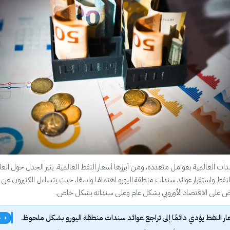
دات العالمية بعوامل متعددة، ومن أبرزها أسعار النفط العالمية. يثير الجدل حول العل
نفط واستقرار عوائد سندات منطقة اليورو اهتمامًا واسعًا، حيث يتساءل الكثيرون عن
فاض على الاقتصاد الأوروبي بشكل عام وعلى سنداته بشكل خاص.
 النفط يؤدي دائمًا إلى تراجع عوائد سندات منطقة اليورو بشكل ملحوظ.
◑ ج