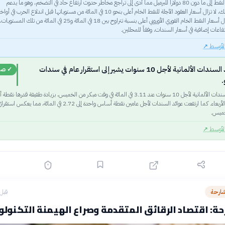
انخفضت أسعار النفط إلى ما دون 80 دولاراً للبرميل مما أدى إلى تراجع مخاطر حدوث ارتفاع حاد في التضخم، وهو ما يدعم
السندات. ومع ذلك، لا تزال أسعار العقود الآجلة للنفط الخام أعلى بنحو 10 في المائة من مستوياتها قبل اندلاع الحرب في أواخ
فبراير، بينما لا تزال أسعار النفط الخام الفوري الأوروبي أعلى بنسبة تتراوح بين 18 في المائة و25 في المائة من تل
فاعات إضافية في أسعار السندات، وفقاً للمحللين.
الأوسط
↗
استقرار عوائد السندات الألمانية لأجل 10 سنوات يشير إلى استقرار عام في سندات
✓ صح
.
استقرت عوائد السندات الألمانية لأجل 10 سنوات عند 3.11 في المائة في وقت مبكر من الخميس، بزيادة طفيفة قدرها
واحدة عن إغلاق الأربعاء. كما ارتفعت عوائد السندات لأجل عامين نقطة أساس واحدة إلى 2.72 في المائة، مما يعكس ا
لخميس.
الأوسط
↗
شارحة
قبل 9 ساع
ة: اقتصاد الرقائق المتقدمة وصراع الهيمنة التكنولو