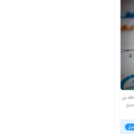
اقة بين
 مدى
زئي