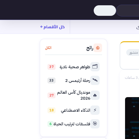
ى
كل الأقسام
رائج
الكل
منشور
🗂️
ظواهر صحية نادرة
37
ات
🛰️
رحلة أرتيمس 2
33
مونديال كأس العالم
🔥
27
2026
⚡
الذكاء الاصطناعي
18
🎯
فلسفات لترتيب الحياة
6