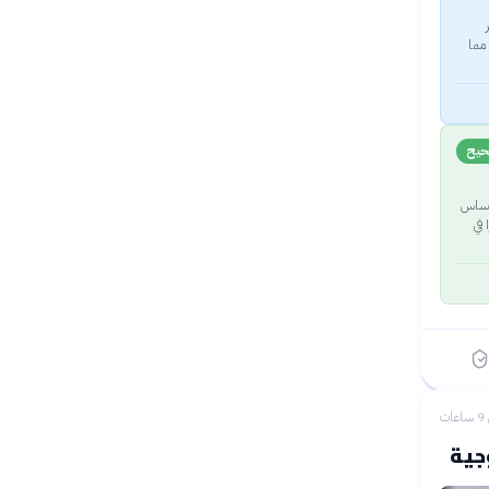
ر
ك المستويات، مما
يح
 نقطة أساس
ستقرارًا في
ات
جية