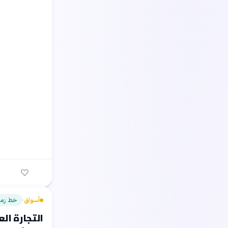
أسواق
خط زمن
›