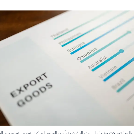
المية تحولات جذرية على مدار العقود، بدءاً من الجهود المبكرة لتحرير التجارة بعد ا