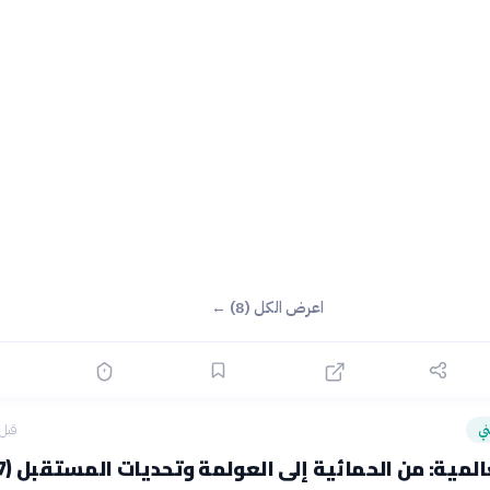
اعرض الكل (8) ←
ي
قبل 3 ساع