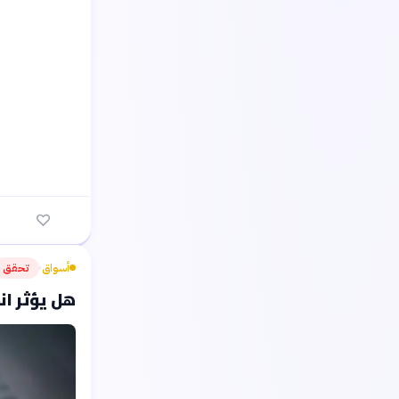
أسواق
تحقق
›
هل يؤثر ان