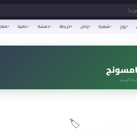
شيء؟
روح
شيفرة
زمان
خريطة
دهشة
عافية
معن
امسونج
هذا الوسم
🏷️