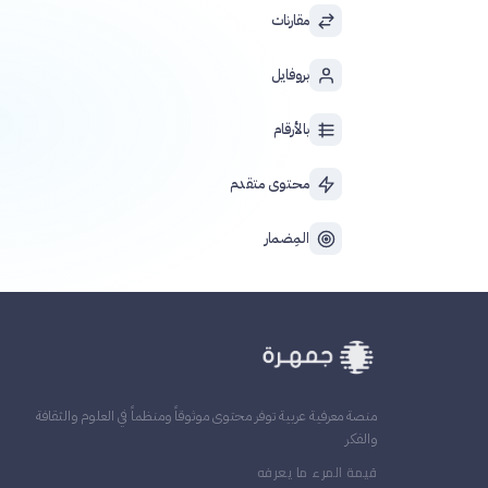
مقارنات
بروفايل
بالأرقام
محتوى متقدم
المِضمار
منصة معرفية عربية توفر محتوى موثوقاً ومنظماً في العلوم والثقافة
والفكر
قيمة المرء ما يعرفه