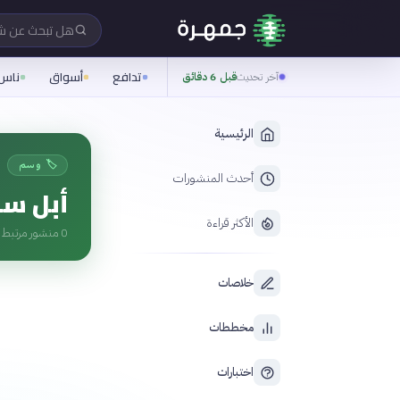
هل تبحث عن 
تدافع
أسواق
ناس
آخر تحديث
قبل 6 دقائق
الرئيسية
🏷️ وسم
أحدث المنشورات
أبل س
الأكثر قراءة
0
منشور مرتبط ب
خلاصات
مخططات
اختبارات