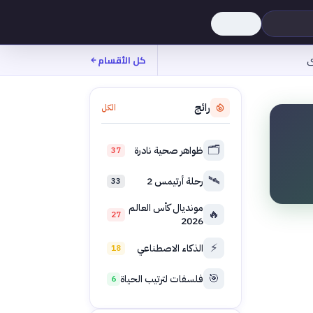
ى
كل الأقسام
رائج
الكل
🗂️
ظواهر صحية نادرة
37
🛰️
رحلة أرتيمس 2
33
مونديال كأس العالم
🔥
27
2026
⚡
الذكاء الاصطناعي
18
🎯
فلسفات لترتيب الحياة
6