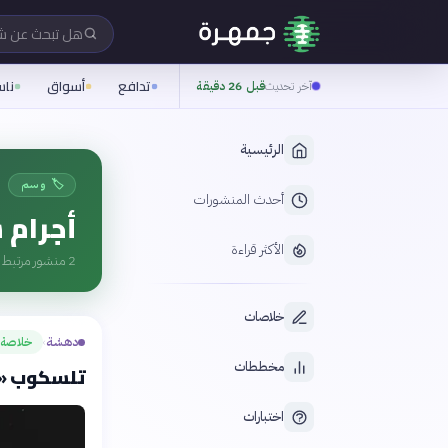
هل تبحث عن 
تدافع
أسواق
نا
آخر تحديث
قبل 26 دقيقة
الرئيسية
🏷️ وسم
أحدث المنشورات
أجرام 
الأكثر قراءة
2
منشور مرتبط ب
خلاصات
دهشة
خلاصة
›
مخططات
تلسكوب «إق
اختبارات