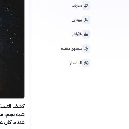
مقارنات
بروفايل
بالأرقام
محتوى متقدم
المِضمار
شبه نجم، من
عندما كان عمر الكون 70