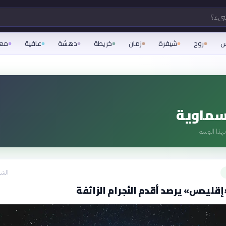
شيء؟
س
روح
شيفرة
زمان
خريطة
دهشة
عافية
مع
سماوية
هذا الوسم
الشه
ليدس» يرصد أقدم الأجرام الزائفة