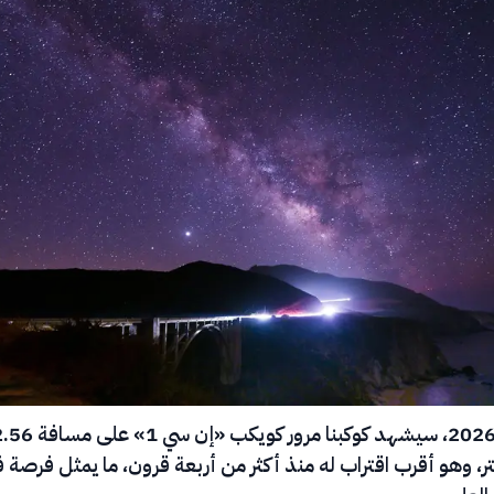
في 27 يونيو 2026، سيشهد كوكبنا مرور كويكب «إن سي 1» ع
ر، وهو أقرب اقتراب له منذ أكثر من أربعة قرون، ما يمثل فرصة ف