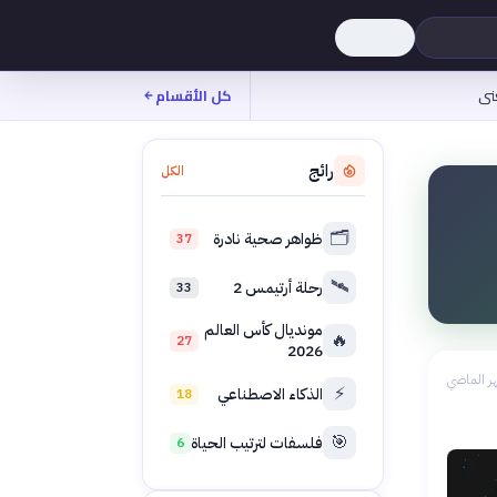
نى
كل الأقسام
رائج
الكل
🗂️
ظواهر صحية نادرة
37
🛰️
رحلة أرتيمس 2
33
مونديال كأس العالم
🔥
27
2026
ر الماضي
⚡
الذكاء الاصطناعي
18
🎯
فلسفات لترتيب الحياة
6