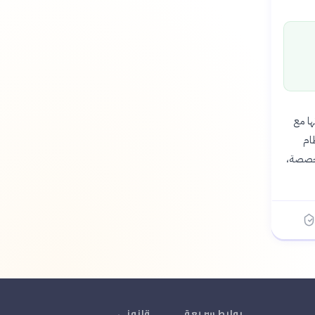
اراتها مع
خ النظام
تخصصة،
روابط سريعة
قانوني