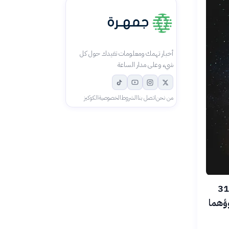
أخبار تهمك ومعلومات تفيدك حول كل
شيء وعلى مدار الساعة
من نحن
اتصل بنا
الشروط
الخصوصية
الكوكيز
كشف التلسكوب الفضائي «إقليدس» التابع لوكالة الفضاء الأوروبية عن رصد 31
وؤهما