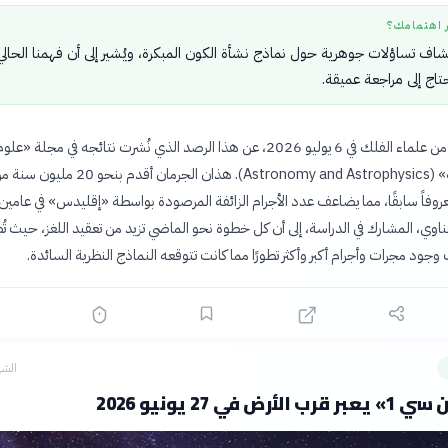
ر اهتمامك؟
كتشاف تساؤلات جوهرية حول نماذج نشأة الكون المبكرة، ويُشير إلى أن فهمنا الحالي
تاج إلى مراجعة عميقة.
أعلن فريق دولي من علماء الفلك في 6 يوليو 2026، عن هذا الرصد الذي نُشرت نتائجه في مجلة
والفيزياء الفلكية» (Astronomy and Astrophysics). هذان الجرمان 
وفاً سابقًا، مما يضاعف عدد الأجرام الزائفة المرصودة بواسطة «إقليدس» في عامين
وي، المشارك في الدراسة، إلى أن كل خطوة نحو الماضي تزيد من تعقيد اللغز، حيث تُ
جود مجرات وأجرام أكبر وأكثر تطورًا مما كانت تتوقعه النماذج النظرية السائدة.
الشه
ض في 27 يونيو 2026