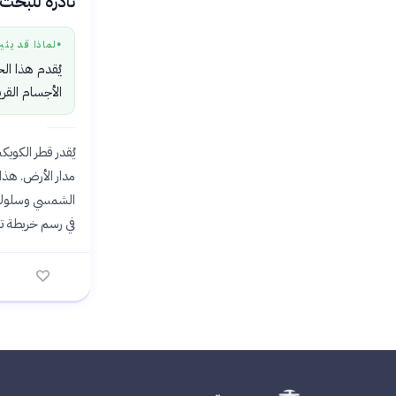
نادرة للبحث 
لماذا قد يثي
●
يُقدم هذا ال
الأجسام القري
الشمسي وسلوك ا
في رسم خريطة ت