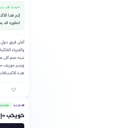
لماذا قد يثي
●
يُثير هذا الا
لتطوره قد يح
شبه نجم كان معر
ويشير جوزيف حنا
هذه الاكتشافات و
دهشة
خلاصة
›
كويكب «إن سي 1» يعبر قرب الأر