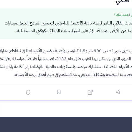
العلمي.
ر اهتمامك؟
حدث الفلكي النادر فرصة بالغة الأهمية للباحثين لتحسين نماذج التنبؤ بمسارات
بة من الأرض، مما قد يؤثر على استراتيجيات الدفاع الكوكبي المستقبلية.
يُقدر قطر الكويكب «إن سي 1» بين 900 متر و1.5 كيلومتر، ويُصنف ضمن الأجسام التي تتقاطع مد
مدار الأرض. هذا المرور، الذي لن يتكرر بهذا القرب قبل عام 2133، يُعد مختبراً طبيعياً لدراسة تاري
لأجرام الفضائية. ستشارك مراصد وتلسكوبات عالمية، بالإضافة إلى أنظمة رادار م
فصيلية لسطحه وشكله الحقيقي، مما يُساهم في فهم أعمق لهذه الأجسام.