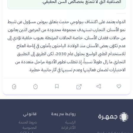
الصناعية التي لا تتمتع بخصائص السن الحقيقي.
الدواء يعتمد على اكتشاف بيولوجي حديث يتعلق ببروتين مسؤول عن تثبيط
نمو الأسنان. التجارب تستهدف مجموعة محدودة من المرضى الذين يعانون
من حالات فقدان الأسنان، خاصة الحالات المرتبطة بعيوب خلقية تؤدي إلى
عدم تكوّن بعض الأسنان منذ الولادة. الباحثون يأملون في إتاحة العلاج
للاستخدام الطبي الواسع بحلول عام 2030، لكن الطريق إلى التطبيق
التجاري ما زال طويلاً نسبياً، إذ تتطلب تطوير الأدوية مراحل متعددة من
الاختبارات لضمان فعاليتها وعدم تسببها في آثار جانبية خطيرة.
روابط سريعة
قانوني
الرئيسية
شروط الخدمة
الأكثر قراءة
الخصوصية
من نحن
سياسة الكوكيز
منصة معرفية عربية توفر