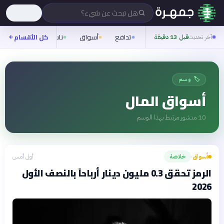
هل تبحث عن شيء؟
تدافع
أسواق
ناس
روح
كل الأقسام
شيف
آخر تحديث
قبل 13 دقيقة
🏷️ وسم
أسواق المال
10
منشور مرتبط بهذا الوسم
أسواق
خلاصة
أول أمس
›
الرمز تحقق 0.3 مليون دينار أرباحاً بالنصف الأول
2026