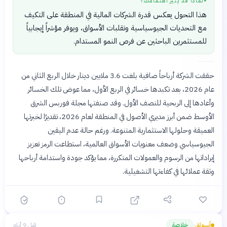
لماذا قد يثير اهتمامك؟
●
هذا التحول يعكس قدرة الشركات المالية في المنطقة على التكيف
مع التحديات الجيوسياسية وتقلبات الأسواق، ويوفر مؤشراً إيجابياً
للمستثمرين الباحثين عن فرص النمو المستدام.
حققت الشركة أرباحاً صافية بلغت 3.6 ملايين دينار خلال الربع الثاني من
عام 2026، بعد تكبدها خسائر في الربع الأول، مما عوض تلك الخسائر
وأعادها إلى الربحية للنصف الأول. وقد صنفتها مجلة فوربس الشرق
الأوسط ضمن أبرز مديري الأصول في المنطقة لعام 2026، تقديرًا لخبرتها
العميقة وحلولها الاستثمارية المتنوعة. ورغم حالة عدم اليقين
الجيوسياسي وضعف معنويات الأسواق العالمية، استطاعت الرمز تعزيز
إيراداتها من الرسوم والعمولات المتكررة، مما يؤكد جودة واستدامة أرباحها
وثقة عملائها في كفاءتها التشغيلية.
أسواق
خلاصة
قبل 9 أيام
›