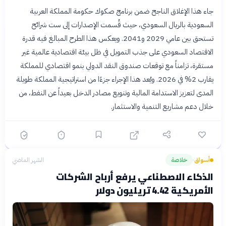
جاء هذا الإغلاق الناجح ضمن برنامج صكوك حكومة المملكة العربية
السعودية بالريال السعودي، حيث قُسمت الإصدارات إلى ست شرائح
تستحق بين عامي 2029 و2041. ويعكس هذا الطرح المبالغ فيه قدرة
الاقتصاد السعودي على جذب التمويل في ظل بيئة اقتصادية عالمية غير
مستقرة، تزامناً مع توقعات صندوق النقد الدولي بنمو اقتصادي للمملكة
يقارب 2% في 2026. ويُعد هذا الإجراء جزءًا من استراتيجية المملكة طويلة
المدى لتعزيز الاستدامة المالية وتنويع مصادر الدخل بعيداً عن النفط، من
خلال دعم مشاريع التنمية والاستثمار.
أسواق
خلاصة
الشهر الماضي
›
الذكاء الاصطناعي يرفع أرباح الشركات
الأمريكية 4.42 تريليون دولار