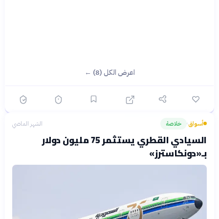
اعرض الكل (8) ←
أسواق
خلاصة
الشهر الماضي
›
السيادي القطري يستثمر 75 مليون دولار
بـ«دونكاسترز»