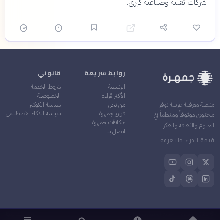
شركات تقنية وصناعية كبرى.
روابط سريعة
قانوني
الرئيسية
شروط الخدمة
الأكثر قراءة
الخصوصية
من نحن
سياسة الكوكيز
منصة معرفية عربية توفر
فريق جمهرة
سياسة الذكاء الاصطناعي
محتوى موثوقاً ومنظماً في
مكافآت جمهرة
العلوم والثقافة والفكر
اتصل بنا
قيمة المرء ما يعرفه
©
2026
جمهرة — جميع الحقوق محفوظة
مُحدَّث يوميًا