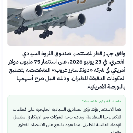
وافق جهاز قطر للاستثمار، صندوق الثروة السيادي
القطري، في 23 يونيو 2026، على استثمار 75 مليون دولار
أمريكي في شركة «دونكاسترز غروب» المتخصصة بتصنيع
المكونات الدقيقة للطيران، وذلك قبيل طرح أسهمها
بالبورصة الأمريكية.
لماذا قد يثير اهتمامك؟
●
هذا الاستثمار يؤكد تركيز الصناديق السيادية الخليجية على قطاعات
التكنولوجيا المتقدمة، ويدعم توجه الشركات نحو الابتكار في سلاسل
الإمداد العالمية للطيران، مما يعود بالنفع على الاقتصاد القطري
والعالمي.