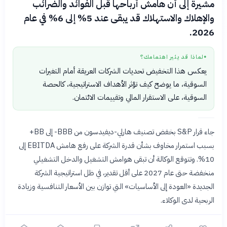
مشيرة إلى أن هامش أرباحها قبل الفوائد والضرائب
والإهلاك والاستهلاك قد يبقى عند 5% إلى 6% في عام
2026.
لماذا قد يثير اهتمامك؟
●
يعكس هذا التخفيض تحديات الشركات العريقة أمام التغيرات
السوقية، ما يوضح كيف تؤثر الأهداف الاستراتيجية، كالحصة
السوقية، على الاستقرار المالي وتقييمات الائتمان.
جاء قرار S&P بخفض تصنيف هارلي-ديفيدسون من BBB- إلى BB+
بسبب استمرار مخاوف بشأن قدرة الشركة على رفع هامش EBITDA إلى
10%. وتتوقع الوكالة أن تبقى هوامش التشغيل والدخل التشغيلي
منخفضة حتى عام 2027 على أقل تقدير، في ظل استراتيجية الشركة
الجديدة «العودة إلى الأساسيات» التي توازن بين الأسعار التنافسية وزيادة
الربحية لدى الوكلاء.