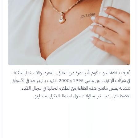
تُعرف فقاعة الدوت كوم بأنها فترة من التفاؤل المفرط والاستثمار المكثف
في شركات الإنترنت بين عامي 1995 و2000، انتهت بانهيار حاد في الأسواق.
تتشابه بعض ملامح هذه الفقاعة مع الطفرة الحالية في مجال الذكاء
الاصطناعي، مما يثير تساؤلات حول احتمالية تكرار السيناريو.