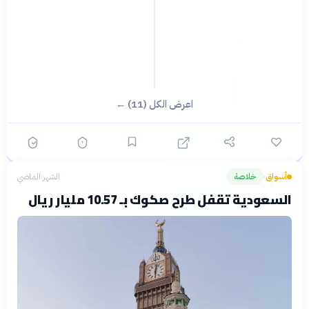
اعرض الكل (11) ←
أسواق
خلاصة
الشهر الماضي
›
السعودية تقفل طرح صكوك بـ 10.57 مليار ريال