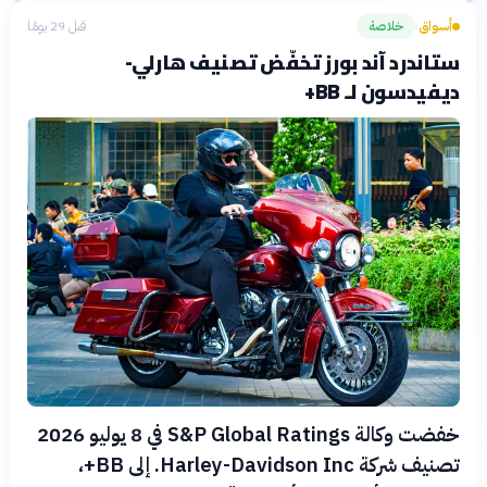
أسواق
خلاصة
قبل 29 يومًا
›
ستاندرد آند بورز تخفّض تصنيف هارلي-
ديفيدسون لـ BB+
خفضت وكالة S&P Global Ratings في 8 يوليو 2026
تصنيف شركة Harley-Davidson Inc. إلى BB+،