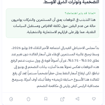
التضخمية وتوترات الشرق الأوسط.
لماذا قد يثير اهتمامك؟
●
هذا التذبذب في التوقعات يعني أن المستثمرين والشركات يواجهون
حالة من عدم اليقين حول تكلفة الاقتراض ومستقبل السياسات
النقدية، مما يؤثر على قراراتهم الاستثمارية والتشغيلية.
بدأ مجلس الاحتياطي الفيدرالي اجتماعه الأخير الثلاثاء 28 يوليو 2026،
وسط ترجيح غالبية المستثمرين الإبقاء على أسعار الفائدة دون تغيير عند
نطاق 3.50% - 3.75%، غير أن أصواتاً قوية في وول ستريت تدعم الرفع.
هذه التوقعات تعكس تحولاً بعدما أشارت بيانات التضخم في يونيو إلى
تباطؤ، لكن ارتفاع أسعار النفط يمثل خطراً تضخمياً مستمراً. يُعد أي رفع
للفائدة هذا الأسبوع «سابقة تاريخية» وفقاً لبنك أوف أميركا، وسيرسّخ
مصداقية الرئيس كيفن وارش في مكافحة التضخم.