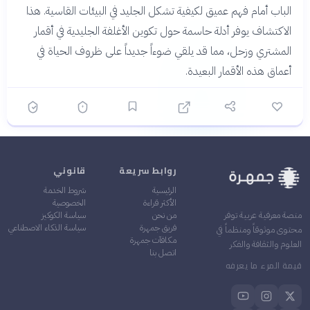
الباب أمام فهم عميق لكيفية تشكل الجليد في البيئات القاسية. هذا
الاكتشاف يوفر أدلة حاسمة حول تكوين الأغلفة الجليدية في أقمار
المشتري وزحل، مما قد يلقي ضوءاً جديداً على ظروف الحياة في
أعماق هذه الأقمار البعيدة.
روابط سريعة
قانوني
الرئيسية
شروط الخدمة
الأكثر قراءة
الخصوصية
من نحن
سياسة الكوكيز
منصة معرفية عربية توفر
فريق جمهرة
سياسة الذكاء الاصطناعي
محتوى موثوقاً ومنظماً في
مكافآت جمهرة
العلوم والثقافة والفكر
اتصل بنا
قيمة المرء ما يعرفه