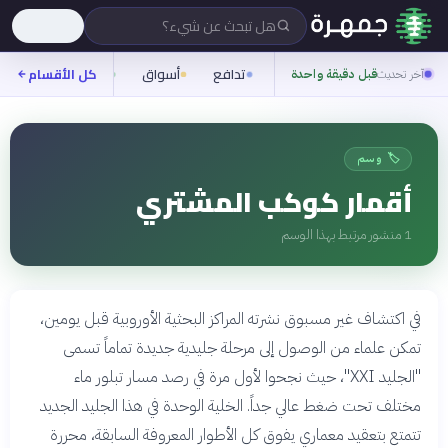
هل تبحث عن شيء؟
تدافع
أسواق
ناس
روح
كل الأقسام
آخر تحديث
قبل دقيقة واحدة
🏷️ وسم
أقمار كوكب المشتري
1
منشور مرتبط بهذا الوسم
قبل 3 أشهر
في اكتشاف غير مسبوق نشرته المراكز البحثية الأوروبية قبل يومين،
فضول
خلاصة
العلماء يكتشفون
تمكن علماء من الوصول إلى مرحلة جليدية جديدة تماماً تسمى
نموذج جليد غير
"الجليد XXI"، حيث نجحوا لأول مرة في رصد مسار تبلور ماء
معروف سابقاً
مختلف تحت ضغط عالي جداً. الخلية الوحدة في هذا الجليد الجديد
تتمتع بتعقيد معماري يفوق كل الأطوار المعروفة السابقة، محررة