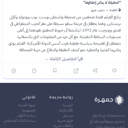
“
الحقيقة لا يمكن إخفاؤها
”
🎬 القصة — بدون حرق
يتابع الفيلم قصة صحفيين من صحيفة واشنطن بوست، بوب وودوارد وكارل
برنشتاين، وهما يحققان في جريمة سطو بسيطة على مقر الحزب الديمقراطي في
فندق ووترجيت عام 1972، ليكتشفا أن خيوط التحقيق تقودهما إلى أعلى
مستويات السلطة التنفيذية. مع كل جزء من المعلومات التي يكتشفانها،
يتعمقان في فضيحة سياسية حقيقية هزت أسس الدولة الأمريكية. الفيلم يوثق
رحلتهما المثيرة والخطرة نحو كشف الحقيقة والدفاع عن حرية الصحافة.
اقرأ التفاصيل الكاملة ←
روابط سريعة
قانوني
الرئيسية
شروط الخدمة
الأكثر قراءة
الخصوصية
من نحن
سياسة الكوكيز
منصة معرفية عربية توفر
فريق جمهرة
سياسة الذكاء الاصطناعي
محتوى موثوقاً ومنظماً في
مكافآت جمهرة
العلوم والثقافة والفكر