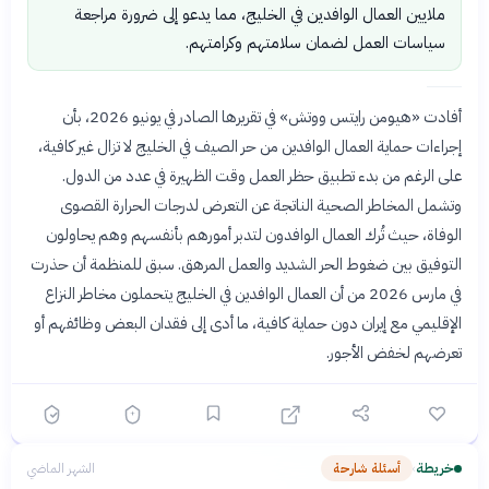
ملايين العمال الوافدين في الخليج، مما يدعو إلى ضرورة مراجعة
سياسات العمل لضمان سلامتهم وكرامتهم.
أفادت «هيومن رايتس ووتش» في تقريرها الصادر في يونيو 2026، بأن
إجراءات حماية العمال الوافدين من حر الصيف في الخليج لا تزال غير كافية،
على الرغم من بدء تطبيق حظر العمل وقت الظهيرة في عدد من الدول.
وتشمل المخاطر الصحية الناتجة عن التعرض لدرجات الحرارة القصوى
الوفاة، حيث تُرك العمال الوافدون لتدبر أمورهم بأنفسهم وهم يحاولون
التوفيق بين ضغوط الحر الشديد والعمل المرهق. سبق للمنظمة أن حذرت
في مارس 2026 من أن العمال الوافدين في الخليج يتحملون مخاطر النزاع
الإقليمي مع إيران دون حماية كافية، ما أدى إلى فقدان البعض وظائفهم أو
تعرضهم لخفض الأجور.
خريطة
أسئلة شارحة
الشهر الماضي
›