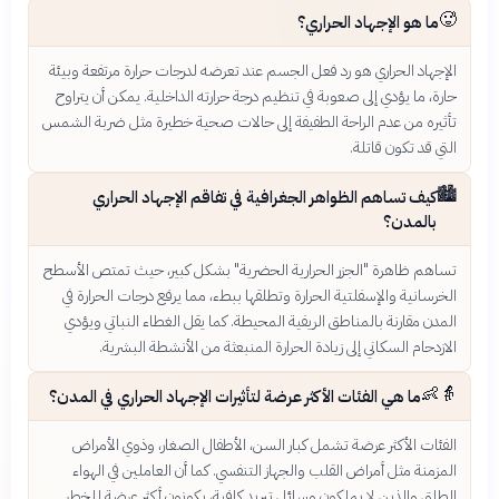
🥵
ما هو الإجهاد الحراري؟
الإجهاد الحراري هو رد فعل الجسم عند تعرضه لدرجات حرارة مرتفعة وبيئة
حارة، ما يؤدي إلى صعوبة في تنظيم درجة حرارته الداخلية. يمكن أن يتراوح
تأثيره من عدم الراحة الطفيفة إلى حالات صحية خطيرة مثل ضربة الشمس
التي قد تكون قاتلة.
🏙️
كيف تساهم الظواهر الجغرافية في تفاقم الإجهاد الحراري
بالمدن؟
تساهم ظاهرة "الجزر الحرارية الحضرية" بشكل كبير، حيث تمتص الأسطح
الخرسانية والإسفلتية الحرارة وتطلقها ببطء، مما يرفع درجات الحرارة في
المدن مقارنة بالمناطق الريفية المحيطة. كما يقل الغطاء النباتي ويؤدي
الازدحام السكاني إلى زيادة الحرارة المنبعثة من الأنشطة البشرية.
👵👶
ما هي الفئات الأكثر عرضة لتأثيرات الإجهاد الحراري في المدن؟
الفئات الأكثر عرضة تشمل كبار السن، الأطفال الصغار، وذوي الأمراض
المزمنة مثل أمراض القلب والجهاز التنفسي. كما أن العاملين في الهواء
الطلق والذين لا يملكون وسائل تبريد كافية، يكونون أكثر عرضة للخطر.