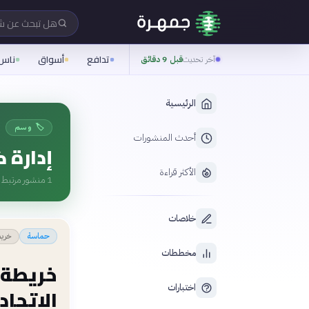
هل تبحث عن 
تدافع
أسواق
ناس
آخر تحديث
قبل 9 دقائق
الرئيسية
🏷️ وسم
أحدث المنشورات
إدارة 
الأكثر قراءة
1
منشور مرتبط ب
خلاصات
خريط
حماسة
مخططات
خريطة 
اختبارات
الاتحاد