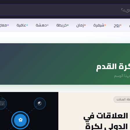
هل ت
عنى
عافية
دهشة
خريطة
زمان
شيفرة
روح
إدارة كرة
منشور مرت
خريطة ال
🇺
🌏
خريطة العلا
⚽
الاتحاد الدو