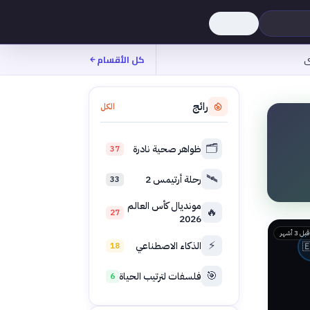
كل الأقسام
م
رائج
الكل
🗂️
ظواهر صحية نادرة
37
🛰️
رحلة أرتيمس 2
33
مونديال كأس العالم
🔥
27
2026
قبل 3 أشهر
⚡
الذكاء الاصطناعي
18

🎯
فلسفات لترتيب الحياة
6