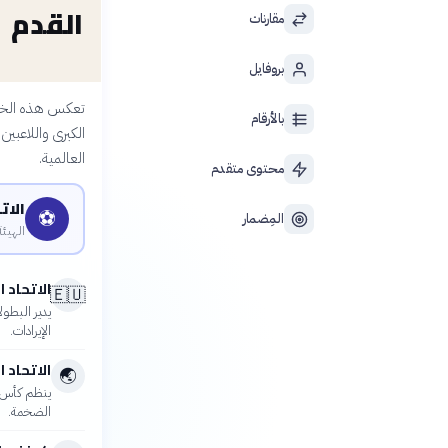
القدم
مقارنات
بروفايل
تعكس هذه الخريط
بالأرقام
الكبرى واللاعبين
العالمية.
محتوى متقدم
الات
⚽
المِضمار
الهيئة
الاتحاد 
🇪🇺
يدير البطول
الإيرادات.
الاتحاد 
🌏
ينظم كأس آ
الضخمة.