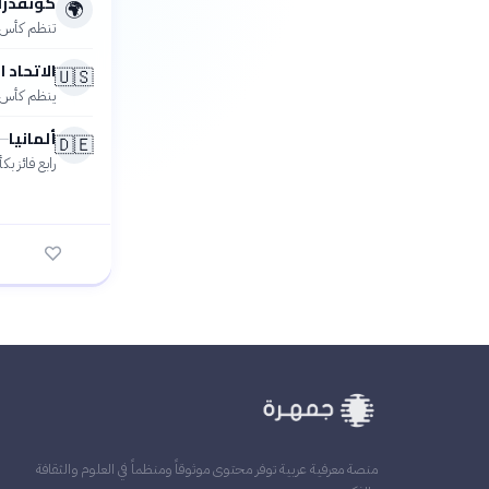
كونفدرال
🌍
تنظم كأس الأمم الأف
الاتحاد 
🇺🇸
ينظم كأس ال
ألمانيا
—
🇩🇪
رابع فائز ب
منصة معرفية عربية توفر محتوى موثوقاً ومنظماً في العلوم والثقافة