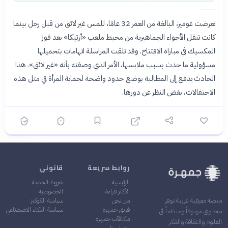
تعرضت غوميز، البالغة من العمر 32 عامًا، للمس غير لائق من قبل رجل بينما
كانت تنقل الأجواء الجماهيرية من محيط ملعب «أزتيكا» بعد فوز
المكسيك في مباراة الافتتاح. وقد تلقت المراسلة اتهامات بتحميلها
مسؤولية ما حدث بسبب ملابسها، الأمر الذي وصفته بأنه «غير لائق». هذا
الحادث يدفع إلى المطالبة بوضع حدود واضحة لحماية المرأة في مثل هذه
الاحتفالات، بغض النظر عن دورها.
روابط سريعة
قانوني
الرئيسية
شروط الخدمة
الأكثر قراءة
الخصوصية
من نحن
سياسة الكوكيز
منصة معرفية عربية توفر
فريق جمهرة
سياسة الذكاء الاصطناعي
محتوى موثوقاً ومنظماً في
مكافآت جمهرة
العلوم والثقافة والفكر
اتصل بنا