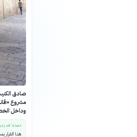
مشروع «قانو
وداخل الخط الأخضر، بأغ
لماذا قد يثي
●
هذا القرار يم