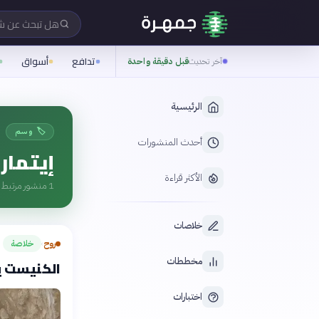
هل تبحث عن 
تدافع
أسواق
آخر تحديث
قبل دقيقة واحدة
الرئيسية
🏷️ وسم
أحدث المنشورات
إيتمار 
الأكثر قراءة
1
منشور مرتبط ب
خلاصات
روح
خلاصة
›
مخططات
الكنيست ي
اختبارات