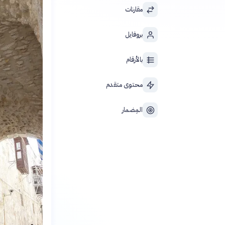
مقارنات
بروفايل
بالأرقام
محتوى متقدم
المِضمار