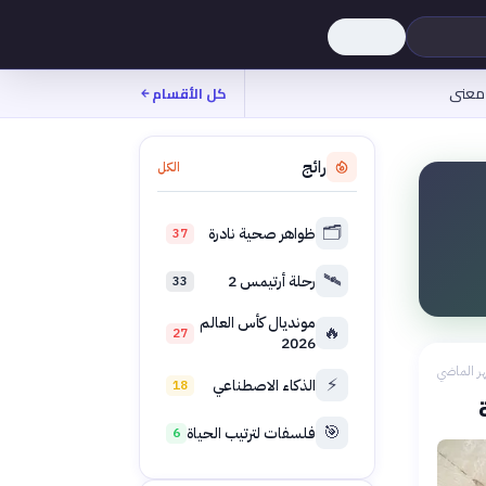
معنى
كل الأقسام
رائج
الكل
🗂️
ظواهر صحية نادرة
37
🛰️
رحلة أرتيمس 2
33
مونديال كأس العالم
🔥
27
2026
ر الماضي
⚡
الذكاء الاصطناعي
18
🎯
فلسفات لترتيب الحياة
6