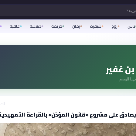
شيء؟
ناس
روح
شيفرة
زمان
خريطة
دهشة
عافية
بن غفير
هذا الوسم
الشه
صادق على مشروع «قانون المؤذن» بالقراءة التمهيدية