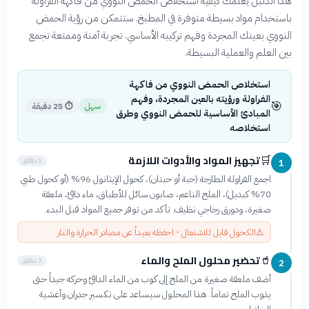
هذا الدليل يعلمك كيفية استخلاص الحمض النووي من فاكهة الفراولة
باستخدام مواد بسيطة متوفرة في المطبخ. ستتمكن من رؤية الحمض
النووي بعينك المجردة وفهم تركيبه الأساسي. تجربة آمنة وممتعة تجمع
بين العلم والعملية البسيطة.
استخلاص الحمض النووي من فاكهة
الفراولة ورؤيته بالعين المجردة، وفهم
🎯
سهل
⏱
25 دقيقة
المبادئ الأساسية للحمض النووي وطرق
استخلاصه
تجهيز المواد والأدوات اللازمة
🛒
5 دقائق
1
اجمع الفراولة الطازجة (حبة أو حبتان)، كحول الإيثانول 96% (أو كحول طبي
70% كبديل)، الملح الناعم، صابون سائل للأطباق، ماء دافئ، ملعقة
صغيرة، ودورق زجاجي نظيف. تأكد من توفر جميع المواد قبل البدء.
⚠️
الكحول قابل للاشتعال - احفظه بعيداً عن مصادر الحرارة والنار
تحضير محلول الملح والماء
🥤
3 دقائق
2
أضف ملعقة صغيرة من الملح إلى كوب من الماء الدافئ وحركه جيداً حتى
يذوب الملح تماماً. هذا المحلول سيساعد على تكسير جدران وأغشية