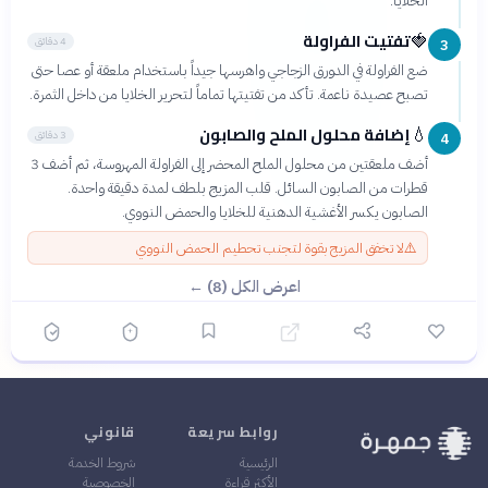
الخلايا.
تفتيت الفراولة
🍓
4 دقائق
3
ضع الفراولة في الدورق الزجاجي واهرسها جيداً باستخدام ملعقة أو عصا حتى
تصبح عصيدة ناعمة. تأكد من تفتيتها تماماً لتحرير الخلايا من داخل الثمرة.
إضافة محلول الملح والصابون
💧
3 دقائق
4
أضف ملعقتين من محلول الملح المحضر إلى الفراولة المهروسة، ثم أضف 3
قطرات من الصابون السائل. قلب المزيج بلطف لمدة دقيقة واحدة.
الصابون يكسر الأغشية الدهنية للخلايا والحمض النووي.
⚠️
لا تخفق المزيج بقوة لتجنب تحطيم الحمض النووي
اعرض الكل (8) ←
روابط سريعة
قانوني
الرئيسية
شروط الخدمة
الأكثر قراءة
الخصوصية