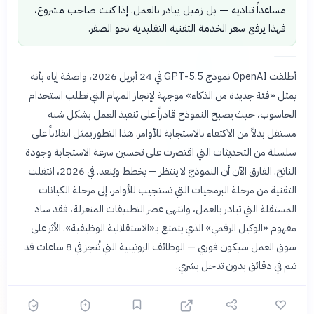
مساعداً تناديه — بل زميل يبادر بالعمل. إذا كنت صاحب مشروع،
فهذا يرفع سعر الخدمة التقنية التقليدية نحو الصفر.
أطلقت OpenAI نموذج GPT-5.5 في 24 أبريل 2026، واصفة إياه بأنه
يمثل «فئة جديدة من الذكاء» موجهة لإنجاز المهام التي تطلب استخدام
الحاسوب، حيث يصبح النموذج قادراً على تنفيذ العمل بشكل شبه
مستقل بدلاً من الاكتفاء بالاستجابة للأوامر. هذا التطور يمثل انقلاباً على
سلسلة من التحديثات التي اقتصرت على تحسين سرعة الاستجابة وجودة
الناتج. الفارق الآن أن النموذج لا ينتظر — يخطط ويُنفذ. في 2026، انتقلت
التقنية من مرحلة البرمجيات التي تستجيب للأوامر، إلى مرحلة الكيانات
المستقلة التي تبادر بالعمل، وانتهى عصر التطبيقات المنعزلة، فقد ساد
مفهوم «الوكيل الرقمي» الذي يتمتع بـ«الاستقلالية الوظيفية». الأثر على
سوق العمل سيكون فوري — الوظائف الروتينية التي تُنجز في 8 ساعات قد
تتم في دقائق بدون تدخل بشري.