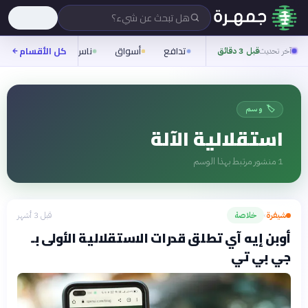
هل تبحث عن شيء؟
تدافع
أسواق
ناس
روح
كل الأقسام
شيفر
آخر تحديث
قبل 3 دقائق
🏷️ وسم
استقلالية الآلة
1
منشور مرتبط بهذا الوسم
شيفرة
خلاصة
قبل 3 أشهر
›
أوبن إيه آي تطلق قدرات الاستقلالية الأولى بـ
جي بي تي