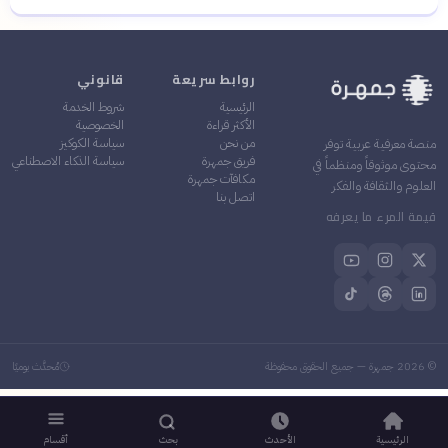
روابط سريعة
قانوني
الرئيسية
شروط الخدمة
الأكثر قراءة
الخصوصية
من نحن
سياسة الكوكيز
منصة معرفية عربية توفر
فريق جمهرة
سياسة الذكاء الاصطناعي
محتوى موثوقاً ومنظماً في
مكافآت جمهرة
العلوم والثقافة والفكر
اتصل بنا
قيمة المرء ما يعرفه
©
2026
جمهرة — جميع الحقوق محفوظة
مُحدَّث يوميًا
الرئيسية
الأحدث
بحث
أقسام