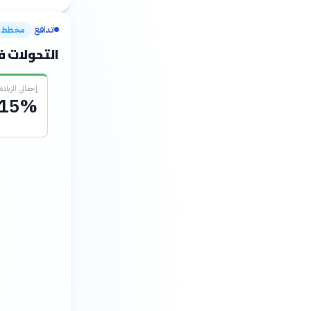
تدافع
مخطط
›
التحولات في 
إجمالي الزيادة (2015-023
15%