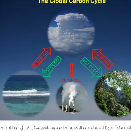
نات مكونًا حيويًا للبنية التحتية الرقمية العالمية، وتساهم بشكل كبير في انبعاثات الغا