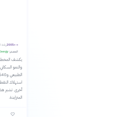
2005
زيادة 
المصدر:
Energy
يكشف المخطط ع
أخرى. تشير هذه 
المتزايدة.