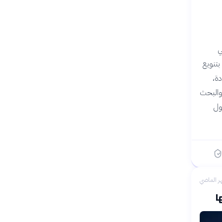
ي
 بتنويع
ة،
 والبحث
ول
ر الماضي
ا