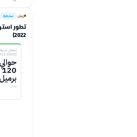
زمان
مخطط
›
2022)
إجمالي استهلا
(2000-2022)
حوالي
20
برميل
برميل