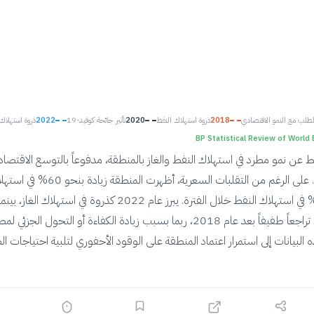
الطلب مع النمو الاقتصادي
2018
ذروة استهلاك النفط
2020
تأثير جائحة كوفيد-19
2022
ذروة استهلاك 
BP Statistical Review of World 
ن نمو مطرد في استهلاك النفط والغاز بالمنطقة، مدفوعاً بالتوسع الاقتصا
والنمو السكاني. على الرغم من التقلبات السعرية، أظهرت المن
الطبيعي و40% في استهلاك النفط خلال الفترة. يبرز عام 2022 كذروة في استهلاك ا
استهلاك النفط تراجعاً طفيفاً بعد عام 2018، ربما بسبب زيادة الكفاءة أو التحول الجزئي 
البيانات إلى استمرار اعتماد المنطقة على الوقود الأحفوري لتلبية احتياجات ال