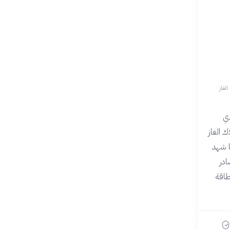
الغاز
دي
طقة زيادة بنحو 60% في استهلاك الغاز
لغاز، بينما شهد
لمصادر
طاقة