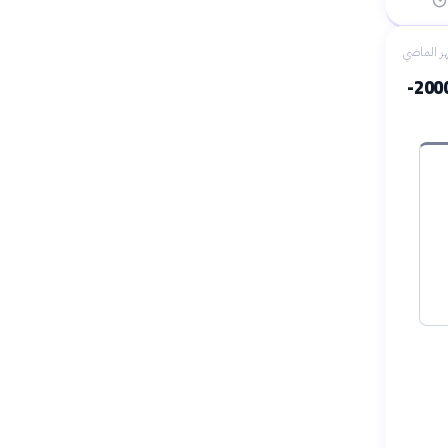
ر الماضي
تطور استهلاك النفط والغاز في الشرق الأوسط وشمال إفريقيا (2000-