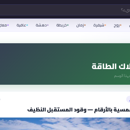
شيء؟
روح
شيفرة
زمان
خريطة
دهشة
عافية
معن
ك الطاقة
هذا الوسم
ق
شمسية بالأرقام — وقود المستقبل النظيف