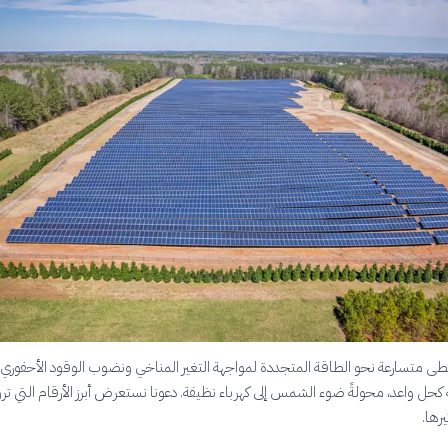
طى متسارعة نحو الطاقة المتجددة لمواجهة التغير المناخي ونضوب الوقود الأحفوري. و
 كحل واعد، محولةً ضوء الشمس إلى كهرباء نظيفة. دعونا نستعرض أبرز الأرقام التي تر
رها.