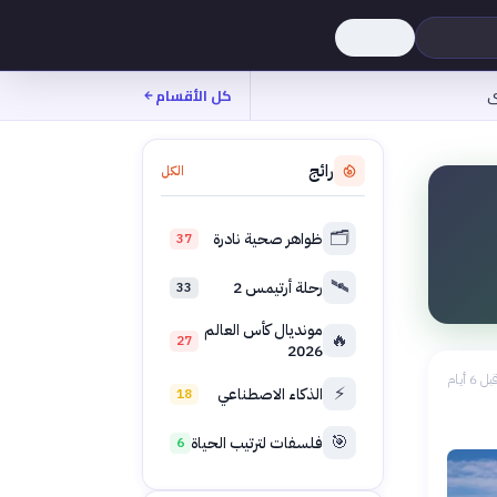
ى
كل الأقسام
رائج
الكل
🗂️
ظواهر صحية نادرة
37
🛰️
رحلة أرتيمس 2
33
مونديال كأس العالم
🔥
27
2026
بل 6 أيام
⚡
الذكاء الاصطناعي
18
🎯
فلسفات لترتيب الحياة
6