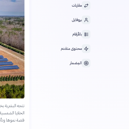
مقارنات
بروفايل
بالأرقام
محتوى متقدم
المِضمار
تتجه البشرية بخ
الخلايا الشمسية
قصة نموها وتأثي