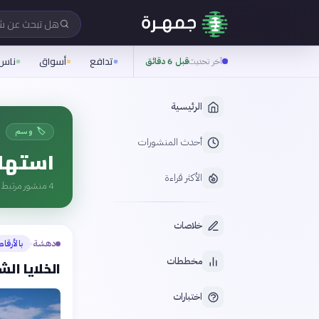
هل تبحث عن 
تدافع
أسواق
ناس
آخر تحديث
قبل 6 دقائق
الرئيسية
🏷️ وسم
أحدث المنشورات
استهلا
الأكثر قراءة
4
منشور مرتبط ب
خلاصات
دهشة
بالأرقام
›
مخططات
الخلايا ال
اختبارات