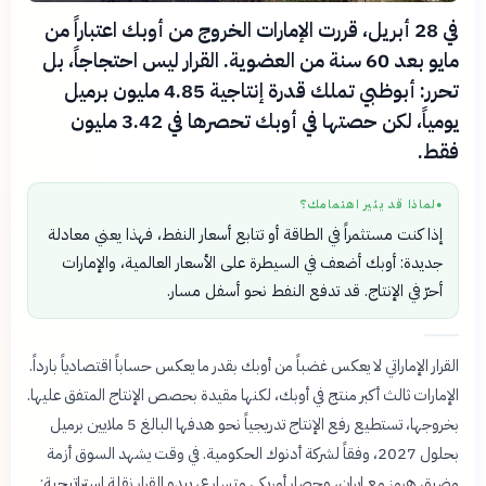
في 28 أبريل، قررت الإمارات الخروج من أوبك اعتباراً من
مايو بعد 60 سنة من العضوية. القرار ليس احتجاجاً، بل
تحرر: أبوظبي تملك قدرة إنتاجية 4.85 مليون برميل
يومياً، لكن حصتها في أوبك تحصرها في 3.42 مليون
فقط.
لماذا قد يثير اهتمامك؟
●
إذا كنت مستثمراً في الطاقة أو تتابع أسعار النفط، فهذا يعني معادلة
جديدة: أوبك أضعف في السيطرة على الأسعار العالمية، والإمارات
أحرّ في الإنتاج. قد تدفع النفط نحو أسفل مسار.
القرار الإماراتي لا يعكس غضباً من أوبك بقدر ما يعكس حساباً اقتصادياً بارداً.
الإمارات ثالث أكبر منتج في أوبك، لكنها مقيدة بحصص الإنتاج المتفق عليها.
بخروجها، تستطيع رفع الإنتاج تدريجياً نحو هدفها البالغ 5 ملايين برميل
بحلول 2027، وفقاً لشركة أدنوك الحكومية. في وقت يشهد السوق أزمة
مضيق هرمز مع إيران، وحصار أمريكي متسارع، يبدو القرار نقلة استراتيجية: