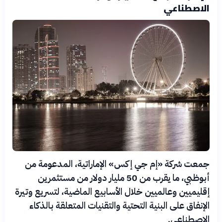
الاصطناعي
جمعت شركة «إم جي إكس» الإماراتية، المدعومة من
أبوظبي، ما يقرب من 50 مليار دولار من مستثمرين
إقليميين وعالميين خلال الأسابيع الماضية، لتسريع وتيرة
الإنفاق على البنية التحتية والتقنيات المتعلقة بالذكاء
الاصطناعي.