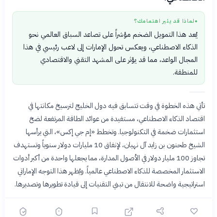
لماذا قد يثير اهتمامك؟
●
يُعد هذا التمويل الضخم مؤشراً على تصاعد السباق العالمي نحو
الذكاء الاصطناعي، ويعكس تحول الإمارات إلى لاعب رئيسي في هذا
المجال الواعد، مما قد يؤثر على المشهد التقني والاقتصادي
للمنطقة.
تأتي هذه الخطوة في وقت تتسابق فيه دول الخليج لترسيخ مكانتها في
اقتصاد الذكاء الاصطناعي، مستفيدة من عوائد الطاقة المرتفعة لضخ
استثمارات ضخمة في التكنولوجيا. وتخطط «إم جي إكس»، التي يرأسها
الشيخ طحنون بن زايد آل نهيان، لإنفاق 10 مليارات دولار سنوياً وتستهدف
تجاوز 100 مليار دولار في الأصول المدارة، مما يجعلها واحدة من أكبر أدوات
الاستثمار المخصصة للذكاء الاصطناعي عالمياً. ويُظهر هذا التوجه الإماراتي
استراتيجية واضحة للانتقال من تبني التقنيات إلى قيادة تطويرها وتصديرها.