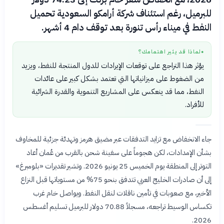
للبرميل، رغم استئناف شركة أرامكو السعودية تحميل
النفط في ميناء رأس تنورة بعد توقف دام 4 أشهر.
لماذا قد يثير اهتمامك؟
●
يؤثر هذا التراجع على توقعات الإيرادات للدول المنتجة للنفط، ويزيد
من الضغوط على ميزانياتها التي تعتمد بشكل كبير على عائدات
النفط، مما قد ينعكس على المشاريع التنموية والقدرة الشرائية
للأفراد.
جاء الانخفاض مع تزايد التدفقات عبر مضيق هرمز وتهدئة جزئية للمخاوف
بشأن الإمدادات، لكن هجوماً على سفينة شحن بالقرب من عُمان أعاد
التوتر إلى المنطقة يوم الخميس 25 يونيو 2026. وتشير تقديرات «بلومبرغ»
إلى أن صادرات الخليج العربي تتدفق بنحو 75% من مستوياتها قبل النزاع
الأخير، مع صعوبات في تأمين ناقلات لنقل النفط. ويواصل خام غرب
تكساس الوسيط تراجعه، مسجلاً 70.88 دولار للبرميل تسليم أغسطس
2026.