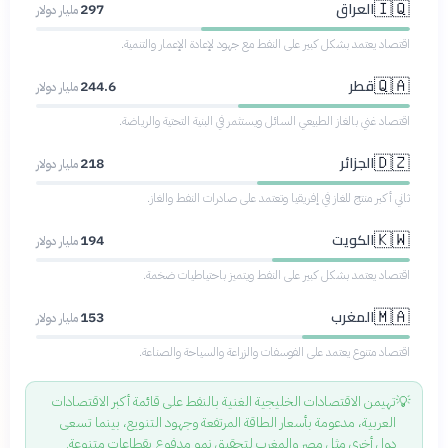
العراق
🇮🇶
297
مليار دولار
اقتصاد يعتمد بشكل كبير على النفط مع جهود لإعادة الإعمار والتنمية.
قطر
🇶🇦
244.6
مليار دولار
اقتصاد غني بالغاز الطبيعي السائل ويستثمر في البنية التحتية والرياضة.
الجزائر
🇩🇿
218
مليار دولار
ثاني أكبر منتج للغاز في إفريقيا وتعتمد على صادرات النفط والغاز.
الكويت
🇰🇼
194
مليار دولار
اقتصاد يعتمد بشكل كبير على النفط ويتميز باحتياطيات ضخمة.
المغرب
🇲🇦
153
مليار دولار
اقتصاد متنوع يعتمد على الفوسفات والزراعة والسياحة والصناعة.
💡
تهيمن الاقتصادات الخليجية الغنية بالنفط على قائمة أكبر الاقتصادات
العربية، مدعومة بأسعار الطاقة المرتفعة وجهود التنويع، بينما تسعى
دول أخرى مثل مصر والمغرب لتحقيق نمو مدفوع بقطاعات متنوعة.