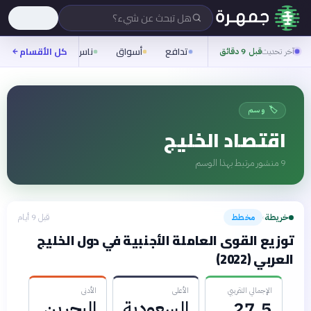
هل تبحث عن شيء؟
تدافع
أسواق
ناس
روح
كل الأقسام
شيفر
آخر تحديث
قبل 9 دقائق
🏷️ وسم
اقتصاد الخليج
9
منشور مرتبط بهذا الوسم
خريطة
مخطط
قبل 9 أيام
›
توزيع القوى العاملة الأجنبية في دول الخليج
العربي (2022)
الإجمالي التقريبي
الأعلى
الأدنى
27.5
السعودية
البحرين