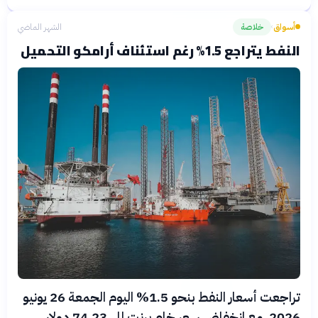
أسواق
خلاصة
الشهر الماضي
›
النفط يتراجع 1.5% رغم استئناف أرامكو التحميل
تراجعت أسعار النفط بنحو 1.5% اليوم الجمعة 26 يونيو
2026، مع انخفاض سعر خام برنت إلى 74.23 دولار