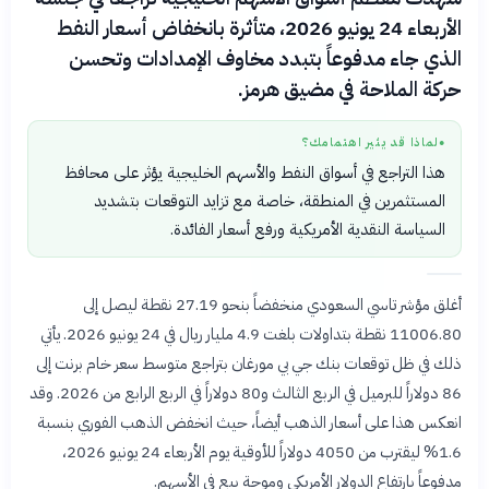
الأربعاء 24 يونيو 2026، متأثرة بانخفاض أسعار النفط
الذي جاء مدفوعاً بتبدد مخاوف الإمدادات وتحسن
حركة الملاحة في مضيق هرمز.
لماذا قد يثير اهتمامك؟
●
هذا التراجع في أسواق النفط والأسهم الخليجية يؤثر على محافظ
المستثمرين في المنطقة، خاصة مع تزايد التوقعات بتشديد
السياسة النقدية الأمريكية ورفع أسعار الفائدة.
أغلق مؤشر تاسي السعودي منخفضاً بنحو 27.19 نقطة ليصل إلى
11006.80 نقطة بتداولات بلغت 4.9 مليار ريال في 24 يونيو 2026. يأتي
ذلك في ظل توقعات بنك جي بي مورغان بتراجع متوسط سعر خام برنت إلى
86 دولاراً للبرميل في الربع الثالث و80 دولاراً في الربع الرابع من 2026. وقد
انعكس هذا على أسعار الذهب أيضاً، حيث انخفض الذهب الفوري بنسبة
1.6% ليقترب من 4050 دولاراً للأوقية يوم الأربعاء 24 يونيو 2026،
مدفوعاً بارتفاع الدولار الأمريكي وموجة بيع في الأسهم.