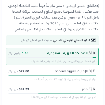
يُعد الناتج المحلي الإجمالي الاسمي مقياساً مهماً لحجم الاقتصاد الوطني،
حيث يعكس القيمة السوقية لجميع السلع والخدمات النهائية المنتجة
داخل الدولة في عام معين. توضح هذه البيانات التوزيع الجغرافي للقوة
الاقتصادية في العالم العربي لعام 2024، وتقدم لمحة عن هيمنة
الاقتصادات الكبرى ودورها في المشهد الاقتصادي الإقليمي والعالمي.
🗺️
الناتج المحلي الإجمالي الاسمي
—
قيمة الناتج المحلي الإجمالي
المملكة العربية السعودية
🇸🇦
1.18
تريليون دولار
أكبر اقتصاد عربي وخليجي، مدعوم بإنتاج النفط وتنويع الاستثمارات.
الإمارات العربية المتحدة
🇦🇪
527.80
مليار دولار
مركز تجاري ومالي عالمي، ورائد في تنويع الاقتصاد بعيداً عن النفط.
مصر
🇪🇬
347.59
مليار دولار
تعتبر من أكبر الأسواق في المنطقة مع نمو ملحوظ في بعض القطاعات.