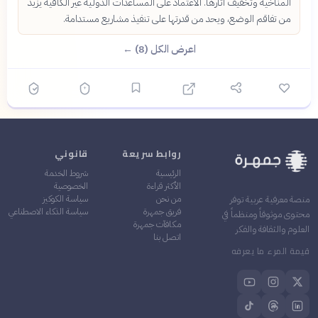
المناخية وتخفيف آثارها. الاعتماد على المساعدات الدولية غير الكافية يزيد
من تفاقم الوضع، ويحد من قدرتها على تنفيذ مشاريع مستدامة.
اعرض الكل (8) ←
روابط سريعة
قانوني
الرئيسية
شروط الخدمة
الأكثر قراءة
الخصوصية
من نحن
سياسة الكوكيز
منصة معرفية عربية توفر
فريق جمهرة
سياسة الذكاء الاصطناعي
محتوى موثوقاً ومنظماً في
مكافآت جمهرة
العلوم والثقافة والفكر
اتصل بنا
قيمة المرء ما يعرفه