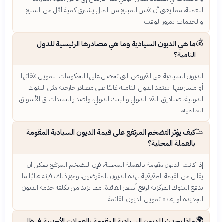
للعملة، مما يعني أن نفس المبلغ من المال يشتري كمية أقل من السلع
والخدمات بمرور الوقت.
💰
ما هي الديون السيادية وما هي مصادرها الرئيسية للدول
النامية؟
الديون السيادية هي القروض التي تحصل عليها الحكومات لتمويل نفقاتها
أو مشاريعها. تعتمد الدول النامية غالبًا على مصادر خارجية مثل البنوك
الدولية، صناديق النقد الدولي والبنك الدولي، وإصدار السندات في الأسواق
العالمية.
📉
كيف يؤثر التضخم المرتفع على قيمة الديون السيادية المقومة
بالعملة المحلية؟
إذا كانت الديون مقومة بالعملة المحلية، فإن التضخم المرتفع يمكن أن
يقلل من القيمة الحقيقية لهذه الديون للمقرضين. ومع ذلك، فإنه غالبًا ما
يدفع البنوك المركزية لرفع أسعار الفائدة، مما يزيد من تكلفة خدمة الديون
الجديدة أو إعادة تمويل الديون القائمة.
🌍
ماذا يحدث للديون السيادية المقومة بالعملات الأجنبية في ظل