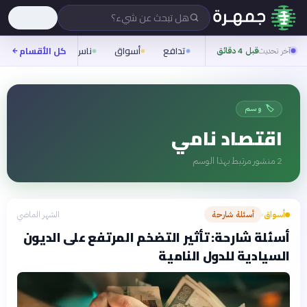
هل تبحث عن شيء؟
تدافع
أسواق
ناس
روح
كل الأقسام
شيفر
آخر تحديث
قبل 4 دقائق
🏷️ وسم
اقتصاد نامي
2
منشور مرتبط بهذا الوسم
أسواق
أسئلة شارحة
الشهر الماضي
›
أسئلة شارحة: تأثير التضخم المرتفع على الديون
السيادية للدول النامية