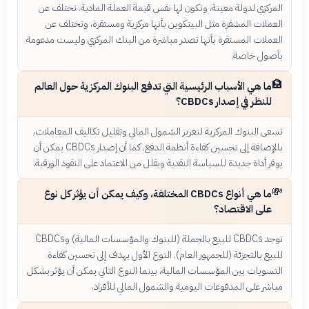
المركزي لدولة معينة، وتكون لها نفس قيمة العملة المادية. تختلف عن
العملات المشفرة مثل البيتكوين بأنها مركزية ومستقرة، وتختلف عن
العملات المستقرة بأنها تصدر مباشرة من البنك المركزي وليست مدعومة
بأصول خاصة.
🏦
ما هي الأسباب الرئيسية التي تدفع البنوك المركزية حول العالم
للنظر في إصدار CBDCs؟
تسعى البنوك المركزية لتعزيز الشمول المالي وتقليل تكاليف المعاملات،
بالإضافة إلى تحسين كفاءة أنظمة الدفع. كما أن إصدار CBDCs يمكن أن
يوفر أداة جديدة للسياسة النقدية ويقلل من الاعتماد على النقود الورقية.
💸
ما هي أنواع CBDCs المختلفة، وكيف يمكن أن يؤثر كل نوع
على الاقتصاد؟
توجد CBDCs للبيع بالجملة (للبنوك والمؤسسات المالية) وCBDCs
للبيع بالتجزئة (للجمهور العام). النوع الأول يهدف إلى تحسين كفاءة
التسويات بين المؤسسات المالية، بينما النوع الثاني يمكن أن يؤثر بشكل
مباشر على المدفوعات اليومية والشمول المالي للأفراد.