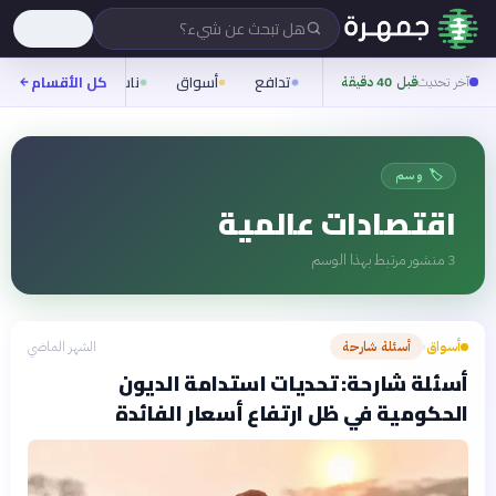
هل تبحث عن شيء؟
تدافع
أسواق
ناس
روح
كل الأقسام
شيف
آخر تحديث
قبل 40 دقيقة
🏷️ وسم
اقتصادات عالمية
3
منشور مرتبط بهذا الوسم
أسواق
أسئلة شارحة
الشهر الماضي
›
أسئلة شارحة: تحديات استدامة الديون
الحكومية في ظل ارتفاع أسعار الفائدة