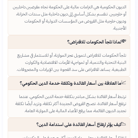
الديون الحكومية هي التزامات مالية على الحكومة تجاه مقرضين داخليين
أو خارجيين. تنقسم بشكل أساسي إلى ديون داخلية مثل سندات الخزانة،
وديون خارجية مثل القروض من المؤسسات الدولية أو الحكومات
الأجنبية.
💸
لماذا تلجأ الحكومات للاقتراض؟
تلجأ الحكومات للاقتراض لتمويل عجز الموازنة، أو للاستثمار في مشاريع
البنية التحتية والتنمية، أو لمواجهة الأزمات الاقتصادية والكوارث
الطبيعية. يساعد الاقتراض على سد الفجوة بين الإيرادات والمصروفات.
📈
ما العلاقة بين أسعار الفائدة وتكلفة خدمة الدين الحكومي؟
ترتبط أسعار الفائدة بشكل مباشر بتكلفة خدمة الدين الحكومي. عندما
ترتفع أسعار الفائدة، تصبح القروض الجديدة أكثر تكلفة، وتزيد أيضًا تكلفة
تجديد الديون القائمة، مما يرفع الأعباء المالية على الموازنة العامة.
📉
كيف يؤثر ارتفاع أسعار الفائدة على استدامة الدين؟
ارتفاع أسعار الفائدة يجعل سداد الديون أكثر صعوبة على الحكومات.