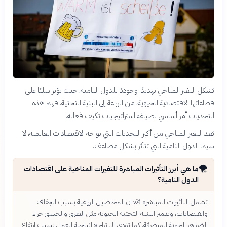
يُشكل التغير المناخي تهديدًا وجوديًا للدول النامية، حيث يؤثر سلبًا على
قطاعاتها الاقتصادية الحيوية، من الزراعة إلى البنية التحتية. فهم هذه
التحديات أمر أساسي لصياغة استراتيجيات تكيف فعالة.
يُعد التغير المناخي من أكبر التحديات التي تواجه الاقتصادات العالمية، لا
سيما الدول النامية التي تتأثر بشكل مضاعف.
🌪️
ما هي أبرز التأثيرات المباشرة للتغيرات المناخية على اقتصادات
الدول النامية؟
تشمل التأثيرات المباشرة فقدان المحاصيل الزراعية بسبب الجفاف
والفيضانات، وتدمير البنية التحتية الحيوية مثل الطرق والجسور جراء
الظواهر الجوية المتطرفة. كما تؤدي إلى تراجع إنتاجية العمل بسبب ارتفاع