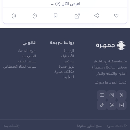
اعرض الكل (7) ←
روابط سريعة
قانوني
الرئيسية
شروط الخدمة
الأكثر قراءة
الخصوصية
من نحن
سياسة الكوكيز
منصة معرفية عربية توفر
فريق جمهرة
سياسة الذكاء الاصطناعي
محتوى موثوقاً ومنظماً في
مكافآت جمهرة
العلوم والثقافة والفكر
اتصل بنا
قيمة المرء ما يعرفه
©
2026
جمهرة — جميع الحقوق محفوظة
مُحدَّث يوميًا