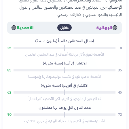
الجوهري في العقائد والانتشار الجغرافي. يستعرض هذا التقرير المقارنة
الإحصائية بين الديانتين في عدد المعتنقين والحضور العالمي والدول
الرئيسية والنمو السنوي والاعتراف الرسمي.
🟢
🟣
البهائية
الأحمدية
مقابل
إجمالي المعتنقين عالمياً (مليون نسمة)
25
8
الأحمدية تتفوق بأكثر من ثلاثة أضعاف في عدد المتابعين العالميين
الانتشار في آسيا (نسبة مئوية)
85
35
الأحمدية حاضرة بقوة في باكستان والهند وماليزيا وإندونيسيا
الانتشار في أفريقيا (نسبة مئوية)
62
45
كلا الديانتين لهما وجود في أفريقيا لكن الأحمدية أكثر انتشاراً
عدد الدول التي يوجد بها معتنقون
90
72
الأحمدية منتشرة في أكثر من 200 دولة، البهائية في حوالي 170 دولة