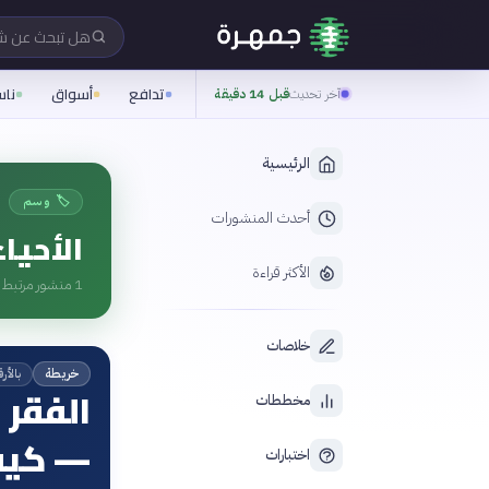
هل تبحث عن 
تدافع
أسواق
نا
آخر تحديث
قبل 14 دقيقة
الرئيسية
🏷️ وسم
أحدث المنشورات
الأحيا
الأكثر قراءة
1
منشور مرتبط ب
خلاصات
بالأرق
خريطة
الفقر 
مخططات
— كيف
اختبارات