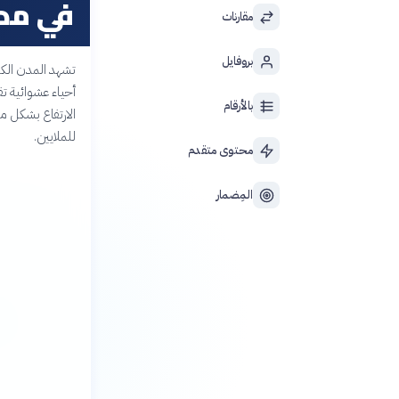
في مدن
مقارنات
بروفايل
تشهد المدن الكب
أحياء عشوائية ت
بالأرقام
الارتفاع بشكل م
للملايين.
محتوى متقدم
المِضمار