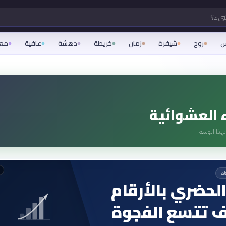
شيء؟
س
روح
شيفرة
زمان
خريطة
دهشة
عافية
مع
ء العشوائية
هذا الوسم
ام
الحضري بالأرقام
 تتسع الفجوة