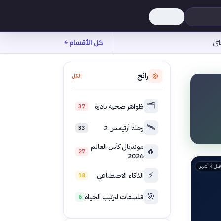
نى
كل الأقسام
رائج
الكل
🗂️
ظواهر صحية نادرة
37
🛰️
رحلة أرتيمس 2
33
مونديال كأس العالم
🔥
27
2026
قبل 4 أشهر
⚡
الذكاء الاصطناعي
18
🎯
فلسفات لترتيب الحياة
6