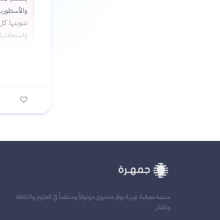
والأسطورية،
تدوينها. كل
واستعادتها.
منصة معرفية عربية توفر محتوى موثوقاً ومنظماً في العلوم والثقافة
والفكر