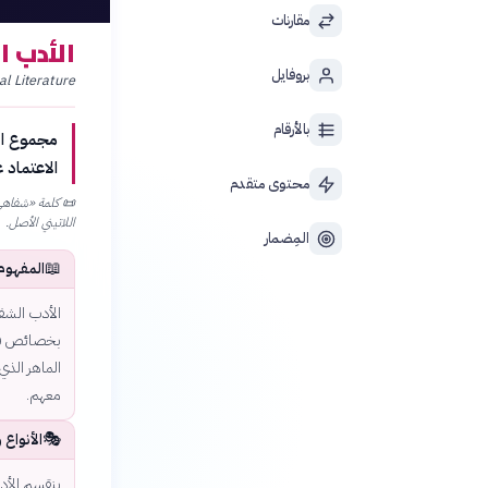
مقارنات
الأدب 
بروفايل
al Literature
بالأرقام
مجموع الأ
الاعتماد 
محتوى متقدم
📜
اللاتيني الأصل.
المِضمار
📖
المفهوم
الأدب الشفا
بخصائص فريد
الماهر الذي
معهم.
🎭
الأنواع 
ينقسم الأدب