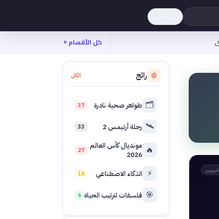
ى
كل الأقسام
رائج
الكل
🗂️
ظواهر صحية نادرة
37
🛰️
رحلة أرتيمس 2
33
مونديال كأس العالم
🔥
27
2026
شهرين
⚡
الذكاء الاصطناعي
18
🎯
فلسفات لترتيب الحياة
6