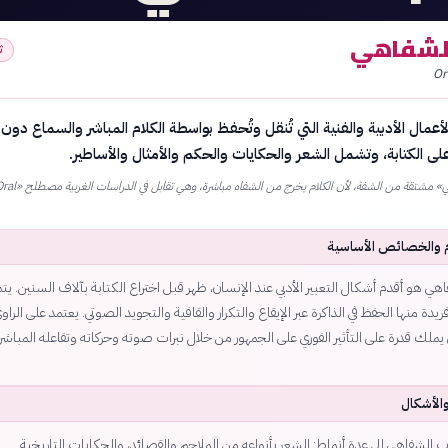
الشفاهي
ث
Or
عمال الأدبية والفنية التي تُنقل وتُحفظ بواسطة الكلام المباشر والسماع دون
على الكتابة، وتشمل الشعر والحكايات والحكم والأمثال والأساطير.
 والخصائص الأساسية
هي هو أقدم أشكال التعبير الأدبي عند الإنسان، ظهر قبل اختراع الكتابة بآلاف السنين. يتم
ة منها الحفظ في الذاكرة عبر الإيقاع والتكرار والقافية والتجويد الصوتي. يعتمد على الراو
 يملك قدرة على التأثير الفوري على الجمهور من خلال نبرات صوته وحركاته وتفاعله المباشر
والأشكال
 الشفاهي إلى عدة أنماط: الشعر بأنواعه من الملاحم والقصائد، والحكايات التاريخية