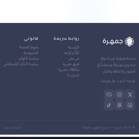
روابط سريعة
قانوني
الرئيسية
شروط الخدمة
الأكثر قراءة
الخصوصية
من نحن
سياسة الكوكيز
منصة معرفية عربية توفر
فريق جمهرة
سياسة الذكاء الاصطناعي
محتوى موثوقاً ومنظماً في
مكافآت جمهرة
العلوم والثقافة والفكر
اتصل بنا
قيمة المرء ما يعرفه
©
2026
جمهرة — جميع الحقوق محفوظة
مُحدَّث يوميًا