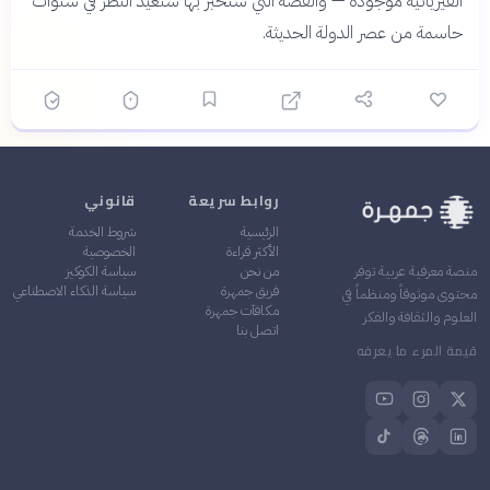
الفيزيائية موجودة — والقصة التي ستخبر بها ستعيد النظر في سنوات
حاسمة من عصر الدولة الحديثة.
روابط سريعة
قانوني
الرئيسية
شروط الخدمة
الأكثر قراءة
الخصوصية
من نحن
سياسة الكوكيز
منصة معرفية عربية توفر
فريق جمهرة
سياسة الذكاء الاصطناعي
محتوى موثوقاً ومنظماً في
مكافآت جمهرة
العلوم والثقافة والفكر
اتصل بنا
قيمة المرء ما يعرفه