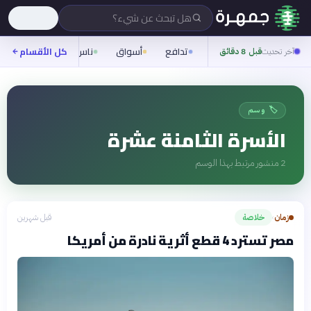
هل تبحث عن شيء؟
تدافع
أسواق
ناس
روح
كل الأقسام
شيفر
آخر تحديث
قبل 8 دقائق
🏷️ وسم
الأسرة الثامنة عشرة
2
منشور مرتبط بهذا الوسم
زمان
خلاصة
قبل شهرين
›
مصر تسترد 4 قطع أثرية نادرة من أمريكا