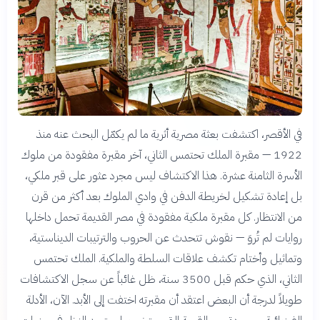
في الأقصر، اكتشفت بعثة مصرية أثرية ما لم يكمّل البحث عنه منذ
1922 — مقبرة الملك تحتمس الثاني، آخر مقبرة مفقودة من ملوك
الأسرة الثامنة عشرة. هذا الاكتشاف ليس مجرد عثور على قبر ملكي،
بل إعادة تشكيل لخريطة الدفن في وادي الملوك بعد أكثر من قرن
من الانتظار. كل مقبرة ملكية مفقودة في مصر القديمة تحمل داخلها
روايات لم تُروَ — نقوش تتحدث عن الحروب والترتيبات الديناستية،
وتماثيل وأختام تكشف علاقات السلطة والملكية. الملك تحتمس
الثاني، الذي حكم قبل 3500 سنة، ظل غائباً عن سجل الاكتشافات
طويلاً لدرجة أن البعض اعتقد أن مقبرته اختفت إلى الأبد. الآن، الأدلة