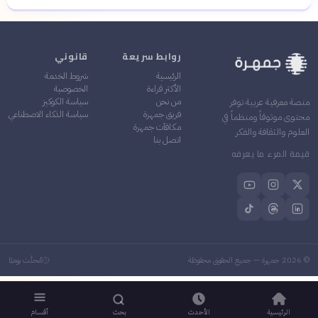
روابط سريعة
قانوني
الرئيسية
شروط الخدمة
الأكثر قراءة
الخصوصية
من نحن
سياسة الكوكيز
منصة معرفية عربية توفر
فريق جمهرة
سياسة الذكاء الاصطناعي
محتوى موثوقاً ومنظماً في
مكافآت جمهرة
العلوم والثقافة والفكر
اتصل بنا
قيمة المرء ما يعرفه
©
2026
جمهرة — جميع الحقوق محفوظة
مُحدَّث يوميًا
الرئيسية
الأحدث
بحث
أقسام