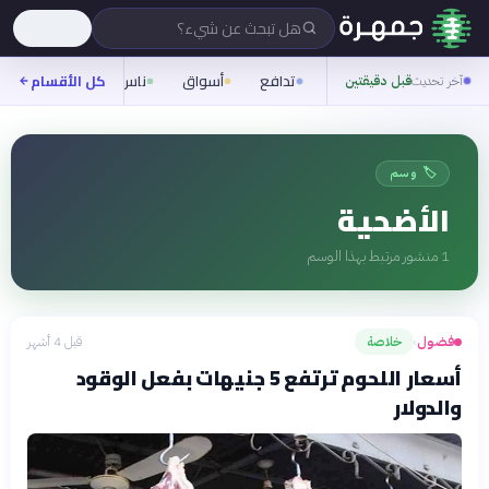
هل تبحث عن شيء؟
تدافع
أسواق
ناس
روح
كل الأقسام
شيفر
آخر تحديث
قبل دقيقتين
🏷️ وسم
الأضحية
1
منشور مرتبط بهذا الوسم
فضول
خلاصة
قبل 4 أشهر
›
أسعار اللحوم ترتفع 5 جنيهات بفعل الوقود
والدولار