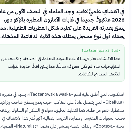
 اكتشافٍ علميٍّ لافتٍ، وجد العلماء في النصف الأول من عام
2026 عنكبوتًا جديدًا في غابات الأمازون المطيرة بالإكوادور،
ميّز بقدرته الفريدة على تقليد شكل الفطريات الطفيلية، مما
عله أول نوع مسجل يمتلك هذه الآلية الدفاعية المذهلة.
لماذا قد يثير اهتمامك؟
●
هذا الاكتشاف يغيّر فهمنا لآليات التمويه المعقدة في الطبيعة، ويكشف عن
استراتيجيات بقاء لم تكن معروفة سابقًا، مما يفتح آفاقًا جديدة لدراسة
التكيف التطوري للكائنات.
العنكبوت، الذي أُطلق عليه اسم «Taczanowskia waska»، يشبه في مظهره فطر
«Gibellula» الذي يتطفل عادةً على العناكب، حيث يتميز بسطح شاحب وتراكيب
طيلة تنمو من بطنه. هذا التقليد الدقيق، سواء في الشكل أو السلوك، يهدف إلى
ب الحيوانات المفترسة ومطاردة الفريسة بفعالية أكبر. نُشر هذا الاكتشاف في
مجلة «Zootaxa»، وبدأت القصة بمنشور على منصة «iNaturalist» العلمية.