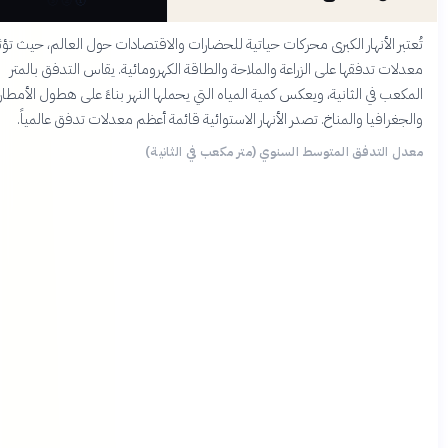
تبر الأنهار الكبرى محركات حياتية للحضارات والاقتصادات حول العالم، حيث تؤثر
لات تدفقها على الزراعة والملاحة والطاقة الكهرومائية. يقاس التدفق بالمتر
كعب في الثانية، ويعكس كمية المياه التي يحملها النهر بناءً على هطول الأمطار
جغرافيا والمناخ. تصدر الأنهار الاستوائية قائمة أعظم معدلات تدفق عالمياً.
ل التدفق المتوسط السنوي (متر مكعب في الثانية)