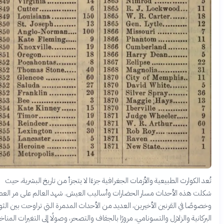
د الكوارث الطبيعية والأزمات الجغرافية جزءًا لا يتجزأ من تاريخ البشرية، حيث
لت هذه الأحداث مسار الحضارات وأساليب العيش. شهد العالم على مر العصور،
وصًا في القرنين الأخيرين، العديد من الأحداث المدمرة التي تراوحت بين الثورات
ركانية والزلازل والتسونامي، مرورًا بالجفاف والتصحر، وصولًا إلى التغيرات المناخية