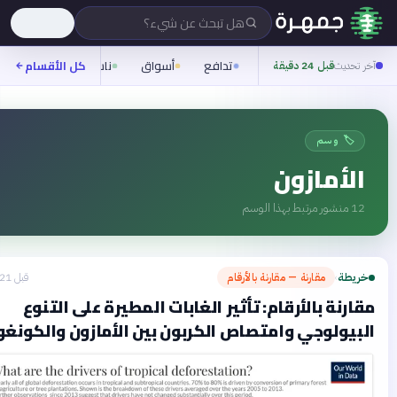
هل تبحث عن شيء؟
تدافع
أسواق
ناس
روح
كل الأقسام
شيفرة
 تحديث
قبل 24 دقيقة
🏷️ وسم
لأمازون
1
منشور مرتبط بهذا الوسم
ريطة
مقارنة — مقارنة بالأرقام
قبل 21 يومًا
›
ارنة بالأرقام: تأثير الغابات المطيرة على التنوع
بيولوجي وامتصاص الكربون بين الأمازون والكونغو