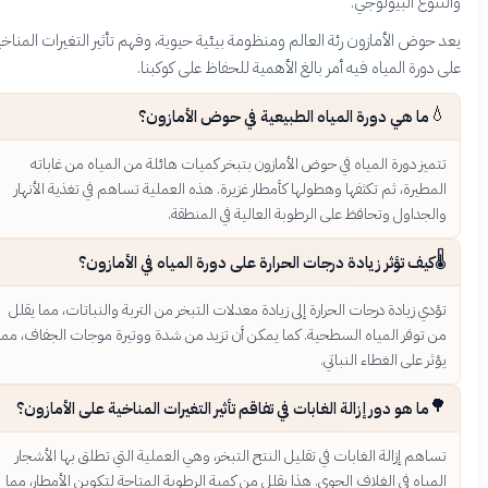
تنوع البيولوجي.
 حوض الأمازون رئة العالم ومنظومة بيئية حيوية، وفهم تأثير التغيرات المناخية
 دورة المياه فيه أمر بالغ الأهمية للحفاظ على كوكبنا.
💧
ما هي دورة المياه الطبيعية في حوض الأمازون؟
تتميز دورة المياه في حوض الأمازون بتبخر كميات هائلة من المياه من غاباته
المطيرة، ثم تكثفها وهطولها كأمطار غزيرة. هذه العملية تساهم في تغذية الأنهار
والجداول وتحافظ على الرطوبة العالية في المنطقة.
🌡️
كيف تؤثر زيادة درجات الحرارة على دورة المياه في الأمازون؟
تؤدي زيادة درجات الحرارة إلى زيادة معدلات التبخر من التربة والنباتات، مما يقلل
من توفر المياه السطحية. كما يمكن أن تزيد من شدة ووتيرة موجات الجفاف، مما
يؤثر على الغطاء النباتي.
🌳
ما هو دور إزالة الغابات في تفاقم تأثير التغيرات المناخية على الأمازون؟
تساهم إزالة الغابات في تقليل النتح التبخر، وهي العملية التي تطلق بها الأشجار
المياه في الغلاف الجوي. هذا يقلل من كمية الرطوبة المتاحة لتكوين الأمطار، مما