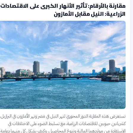
ارنة بالأرقام: تأثير الأنهار الكبرى على الاقتصادات
زراعية: النيل مقابل الأمازون
عرض هذه المقارنة الدور المحوري لنهر النيل في مصر ونهر الأمازون في البرازيل،
يانين حيويين للاقتصادات الزراعية، مع تسليط الضوء على الاختلافات في
استفادة من مواردهما المائية وتنوع المحاصيل، وكيف يشكل كل منهما دعامة