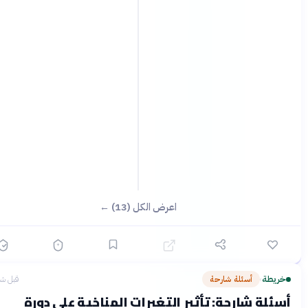
اعرض الكل (13) ←
ريطة
أسئلة شارحة
قبل شهرين
›
ئلة شارحة: تأثير التغيرات المناخية على دورة