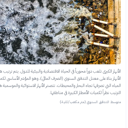
نهار الكبرى تلعب دوراً محورياً في الحياة الاقتصادية والبيئية للدول. يتم ترتيب هذه
نهار بناءً على معدل التدفق السنوي (الصرف المائي)، وهو المؤشر الأساسي لكمية
ياه التي تصرفها تجاه البحار والمحيطات. تتصدر الأنهار الاستوائية والموسمية هذا
رتيب نظراً لكميات الأمطار الكبيرة في مناطقها.
سط التدفق السنوي (متر مكعب/ثانية)