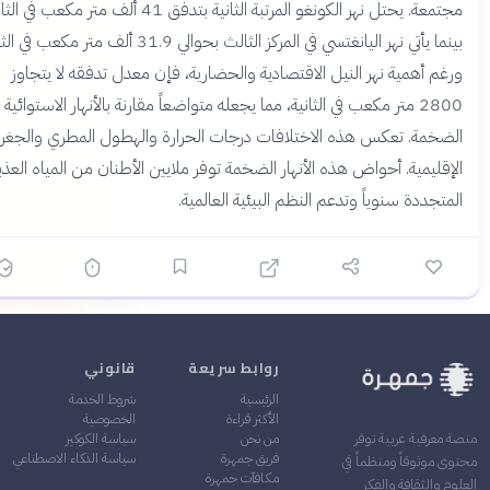
مجتمعة. يحتل نهر الكونغو المرتبة الثانية بتدفق 41 ألف متر مكعب في الثانية،
بينما يأتي نهر اليانغتسي في المركز الثالث بحوالي 31.9 ألف متر مكعب في الثانية.
غم أهمية نهر النيل الاقتصادية والحضارية، فإن معدل تدفقه لا يتجاوز
2800 متر مكعب في الثانية، مما يجعله متواضعاً مقارنة بالأنهار الاستوائية
ضخمة. تعكس هذه الاختلافات درجات الحرارة والهطول المطري والجغرافيا
إقليمية. أحواض هذه الأنهار الضخمة توفر ملايين الأطنان من المياه العذبة
تجددة سنوياً وتدعم النظم البيئية العالمية.
روابط سريعة
قانوني
الرئيسية
شروط الخدمة
الأكثر قراءة
الخصوصية
من نحن
سياسة الكوكيز
معرفية عربية توفر
فريق جمهرة
سياسة الذكاء الاصطناعي
 موثوقاً ومنظماً في
مكافآت جمهرة
 والثقافة والفكر