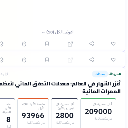
؟
اعرض الكل (10) ←
🟢 سهل
3
سؤال
ابدأ ←
طابق الأزواج
خريطة
قبل 4 أشهر
لأنهار الكبرى في العالم وأهميتها الجغرافية والاقتصادية
ريطة
مخطط
قبل 4 أشهر
›
زر الأنهار في العالم: معدلات التدفق المائي لأعظم
ممرات المائية
أعلى معدل تدفق
أقل معدل تدفق
متوسط الأنهار الثلاثة
عدد
(من بين الأبرز)
الأولى
الأنهار
209000
المقارنة
93966
2800
8
متر مكعب/ثانية
متر مكعب/ثانية
متر مكعب/ثانية
أنهار