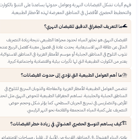
 آليات تشكل الفيضانات النهرية وعوامل حدوثها يساعدنا على التنبؤ بالكوارث
لتخطيط الحضري الأفضل في المناطق المعرضة لهذه الأخطار الطبيعية.
🌊
ما التعريف الجغرافي الدقيق للفيضان النهري؟
الفيضان النهري هو تجاوز المياه لحدود مجراها الطبيعي نتيجة زيادة التصريف
المائي عن طاقة النهر الاستيعابية. يحدث عادة في فصول معينة كفصل الربيع عندما
تذوب الثلوج في المناطق الجبلية أو موسم الأمطار الغزيرة في المناطق الاستوائية.
يعتبر من الكوارث الطبيعية التي لها تأثيرات بيئية واقتصادية واجتماعية كبيرة.
⛈️
ما أهم العوامل الطبيعية التي تؤدي إلى حدوث الفيضانات؟
تتضمن العوامل الطبيعية الأمطار الغزيرة والمفاجئة والذوبان السريع للثلوج في
المناطق الجبلية والجليدية. تساهم الجغرافيا الطبيعية للحوض النهري مثل انحدار
الأرض والتضاريس في تسريع الجريان السطحي. كما يؤثر شكل وحجم حوض
التصريف على كمية المياه المتجمعة والقادمة نحو النهر الرئيسي.
🏗️
كيف يساهم التوسع الحضري العشوائي في زيادة خطر الفيضانات؟
يؤدي البناء العشوائي في المناطق القريبة من الأنهار إلى تقليل مساحات الامتصاص