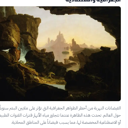
يضانات النهرية من أخطر الظواهر الجغرافية التي تؤثر على ملايين البشر سنوياً
 العالم. تحدث هذه الظاهرة عندما تتجاوز مياه الأنهار قدرات القنوات الطبيعية
الاصطناعية المخصصة لها، مما يسبب فيضاناً على المناطق المحاذية.