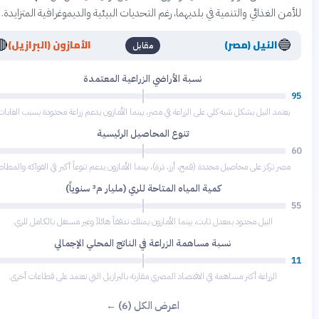
من الغذائي والتنمية في بلديهما، رغم التحديات البيئية والديموغرافية المتزايدة.
🔴
🔵
النيل (مصر)
الأمازون (البرازيل)
مقابل
نسبة الأراضي الزراعية المعتمدة
40
يعتمد النيل بشكل شبه كلي على الزراعة في مصر، بينما الأمازون يدعم زراعة محدودة بسبب الغابات.
تنوع المحاصيل الرئيسية
80
مصر تركز على محاصيل محددة (قمح، أرز، ذرة)، بينما الأمازون يدعم تنوعاً أكبر في الفواكه والمطاط.
كمية المياه المتاحة للري (مليار م³ سنوياً)
98
النيل محدود بمعدل ثابت، بينما الأمازون يمتلك تدفقاً هائلاً وغير مستغل بالكامل للري.
نسبة مساهمة الزراعة في الناتج المحلي الإجمالي
8
الزراعة أكثر مساهمة في الاقتصاد المصري مقارنة بالبرازيل التي تعتمد على قطاعات أخرى.
اعرض الكل (6) ←