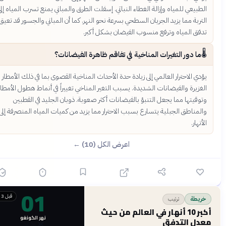
الطبيعي للمياه وإزالة الغطاء النباتي. إسفلت الطرق والمباني يمنع تسرب المياه إلى
التربة مما يزيد الجريان السطحي بسرعة نحو النهر. كما أن المباني والجسور قد تعيق
تدفق المياه وترفع منسوب الفيضان بشكل أكبر.
🌡️
ما دور التغيرات المناخية في تفاقم ظاهرة الفيضانات؟
يؤدي الاحترار العالمي إلى زيادة حدة الأحداث المناخية القصوى بما في ذلك الأمطار
الغزيرة والفيضانات الشديدة. يسبب التغير المناخي تغييراً في أنماط هطول الأمطار
وتوقيتها مما يجعل التنبؤ بالفيضانات أكثر صعوبة. ذوبان الجليد في القطبين
والمناطق الجبلية يتسارع بسبب الاحترار مما يزيد من كميات المياه المنصرفة إلى
الأنهار.
اعرض الكل (10) ←
01
قبل 3 أشهر
ترتيب
خريطة
أكبر 10 أنهار في العالم من حيث
نهر الكونغو
عدل التدفق
🥉
🥈
🥇