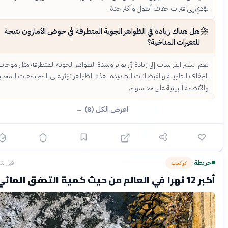
يؤدي إلى فترات جفاف أطول وأكثر حدة.
⛈️
هل هناك زيادة في الظواهر الجوية المتطرفة في حوض الأمازون نتيجة
للتغيرات المناخية؟
نعم، تشير الدراسات إلى زيادة في تواتر وشدة الظواهر الجوية المتطرفة مثل موجات
الجفاف الطويلة والفيضانات الشديدة. هذه الظواهر تؤثر على المجتمعات المحلية
والأنظمة البيئية على حد سواء.
اعرض الكل (8) ←
ريطة
ترتيب
قبل شهرين
›
 العالم من حيث كمية التدفق المائي