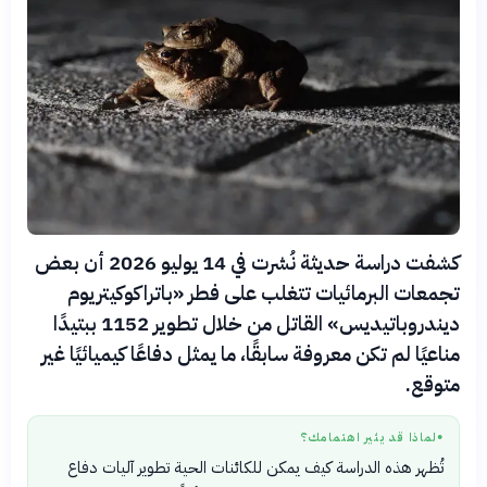
كشفت دراسة حديثة نُشرت في 14 يوليو 2026 أن بعض
تجمعات البرمائيات تتغلب على فطر «باتراكوكيتريوم
ديندروباتيديس» القاتل من خلال تطوير 1152 ببتيدًا
مناعيًا لم تكن معروفة سابقًا، ما يمثل دفاعًا كيميائيًا غير
متوقع.
لماذا قد يثير اهتمامك؟
●
تُظهر هذه الدراسة كيف يمكن للكائنات الحية تطوير آليات دفاع