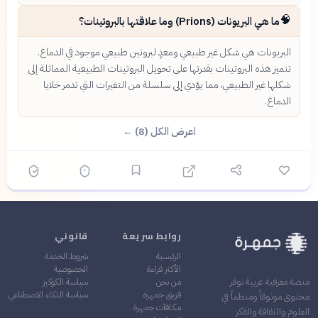
🧠
ما هي البريونات (Prions) وما علاقتها بالبروتينات؟
البريونات هي شكل غير طبيعي ومعدٍ لبروتين طبيعي موجود في الدماغ.
تتميز هذه البروتينات بقدرتها على تحويل البروتينات الطبيعية المماثلة إلى
شكلها غير الطبيعي، مما يؤدي إلى سلسلة من التغيرات التي تدمر خلايا
الدماغ.
اعرض الكل (8) ←
روابط سريعة
قانوني
الرئيسية
شروط الخدمة
الأكثر قراءة
الخصوصية
من نحن
سياسة الكوكيز
منصة معرفية عربية توفر
فريق جمهرة
سياسة الذكاء الاصطناعي
محتوى موثوقاً ومنظماً في
مكافآت جمهرة
العلوم والثقافة والفكر