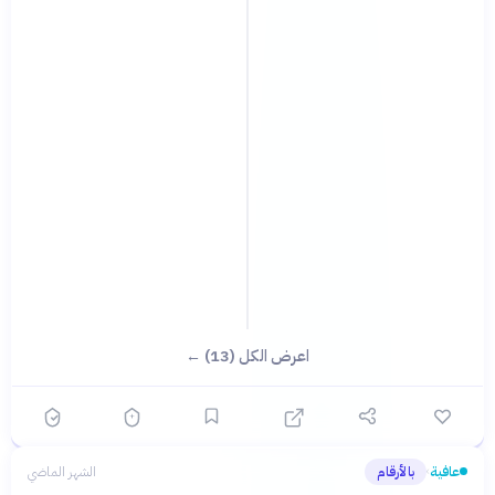
اعرض الكل (13) ←
عافية
بالأرقام
الشهر الماضي
›