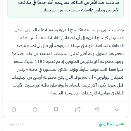
مدهشة ضد الأمراض الفتاكة، مما يقدم أملًا جديدًا في مكافحة
الأمراض وتطوير علاجات مستوحاة من الطبيعة.
توصل باحثون من جامعة «كوليدج لندن» وجمعية علم الحيوان بلندن
و«إمبريال كوليدج لندن» إلى أن الضفادع القابلة للشفاء تُنشئ هذه
الدفاعات المناعية القوية في مرحلة الشرغوف، أي قبل أن تصبح عرضة
للفطر بعد التحول. وقد أظهر تحليل الببتيدات المنبعثة من جلد الضفادع
وجود مجموعة أكبر بكثير من المتوقع، إذ تم تحديد 1152 ببتيدًا، سبعة
منها فقط كانت موثقة سابقًا. وتؤكد النتائج المنشورة في مجلة «نيتشر
كيميكال بيولوجي» أن الشرغوف الذي ينتج مجموعة أوسع من الببتيدات
قبل تحوله يكون أكثر عرضة للنجاة، ما يوفر نظرة ثاقبة غير مسبقة لآليات
البقاء في مواجهة التهديدات البيولوجية العالمية.
ناس
خط زمني
قبل 27 يومًا
›