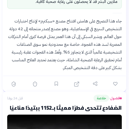
ملايين البشر قد لا يحصلون على رعاية صحية كافية.
جاء هذا التصريح على هامش افتتاح مصنع «سبكترم» لإنتاج اختبارات
التشخيص السريع في الإسماعيلية، وهو مصنع يُصدر منتجاته إلى 42 دولة
حول العالم. ويشير السبكي إلى أن هذا العجز يمثل فرصة كبرى أمام الشركات
المصرية لسد هذه الفجوة، خاصة مع محدودية نمو سوق الصناعات
التشخيصية عالمياً الذي لا يتجاوز 5%. وتُعدّ هذه الفجوات عقبة رئيسية
أمام تحقيق الرعاية الصحية الشاملة، حيث يعتمد تحديد العلاج المناسب
بشكل كبير على دقة التشخيص المبكر.
فضول
خلاصة
قبل 24 يومًا
›
الضفادع تتحدى فطرًا مميتًا بـ1152 ببتيدًا مناعيًا