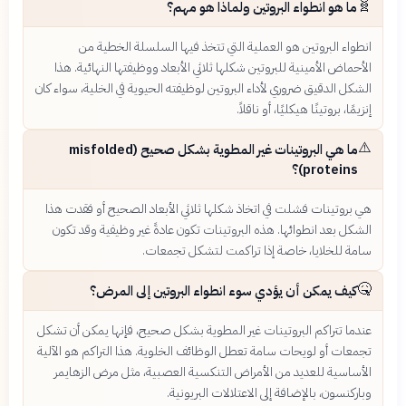
🧬
ما هو انطواء البروتين ولماذا هو مهم؟
انطواء البروتين هو العملية التي تتخذ فيها السلسلة الخطية من
الأحماض الأمينية للبروتين شكلها ثلاثي الأبعاد ووظيفتها النهائية. هذا
الشكل الدقيق ضروري لأداء البروتين لوظيفته الحيوية في الخلية، سواء كان
إنزيمًا، بروتينًا هيكليًا، أو ناقلاً.
⚠️
ما هي البروتينات غير المطوية بشكل صحيح (misfolded
proteins)؟
هي بروتينات فشلت في اتخاذ شكلها ثلاثي الأبعاد الصحيح أو فقدت هذا
الشكل بعد انطوائها. هذه البروتينات تكون عادةً غير وظيفية وقد تكون
سامة للخلايا، خاصة إذا تراكمت لتشكل تجمعات.
🤒
كيف يمكن أن يؤدي سوء انطواء البروتين إلى المرض؟
عندما تتراكم البروتينات غير المطوية بشكل صحيح، فإنها يمكن أن تشكل
تجمعات أو لويحات سامة تعطل الوظائف الخلوية. هذا التراكم هو الآلية
الأساسية للعديد من الأمراض التنكسية العصبية، مثل مرض الزهايمر
وباركنسون، بالإضافة إلى الاعتلالات البريونية.