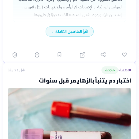
العوامل الوراثية، والإصابات في الرأس، والالتهابات (مثل فيروس
إبشتاين بار)، وردود الفعل المناعية الذاتية دورًا في ظهورها.
اقرأ التفاصيل الكاملة
←
دهشة
خلاصة
قبل 21 يومًا
›
اختبار دم يتنبأ بالزهايمر قبل سنوات