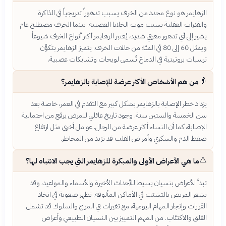
الزهايمر هو نوع محدد من الخرف يسبب تدهوراً تدريجياً في الذاكرة
والقدرات العقلية بسبب موت الخلايا العصبية. بينما الخرف مصطلح عام
يشير إلى أي تدهور معرفي شديد، يُعتبر الزهايمر أكثر أنواع الخرف شيوعاً
ويمثل 60 إلى 80 في المئة من حالات الخرف. يتميز الزهايمر بتكوُّن
ترسبات بروتينية في الدماغ تُسمى لويحات وتشابكات عصبية.
👴
من هم الأشخاص الأكثر عرضة للإصابة بالزهايمر؟
يزداد خطر الإصابة بالزهايمر بشكل كبير مع التقدم في العمر، خاصة بعد
سن الخمسة والستين سنة. وجود تاريخ عائلي للمرض يرفع من احتمالية
الإصابة، كما أن النساء أكثر عرضة من الرجال. عوامل أخرى مثل ارتفاع
ضغط الدم والسكري وأمراض القلب قد تزيد من المخاطر.
⚠️
ما هي الأعراض الأولى والمبكرة للزهايمر التي يجب الانتباه لها؟
تبدأ الأعراض بنسيان بسيط للأحداث الأخيرة والأسماء والمواعيد، وقد
يشعر المريض بالتشتت في الأماكن المألوفة. تظهر صعوبة في اتخاذ
القرارات وإنجاز المهام اليومية، مع تغيرات في المزاج والسلوك قد تشمل
القلق والاكتئاب. من المهم التمييز بين النسيان الطبيعي وأعراض