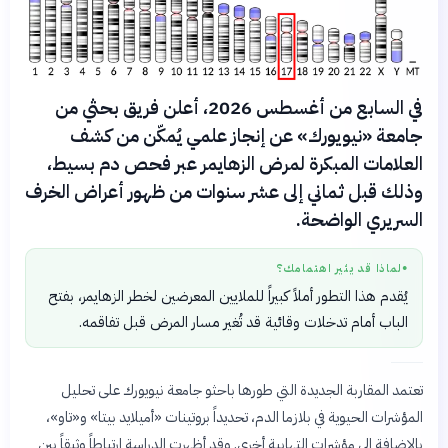
في السابع من أغسطس 2026، أعلن فريق بحثي من
جامعة «نيويورك» عن إنجاز علمي يُمكّن من كشف
العلامات المبكرة لمرض الزهايمر عبر فحص دم بسيط،
وذلك قبل ثماني إلى عشر سنوات من ظهور أعراض الخرف
السريري الواضحة.
لماذا قد يثير اهتمامك؟
●
يُقدم هذا التطور أملاً كبيراً للملايين المعرضين لخطر الزهايمر، بفتح
الباب أمام تدخلات وقائية قد تُغير مسار المرض قبل تفاقمه.
تعتمد المقاربة الجديدة التي طورها باحثو جامعة نيويورك على تحليل
المؤشرات الحيوية في بلازما الدم، تحديداً بروتينات «أميلايد بيتا» و«تاو»،
بالإضافة إلى مؤشرات التهابية أخرى. وقد أظهرت الدراسة ارتباطاً وثيقاً بين