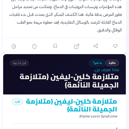
هذه المؤشرات وترسبات البروتينات في الدماغ، وتمكنت من تحديد مراحل
تطور المرض بدقة عالية. هذا الكشف المبكر، الذي يحدث قبل بدء تلفيات
الدماغ القابلة للرصد بالوسائل التقليدية، يُعد خطوة مهمة نحو الطب
الوقائي والدقيق.
عافية
ما هو؟
قبل 13 يومًا
ماذا تعرف عن..
متلازمة كلين-ليفين (متلازمة
الجميلة النائمة)
متلازمة كلين-ليفين (متلازمة
طب
الجميلة النائمة)
Kleine-Levin Syndrome