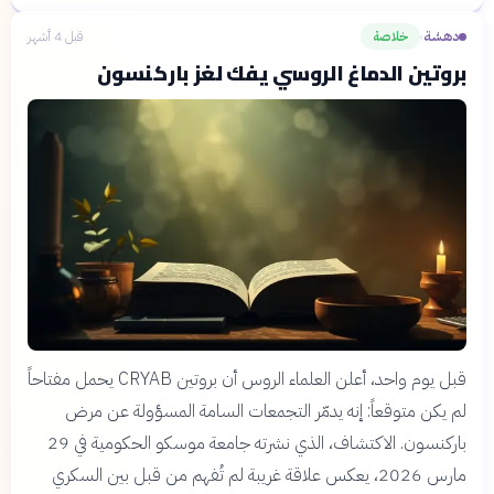
الجهاز العصبي المركزي والطرفي: التركيب الوظيفي
والأمراض العصبية الشائعة
دهشة
خلاصة
قبل 4 أشهر
›
بروتين الدماغ الروسي يفك لغز باركنسون
قبل يوم واحد، أعلن العلماء الروس أن بروتين CRYAB يحمل مفتاحاً
لم يكن متوقعاً: إنه يدمّر التجمعات السامة المسؤولة عن مرض
باركنسون. الاكتشاف، الذي نشرته جامعة موسكو الحكومية في 29
مارس 2026، يعكس علاقة غريبة لم تُفهم من قبل بين السكري