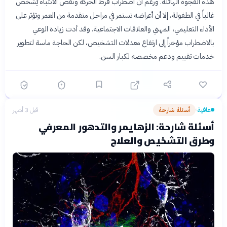
هذه الفجوة الهائلة. ورغم أن اضطراب فرط الحركة ونقص الانتباه يُشخص
غالباً في الطفولة، إلا أن أعراضه تستمر في مراحل متقدمة من العمر وتؤثر على
الأداء التعليمي، المهني والعلاقات الاجتماعية. وقد أدت زيادة الوعي
بالاضطراب مؤخراً إلى ارتفاع معدلات التشخيص، لكن الحاجة ماسة لتطوير
خدمات تقييم ودعم مخصصة لكبار السن.
عافية
أسئلة شارحة
قبل 3 أشهر
›
أسئلة شارحة: الزهايمر والتدهور المعرفي
وطرق التشخيص والعلاج