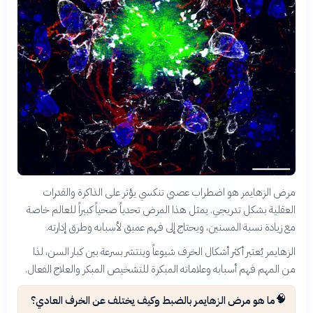
مرض الزهايمر هو اضطراب عصبي تنكسي يؤثر على الذاكرة والقدرات
العقلية بشكل تدريجي. يمثل هذا المرض تحدياً صحياً كبيراً للعالم خاصة
مع زيادة نسبة المسنين، ويحتاج إلى فهم عميق لأسبابه وطرق إدارته.
الزهايمر يُعتبر أكثر أشكال الخرف شيوعاً وينتشر بسرعة بين كبار السن، لذا
من المهم فهم أسبابه وعلاماته المبكرة للتشخيص المبكر والعلاج الفعال.
🧠
ما هو مرض الزهايمر بالضبط وكيف يختلف عن الخرف العادي؟