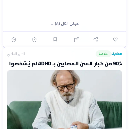
اعرض الكل (8) ←
عافية
خلاصة
الشهر الماضي
›
90% من كبار السن المصابين بـ ADHD لم يُشخصوا