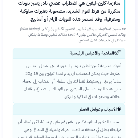
متلازمة كلين-ليفين هي اضطراب عصبي نادر يتميز بنوبات
متكررة من فرط النوم الشديد، مصحوبة بتغيرات سلوكية
ومعرفية، وقد تستمر هذه النوبات لأيام أو أسابيع.
📜
سميت المتلازمة نسبة إلى الطبيب النفسي الألماني ويلي كلين (Willi Kleine)
وعالم النفس الأمريكي ماكس ليفين (Max Levin)، اللذين وصفاها بشكل
مستقل في عشرينيات القرن الماضي.
😴
الماهية والأعراض الرئيسية
تُعرف متلازمة كلين-ليفين بنوباتها الدورية التي تشمل النعاس
المفرط، حيث يمكن للمصاب أن ينام لمدة تتراوح بين 15 و20
ساعة يوميًا، ويستيقظ فقط لتناول الطعام أو الذهاب إلى الحمام.
خلال هذه النوبات، يعاني المرضى من الارتباك والضياع، وفقدان
الطاقة، وصعوبات في الذاكرة والتركيز.
🧠
الأسباب وعوامل الخطر
السبب الدقيق لمتلازمة كلين-ليفين غير مفهوم تمامًا، لكن يُعتقد أنها
مرتبطة بخلل في منطقة ما تحت المهاد والمهاد في الدماغ، وهي
مناطق مسؤولة عن تنظيم النوم والشهية ودرجة الحرارة. قد تلعب