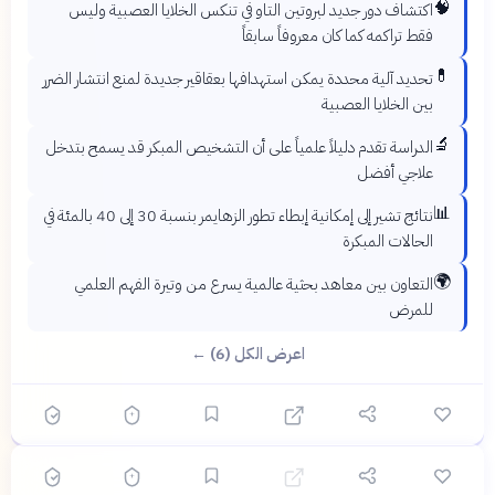
🧠
اكتشاف دور جديد لبروتين التاو في تنكس الخلايا العصبية وليس
فقط تراكمه كما كان معروفاً سابقاً
💊
تحديد آلية محددة يمكن استهدافها بعقاقير جديدة لمنع انتشار الضرر
بين الخلايا العصبية
🔬
الدراسة تقدم دليلاً علمياً على أن التشخيص المبكر قد يسمح بتدخل
علاجي أفضل
📊
نتائج تشير إلى إمكانية إبطاء تطور الزهايمر بنسبة 30 إلى 40 بالمئة في
الحالات المبكرة
؟
🌍
التعاون بين معاهد بحثية عالمية يسرع من وتيرة الفهم العلمي
للمرض
اعرض الكل (6) ←
🟡 متوسط
🎯
6
سؤال
ابدأ ←
اختيار متعدد
دهشة
قبل 4 أشهر