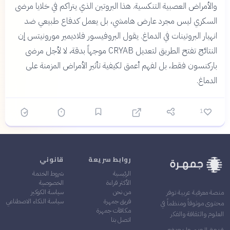
والأمراض العصبية التنكسية. هذا البروتين الذي يتراكم في خلايا مرضى
السكري ليس مجرد عارض هامشي، بل يعمل كدفاع طبيعي ضد
انهيار البروتينات في الدماغ. يقول البروفيسور فلاديمير مورونيتس إن
النتائج تفتح الطريق لتعديل CRYAB موجهاً بدقة، لا لأجل مرضى
باركنسون فقط، بل لفهم أعمق لكيفية تأثير الأمراض المزمنة على
الدماغ.
1
روابط سريعة
قانوني
الرئيسية
شروط الخدمة
الأكثر قراءة
الخصوصية
من نحن
سياسة الكوكيز
منصة معرفية عربية توفر
فريق جمهرة
سياسة الذكاء الاصطناعي
محتوى موثوقاً ومنظماً في
مكافآت جمهرة
العلوم والثقافة والفكر
اتصل بنا
قيمة المرء ما يعرفه