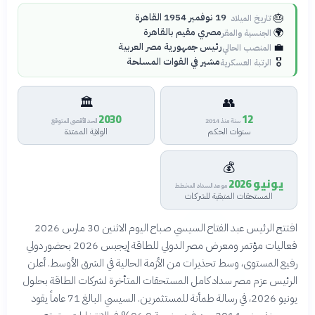
🎂
19 نوفمبر 1954 القاهرة
تاريخ الميلاد
🌍
مصري مقيم بالقاهرة
الجنسية والمقر
💼
رئيس جمهورية مصر العربية
المنصب الحالي
🎖️
مشير في القوات المسلحة
الرتبة العسكرية
🏛️
👥
2030
12
سنة منذ 2014
الحد الأقصى المتوقع
سنوات الحكم
الولاية الممتدة
💰
يونيو 2026
موعد السداد المخطط
المستحقات المتبقية للشركات
افتتح الرئيس عبد الفتاح السيسي صباح اليوم الاثنين 30 مارس 2026
فعاليات مؤتمر ومعرض مصر الدولي للطاقة إيجبس 2026 بحضور دولي
رفيع المستوى، وسط تحذيرات من الأزمة الحالية في الشرق الأوسط. أعلن
الرئيس عزم مصر سداد كامل المستحقات المتأخرة لشركات الطاقة بحلول
يونيو 2026، في رسالة طمأنة للمستثمرين. السيسي البالغ 71 عاماً يقود