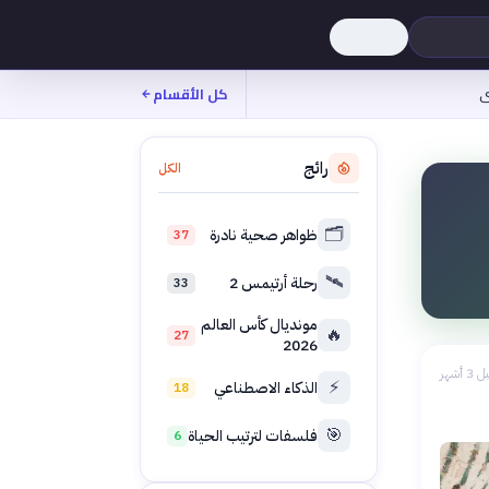
ى
كل الأقسام
رائج
الكل
🗂️
ظواهر صحية نادرة
37
🛰️
رحلة أرتيمس 2
33
مونديال كأس العالم
🔥
27
2026
 3 أشهر
⚡
الذكاء الاصطناعي
18
🎯
فلسفات لترتيب الحياة
6