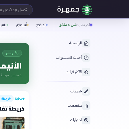
هل تبحث عن 
تدافع
أسواق
ناس
آخر تحديث
قبل 4 دقائق
الرئيسية
🏷️ وسم
أحدث المنشورات
الأنيمي
الأكثر قراءة
1
منشور مرتبط ب
خلاصات
عافية
خريطة
›
مخططات
خريطة تفاع
اختبارات