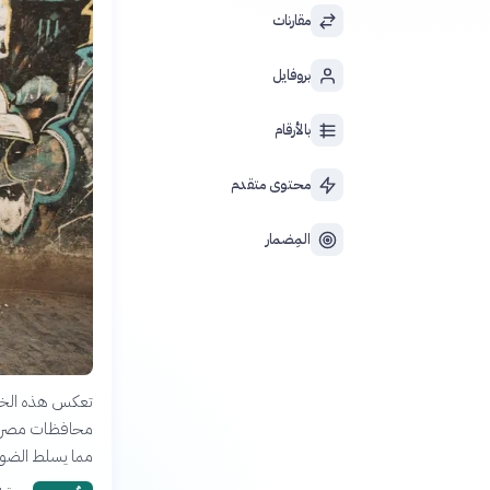
مقارنات
بروفايل
بالأرقام
محتوى متقدم
المِضمار
تعكس هذه الخريط
محافظات مصر الم
مما يسلط الضوء 