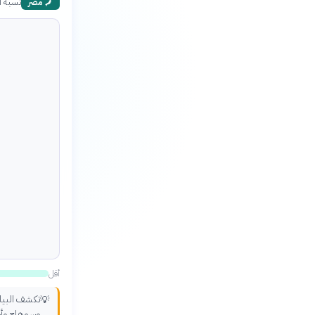
نسبة ان
🗾
مصر
أقل
تكشف البيانا
💡