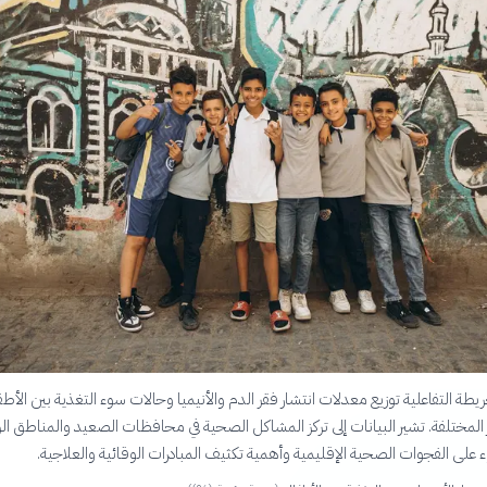
ة التفاعلية توزيع معدلات انتشار فقر الدم والأنيميا وحالات سوء التغذية بين الأطفا
ختلفة. تشير البيانات إلى تركز المشاكل الصحية في محافظات الصعيد والمناطق الري
على الفجوات الصحية الإقليمية وأهمية تكثيف المبادرات الوقائية والعلاجية.