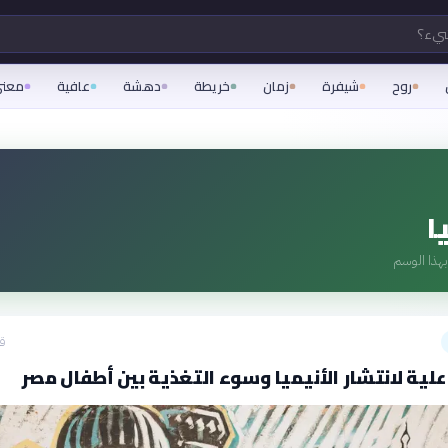
شيء؟
روح
شيفرة
زمان
خريطة
دهشة
عافية
معن
ا
هذا الوسم
قبل
لية لانتشار الأنيميا وسوء التغذية بين أطفال مصر