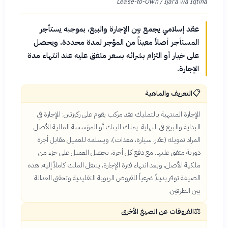
Lease-to-Own / Ijara wa Iqtina
عقد إسلامي يجمع بين الإجارة والبيع، بموجبه يستأجر
المستأجر أصلاً معيناً من المؤجر لمدة محددة، ويحصل
على خيار أو التزام بشرائه بسعر متفق عليه عند انتهاء مدة
الإجارة.
📋
التعريف والماهية
الإجارة المنتهية بالتمليك عقد مركب يقوم على ركيزتين: الإجارة في
البداية والبيع في النهاية. يملك البنك أو المؤسسة المالية الأصل
المراد تمويله (عقار، سيارة، معدات)، ويسلمه للعميل مقابل أجرة
دورية متفق عليها. مع دفع كل أجرة، يحصل العميل على جزء من
ملكية الأصل، وبعد انتهاء فترة الإجارة، ينتقل الملك كاملاً إليه. هذه
الصيغة توفر بديلاً شرعياً للقروض الربوية التقليدية وتحقق العدالة
بين الطرفين.
⚖️
الفروقات عن الصيغ الأخرى