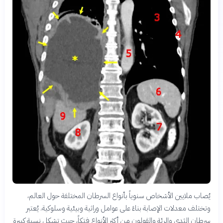
يُصاب ملايين الأشخاص سنوياً بأنواع السرطان المختلفة حول العالم،
وتختلف معدلات الإصابة بناءً على عوامل وراثية وبيئية وسلوكية. يُعتبر
سرطان الثدي والرئة والقولون من أكثر الأنواع فتكاً، حيث تشكل نسبة كبيرة