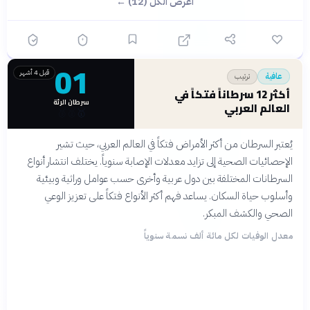
اعرض الكل (12) ←
01
قبل 4 أشهر
ترتيب
عافية
أكثر 12 سرطاناً فتكاً في
سرطان الرئة
العالم العربي
🥉
🥈
🥇
يُعتبر السرطان من أكثر الأمراض فتكاً في العالم العربي، حيث تشير
الإحصائيات الصحية إلى تزايد معدلات الإصابة سنوياً. يختلف انتشار أنواع
السرطانات المختلفة بين دول عربية وأخرى حسب عوامل وراثية وبيئية
وأسلوب حياة السكان. يساعد فهم أكثر الأنواع فتكاً على تعزيز الوعي
الصحي والكشف المبكر.
معدل الوفيات لكل مائة ألف نسمة سنوياً