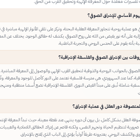
 تفسيرات معقدة حول المعرفة الإلهية وتحقيق القرب من الحق.
هوم الأساسي للإشراق الصوفي؟
 هو عملية روحية تتجاوز المعرفة العقلية البحتة، وتركز على تلقي الأنوار الإلهية مباشرة في
إليه على أنه نور يفيض من الله على روح الصوفي، يكشف له حقائق الوجود. يختلف عن المع
ة بأنه يقوم على الحدس الروحي والتجربة الباطنية.
وقات بين الإشراق الصوفي والفلسفة الإشراقية؟
الصوفي بالجوانب الروحية والذوقية لتحقيق القرب الإلهي والوصول إلى المعرفة المباشرة. 
قية، كما عند السهروردي، هي مدرسة فلسفية تعتمد على النور كأصل للوجود والمعرفة، وتُ
سفية شاملة تُبنى على مبدأ الفيض النوري. الفلسفة الإشراقية تضع أُسسًا منطقية ومنهجي
.
متصوفة دور العقل في عملية الإشراق؟
فة العقل بشكل كامل، بل يرون أن دوره ينتهي عند نقطة معينة، حيث تبدأ المعرفة الإشرا
ة ضرورية لتنظيم الحياة وتجهيز النفس، ولكنه قاصر عن إدراك الحقائق اللامادية والغيبيات 
لذوق والكشف الروحي. يعتبرونه طريقاً أولياً يؤدي إلى الباب الذي يُفتح بالإشراق.