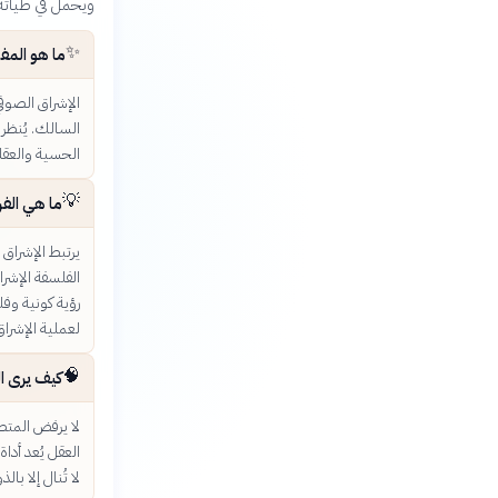
ويحمل في طياته
✨
ما هو المف
الإشراق الصوفي
السالك. يُنظر 
الحسية والعقلي
💡
ما هي الفر
يرتبط الإشراق 
الفلسفة الإشرا
رؤية كونية وفل
لعملية الإشراق
🧠
كيف يرى ال
لا يرفض المتصو
العقل يُعد أدا
لا تُنال إلا با