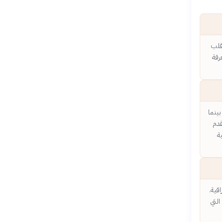
 قلب
رفة
بينما
قدم
ة
قية.
التي