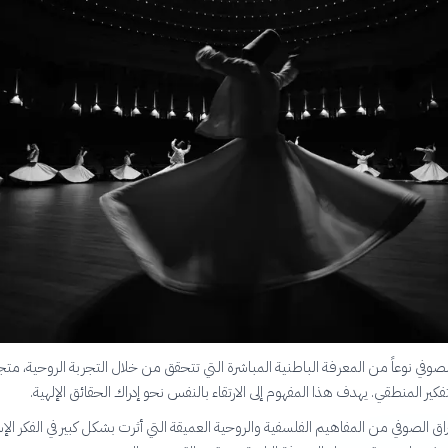
لصوفي نوعاً من المعرفة الباطنية المباشرة التي تتحقق من خلال التجربة الروحية، متجاو
كير المنطقي. يهدف هذا المفهوم إلى الارتقاء بالنفس نحو إدراك الحقائق الإلهية.
اق الصوفي من المفاهيم الفلسفية والروحية العميقة التي أثرت بشكل كبير في الفكر الإ