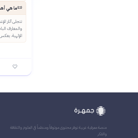
📜
ما هي أهم 
تتجلى آثار الإ
والمعارف الباط
الإلهية. يعكس
منصة معرفية عربية توفر محتوى موثوقاً ومنظماً في العلوم والثقافة
والفكر