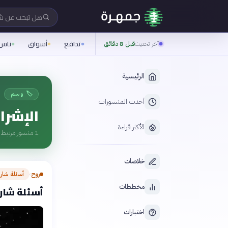
هل تبحث عن 
تدافع
أسواق
ناس
آخر تحديث
قبل 8 دقائق
الرئيسية
🏷️ وسم
أحدث المنشورات
الإشرا
الأكثر قراءة
1
منشور مرتبط ب
خلاصات
روح
أسئلة شار
›
مخططات
أسئلة شارح
اختبارات