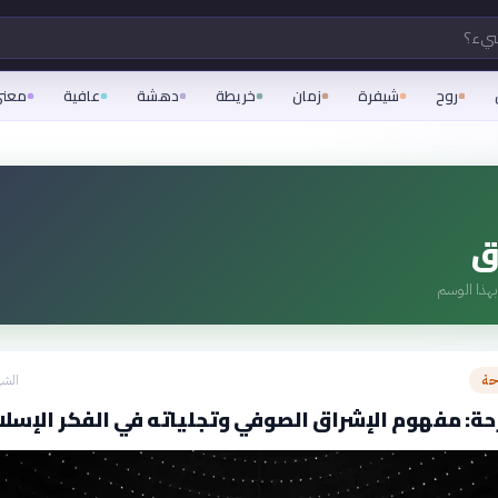
شيء؟
روح
شيفرة
زمان
خريطة
دهشة
عافية
معن
ق
هذا الوسم
حة
الشه
ة: مفهوم الإشراق الصوفي وتجلياته في الفكر الإسل