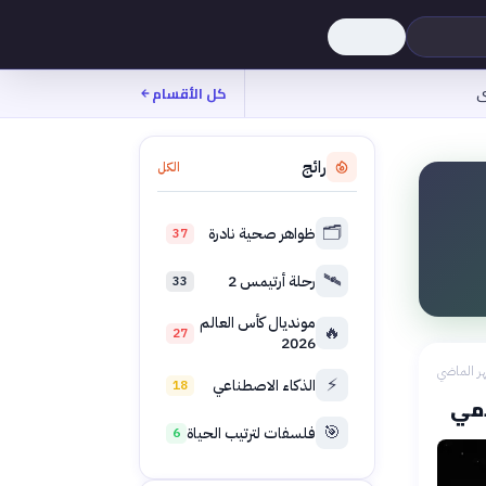
ى
كل الأقسام
رائج
الكل
🗂️
ظواهر صحية نادرة
37
🛰️
رحلة أرتيمس 2
33
مونديال كأس العالم
🔥
27
2026
ر الماضي
⚡
الذكاء الاصطناعي
18
امي
🎯
فلسفات لترتيب الحياة
6