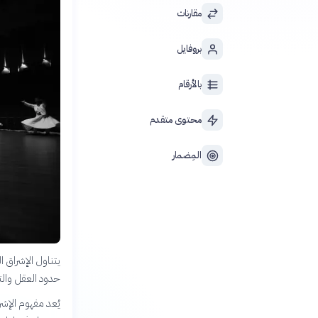
مقارنات
بروفايل
بالأرقام
محتوى متقدم
المِضمار
يتناول الإشراق ا
حدود العقل والتف
يُعد مفهوم الإشر