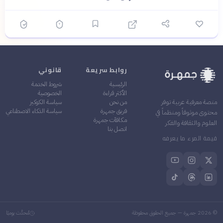
روابط سريعة
قانوني
الرئيسية
شروط الخدمة
الأكثر قراءة
الخصوصية
من نحن
سياسة الكوكيز
منصة معرفية عربية توفر
فريق جمهرة
سياسة الذكاء الاصطناعي
محتوى موثوقاً ومنظماً في
مكافآت جمهرة
العلوم والثقافة والفكر
اتصل بنا
قيمة المرء ما يعرفه
©
2026
جمهرة — جميع الحقوق محفوظة
مُحدَّث يوميًا