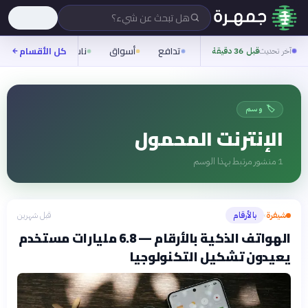
هل تبحث عن شيء؟
تدافع
أسواق
ناس
روح
كل الأقسام
شيف
آخر تحديث
قبل 36 دقيقة
🏷️ وسم
الإنترنت المحمول
1
منشور مرتبط بهذا الوسم
شيفرة
بالأرقام
قبل شهرين
›
الهواتف الذكية بالأرقام — 6.8 مليارات مستخدم
يعيدون تشكيل التكنولوجيا