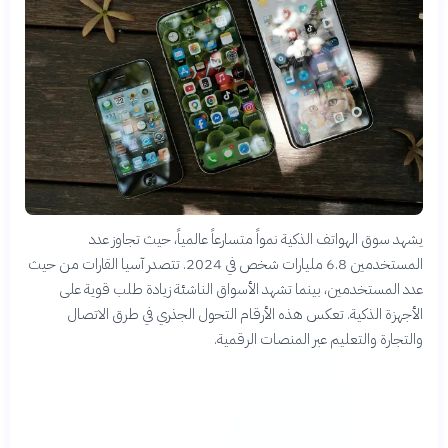
يشهد سوق الهواتف الذكية نمواً متسارعاً عالمياً، حيث تجاوز عدد
المستخدمين 6.8 مليارات شخص في 2024. تتصدر آسيا القارات من حيث
عدد المستخدمين، بينما تشهد الأسواق الناشئة زيادة طلب قوية على
الأجهزة الذكية. تعكس هذه الأرقام التحول الجذري في طرق الاتصال
والتجارة والتعليم عبر المنصات الرقمية.