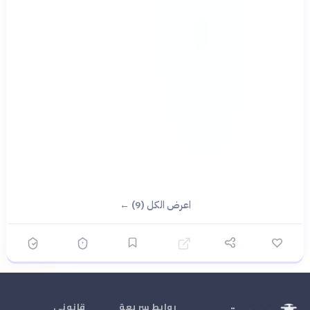
اعرض الكل (9) ←
روابط سريعة
قانوني