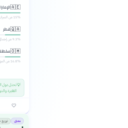
الإمارا
🇦🇪
15% من الميزانية، مع تركيز على التحديث الرقمي
قطر
🇶🇦
9.3% من إجمالي المصروفات، دعم قوي للتعليم العالي
سلطنة
🇴🇲
16.8% من الموازنة العامة، أعلى النسب في العالم العربي
💡
تحتل دول الخ
الفقيرة والد
توزيع ج
معنى