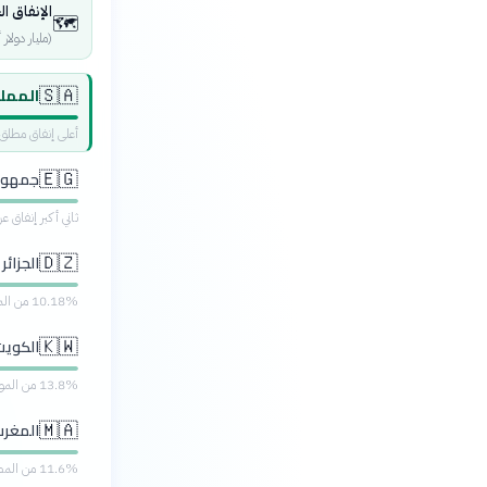
الإنفاق ا
🗺️
(مليار دولار
الممل
🇸🇦
أعلى إنفاق مطلق عربياً، وتخصيص 
جمهوري
🇪🇬
ثاني أكبر إنفاق عربياً، 14.8% من المصروفات
الجزائر
🇩🇿
10.18% من الموازنة العامة
الكويت
🇰🇼
13.8% من الموازنة العامة
المغرب
🇲🇦
11.6% من المصروفات الحكومية