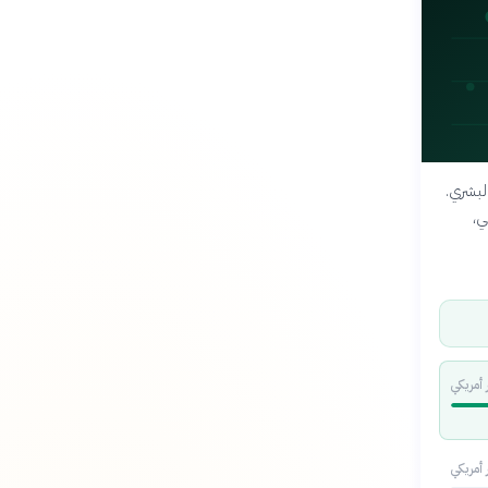
لبشري.
ي،
 أمريكي
 أمريكي