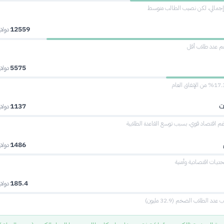
إجمالي، لكن نصيب الطالب متوسط
12559
دولار
رغم عدد طلاب أقل
5575
دولار
ت
1137
دولار
اقتصاد قوي، بسبب توسع القاعدة الطلابية
1486
دولار
ديات اقتصادية وأمنية
185.4
دولار
دد الطلاب الضخم (32.9 مليون)