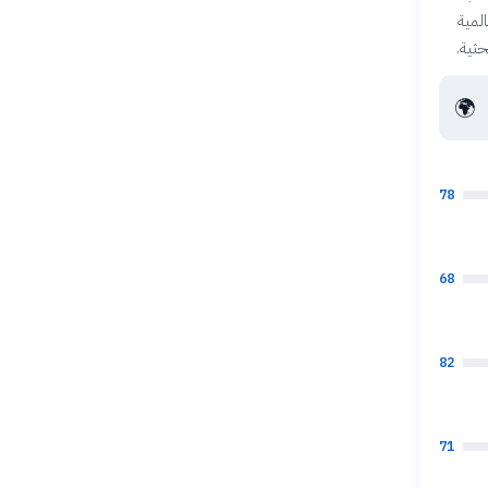
المية
حثية.
🌍
78
68
82
71