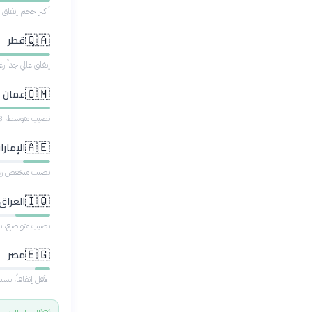
أكبر حجم إنفاق 
قطر
🇶🇦
إنفاق عالي جداً 
عمان
🇴🇲
نصيب متوسط، 17.3% من الإنفاق العام
الإمارا
🇦🇪
نصيب منخفض رغم 
العراق
🇮🇶
نصيب متواضع، تح
مصر
🇪🇬
الأقل إنفاقاً، بسبب ع