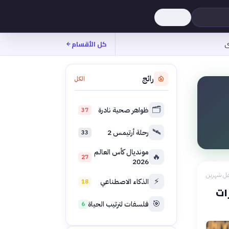
ى
كل الأقسام
رائج
الكل
🗂️
ظواهر صحية نادرة
37
🛰️
رحلة أرتيمس 2
33
مونديال كأس العالم
🔥
27
2026
بل شهرين
⚡
الذكاء الاصطناعي
18
ات
🎯
فلسفات لترتيب الحياة
6