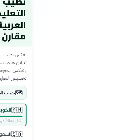
نصيب ا
التعلي
العربية
مقارن 2026
يعكس نصيب الطال
تتباين هذه النسب
وتعكس الفجوة بي
تخصيص الموارد ال
🗺️
نصيب الط
الكوي
🇰🇼
الأعلى إنفاقاً بفا
السعو
🇸🇦