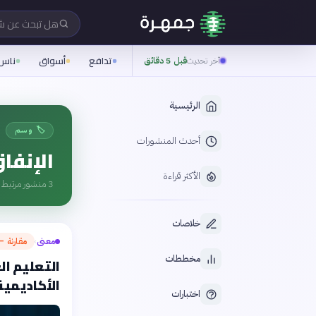
هل تبحث عن 
تدافع
أسواق
ناس
آخر تحديث
قبل 5 دقائق
الرئيسية
🏷️ وسم
أحدث المنشورات
الإنفا
الأكثر قراءة
3
منشور مرتبط ب
خلاصات
معنى
مقارنة — 
›
مخططات
التعليم ال
الأكاديمية
اختبارات