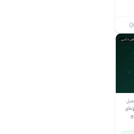
قبل 3 أشهر
أفضل
إنفاق
ح