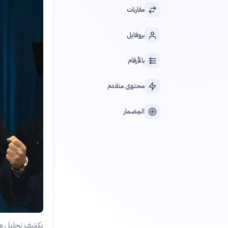
مقارنات
بروفايل
بالأرقام
محتوى متقدم
المِضمار
يكشف تحليل مؤش