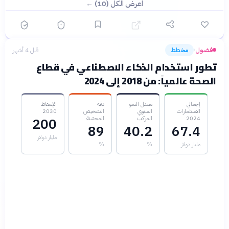
اعرض الكل (10) ←
فضول
مخطط
قبل 4 أشهر
›
تطور استخدام الذكاء الاصطناعي في قطاع
الصحة عالمياً: من 2018 إلى 2024
إجمالي
معدل النمو
دقة
الإسقاط
الاستثمارات
السنوي
التشخيص
2030
2024
المركب
المحسّنة
200
89
40.2
67.4
مليار دولار
مليار دولار
%
%