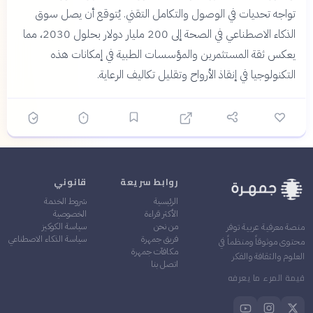
تواجه تحديات في الوصول والتكامل التقني. يُتوقع أن يصل سوق
الذكاء الاصطناعي في الصحة إلى 200 مليار دولار بحلول 2030، مما
يعكس ثقة المستثمرين والمؤسسات الطبية في إمكانات هذه
التكنولوجيا في إنقاذ الأرواح وتقليل تكاليف الرعاية.
روابط سريعة
قانوني
الرئيسية
شروط الخدمة
الأكثر قراءة
الخصوصية
من نحن
سياسة الكوكيز
منصة معرفية عربية توفر
فريق جمهرة
سياسة الذكاء الاصطناعي
محتوى موثوقاً ومنظماً في
مكافآت جمهرة
العلوم والثقافة والفكر
اتصل بنا
قيمة المرء ما يعرفه