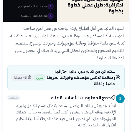
احترافية: دليل عملي خطوة
سرد خبراتك العملية بوضوح
3
بخطوة
إبراز مهاراتك الأساسية
4
السيرة الذاتية هي أول انطباع يتركه الباحث عن عمل لدى صاحب
المؤسسة أو المسؤول عن التوظيف. يهدف هذا الدليل إلى تعليمك كيفية
كتابة سيرة ذاتية احترافية وجاذبة تبرز مهاراتك وخبراتك بوضوح. ستتعلم
التنظيم الصحيح والمحتوى الفعّال الذي يزيد فرصك في الحصول على
الوظيفة المطلوبة.
ستتمكن من كتابة سيرة ذاتية احترافية
🎯
ومنظمة تعكس مؤهلاتك وخبراتك بطريقة
سهل
⏱
45 دقيقة
جاذبة وفعّالة
جمع المعلومات الأساسية عنك
📋
5 دقائق
1
ابدأ بتجميع كل بيانات التواصل الشخصية مثل الاسم الكامل والبريد
الإلكتروني ورقم الهاتف والعنوان. اكتب أيضاً ملخصاً سريعاً عن هدفك
المهني والمجال الذي تطمح للعمل فيه. هذه المرحلة أساسية لتنظيم
أفكارك قبل البدء بالكتابة.