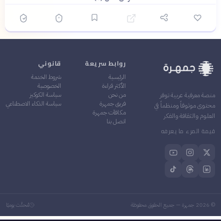
روابط سريعة
قانوني
الرئيسية
شروط الخدمة
الأكثر قراءة
الخصوصية
من نحن
سياسة الكوكيز
منصة معرفية عربية توفر
فريق جمهرة
سياسة الذكاء الاصطناعي
محتوى موثوقاً ومنظماً في
مكافآت جمهرة
العلوم والثقافة والفكر
اتصل بنا
قيمة المرء ما يعرفه
©
2026
جمهرة — جميع الحقوق محفوظة
مُحدَّث يوميًا