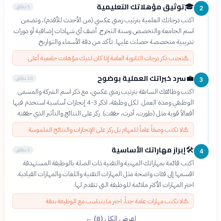
توثيق مؤهلاتك التعليمية
🎓
5 دقائق
2
اكتب درجاتك العلمية بترتيب زمني عكسي (من الأحدث للأقدم)، وتضمن
اسم الجامعة والتخصص وسنة التخرج. أضف أي شهادات إضافية أو دورات
تدريبية متخصصة حصلت عليها. تأكد من دقة الأسماء والتواريخ.
⚠️
تجنب ذكر درجات الثانوية العامة إذا كان لديك مؤهلات جامعية أعلى
سرد خبراتك العملية بوضوح
💼
10 دقائق
3
اكتب وظائفك السابقة بترتيب زمني عكسي، مع ذكر اسم الشركة والمسمى
الوظيفي ومدة العمل. لكل وظيفة، اذكر 3-4 إنجازات أساسية استخدم فيها
أفعالاً قوية مثل (طورت، أدرت، حققت). ركز على النتائج والتأثير الذي حققته.
⚠️
لا تكتب وصفاً عاماً للمهام بل ركز على الإنجازات والنتائج الملموسة
إبراز مهاراتك الأساسية
🛠️
5 دقائق
4
اكتب قائمة بمهاراتك المهنية والتقنية ذات الصلة بالوظيفة المستهدفة.
اقسمها إلى فئات واضحة مثل المهارات التقنية واللغات والمهارات القيادية.
اختر المهارات الأكثر ملائمة للوظيفة التي تتقدم لها.
⚠️
لا تكتب مهارات عامة جداً، اختر ما يتناسب مع الوظيفة بدقة
اعرض الكل (8) ←