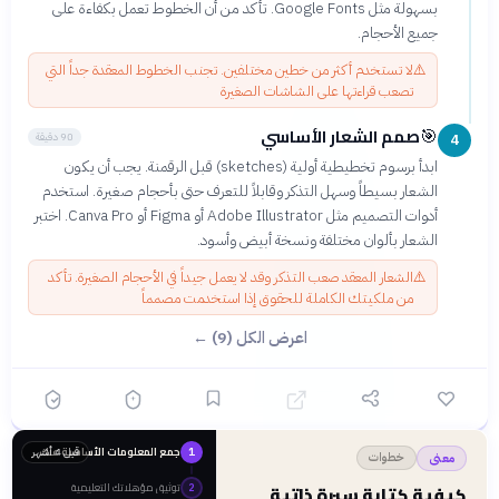
بسهولة مثل Google Fonts. تأكد من أن الخطوط تعمل بكفاءة على
جميع الأحجام.
⚠️
لا تستخدم أكثر من خطين مختلفين. تجنب الخطوط المعقدة جداً التي
تصعب قراءتها على الشاشات الصغيرة
صمم الشعار الأساسي
🎯
90 دقيقة
4
ابدأ برسوم تخطيطية أولية (sketches) قبل الرقمنة. يجب أن يكون
الشعار بسيطاً وسهل التذكر وقابلاً للتعرف حتى بأحجام صغيرة. استخدم
أدوات التصميم مثل Adobe Illustrator أو Figma أو Canva Pro. اختبر
الشعار بألوان مختلفة ونسخة أبيض وأسود.
⚠️
الشعار المعقد صعب التذكر وقد لا يعمل جيداً في الأحجام الصغيرة. تأكد
من ملكيتك الكاملة للحقوق إذا استخدمت مصمماً
اعرض الكل (9) ←
جمع المعلومات الأساسية عنك
قبل 4 أشهر
1
خطوات
معنى
توثيق مؤهلاتك التعليمية
كيفية كتابة سيرة ذاتية
2