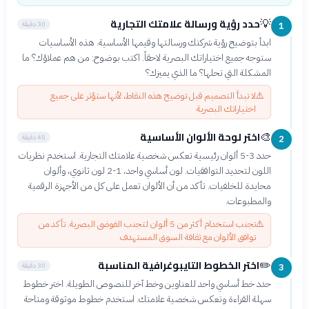
حدد رؤية ورسالة علامتك التجارية
💡
30 دقيقة
1
ابدأ بتوضيح رؤية شركتك ورسالتها وقيمها الأساسية. هذه الأساسيات
ستوجه جميع اختياراتك البصرية لاحقاً. اكتب بوضوح: من هم عملاؤك؟ ما
المشكلة التي تحلها؟ ما الذي يميزك؟
⚠️
لا تبدأ التصميم قبل توضيح هذه النقاط، لأنها ستؤثر على جميع
اختياراتك البصرية
اختر لوحة الألوان الأساسية
🎨
45 دقيقة
2
حدد 3-5 ألوان رئيسية تعكس شخصية علامتك التجارية. استخدم نظريات
اللون لتحديد التوافقيات. لون أساسي واحد، 1-2 لون ثانوي، وألوان
محايدة للخلفيات. تأكد من أن الألوان تعمل على كل من الأجهزة الرقمية
والمطبوعات.
⚠️
تجنب استخدام أكثر من 5 ألوان لتجنب الفوضى البصرية. تأكد من
توافق الألوان مع ثقافة السوق المستهدف
اختر الخطوط التايبوغرافية المناسبة
✏️
30 دقيقة
3
حدد خط أساسي واحد للعناوين وخط آخر للنصوص الطويلة. اختر خطوط
سهلة القراءة وتعكس شخصية علامتك. استخدم خطوط موثوقة ومتاحة