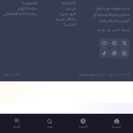
الأكثر قراءة
الخصوصية
من نحن
سياسة الكوكيز
منصة معرفية عربية توفر
فريق جمهرة
سياسة الذكاء الاصطناعي
محتوى موثوقاً ومنظماً في
مكافآت جمهرة
العلوم والثقافة والفكر
اتصل بنا
قيمة المرء ما يعرفه
©
2026
جمهرة — جميع الحقوق محفوظة
مُحدَّث يوميًا
الرئيسية
الأحدث
بحث
أقسام