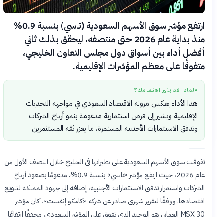
ارتفع مؤشر سوق الأسهم السعودية (تاسي) بنسبة 0.9%
منذ بداية عام 2026 حتى منتصفه، ليحقق بذلك ثاني
أفضل أداء بين أسواق دول مجلس التعاون الخليجي،
متفوقًا على معظم المؤشرات الإقليمية.
لماذا قد يثير اهتمامك؟
●
هذا الأداء يعكس مرونة الاقتصاد السعودي في مواجهة التحديات
الإقليمية ويشير إلى فرص استثمارية مدعومة بنمو أرباح الشركات
وتدفق الاستثمارات الأجنبية المستمرة، ما يعزز ثقة المستثمرين.
تفوقت سوق الأسهم السعودية على نظيراتها في الخليج خلال النصف الأول من
عام 2026، حيث ارتفع مؤشر «تاسي» بنسبة 0.9%، مدعومًا بصعود أرباح
الشركات واستمرار تدفق الاستثمارات الأجنبية، إضافة إلى جهود المملكة لتنويع
اقتصادها. ووفقًا لتقرير شهري صادر عن شركة «كامكو إنفست»، كان مؤشر
MSX 30 العماني هو الوحيد الذي تفوق على المؤشر السعودي، محققًا ارتفاعًا