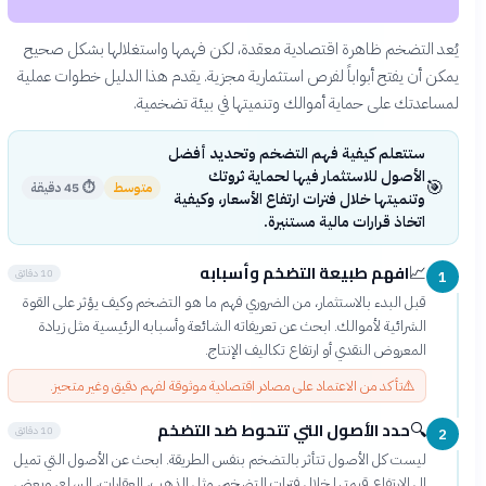
يُعد التضخم ظاهرة اقتصادية معقدة، لكن فهمها واستغلالها بشكل صحيح
يمكن أن يفتح أبواباً لفرص استثمارية مجزية. يقدم هذا الدليل خطوات عملية
لمساعدتك على حماية أموالك وتنميتها في بيئة تضخمية.
ستتعلم كيفية فهم التضخم وتحديد أفضل
الأصول للاستثمار فيها لحماية ثروتك
🎯
متوسط
⏱
45 دقيقة
وتنميتها خلال فترات ارتفاع الأسعار، وكيفية
اتخاذ قرارات مالية مستنيرة.
افهم طبيعة التضخم وأسبابه
📈
10 دقائق
1
قبل البدء بالاستثمار، من الضروري فهم ما هو التضخم وكيف يؤثر على القوة
الشرائية لأموالك. ابحث عن تعريفاته الشائعة وأسبابه الرئيسية مثل زيادة
المعروض النقدي أو ارتفاع تكاليف الإنتاج.
⚠️
تأكد من الاعتماد على مصادر اقتصادية موثوقة لفهم دقيق وغير متحيز.
حدد الأصول التي تتحوط ضد التضخم
🔍
10 دقائق
2
ليست كل الأصول تتأثر بالتضخم بنفس الطريقة. ابحث عن الأصول التي تميل
إلى الارتفاع قيمتها خلال فترات التضخم، مثل الذهب، العقارات، السلع، وبعض