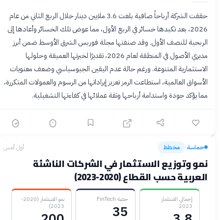
حققت الشركة أرباحاً صافية بلغت 3.6 ملايين دينار خلال الربع الثاني من عام
2026، بعد تكبدها خسائر في الربع الأول، مما عوض تلك الخسائر وأعادها إلى
الربحية للنصف الأول. وقد صنفتها مجلة فوربس الشرق الأوسط ضمن أبرز
مديري الأصول في المنطقة لعام 2026، تقديرًا لخبرتها العميقة وحلولها
الاستثمارية المتنوعة. ورغم حالة عدم اليقين الجيوسياسي وضعف معنويات
الأسواق العالمية، استطاعت الرمز تعزيز إيراداتها من الرسوم والعمولات المتكررة،
مما يؤكد جودة واستدامة أرباحها وثقة عملائها في كفاءتها التشغيلية.
حماسة
مخطط
أول أمس
›
نمو وتوزيع الاستثمار في الشركات الناشئة
العربية حسب القطاع (2020-2023)
إجمالي الاستثمار
حصة FinTech
نمو الاستثمار (2020-
2023)
2023
35
200
3.8