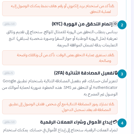
⚠️
تأكد من استخدام بريد إلكتروني أو رقم هاتف نشط يمكنك الوصول إليه
لعملية التحقق.
إتمام التحقق من الهوية (KYC)
🆔
10 دقائق
2
بينانس يتطلب التحقق من الهوية للامتثال للوائح. ستحتاج إلى تقديم وثائق
تعريفية (مثل الهوية الوطنية أو جواز السفر) وصورة شخصية (سيلفي). اتبع
التعليمات بدقة لضمان الموافقة السريعة.
⚠️
قد تستغرق عملية التحقق بعض الوقت. تأكد من أن وثائقك واضحة
وصالحة.
تفعيل المصادقة الثنائية (2FA)
🔒
5 دقائق
3
لتعزيز أمان حسابك، قم بتفعيل المصادقة الثنائية باستخدام تطبيق Google
Authenticator أو التحقق عبر SMS. هذه الخطوة ضرورية لحماية أموالك من
الوصول غير المصرح به.
⚠️
لا تشارك رموز المصادقة الثنائية مع أي شخص. فقدان الوصول إلى تطبيق
المصادقة قد يعقد تسجيل الدخول.
إيداع الأموال وشراء العملات الرقمية
💳
10 دقائق
4
لشراء العملات الرقمية، ستحتاج إلى إيداع الأموال في حسابك. يمكنك استخدام