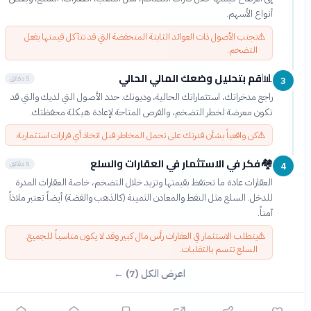
أنواع الأسهم.
⚠️
تجنب الأصول ذات العوائد الثابتة المنخفضة التي قد تتآكل قيمتها بفعل
التضخم.
قم بتحليل وضعك المالي الحالي
📊
5 دقائق
3
راجع مدخراتك، استثماراتك الحالية، وديونك. حدد الأصول التي لديك والتي قد
تكون معرضة لخطر التضخم، والفرص المتاحة لإعادة هيكلة محفظتك.
⚠️
كن واقعياً بشأن قدرتك على تحمل المخاطر قبل اتخاذ أي قرارات استثمارية.
فكر في الاستثمار في العقارات والسلع
🏘️
5 دقائق
4
العقارات عادة ما تحتفظ بقيمتها وتزيد خلال التضخم، خاصة العقارات المدرة
للدخل. السلع مثل النفط والمعادن الثمينة (كالذهب والفضة) أيضاً تعتبر ملاذاً
آمناً.
⚠️
يتطلب الاستثمار في العقارات رأس مال كبير وقد لا يكون مناسباً للجميع.
السلع تتسم بالتقلبات.
اعرض الكل (7) ←