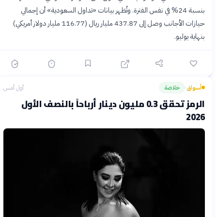
بنسبة 24% في نفس الفترة. وتُظهر بيانات «تداول السعودية» أن إجمالي
حيازات الأجانب وصل إلى 437.87 مليار ريال (116.77 مليار دولار أمريكي)
بنهاية يوليو.
أسواق
خلاصة
أول أمس
›
الرمز تحقق 0.3 مليون دينار أرباحاً بالنصف الأول
2026