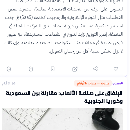
قطاع التكنولوجيا المالية (FinTech) قائمة القطاعات الأكثر جذباً
للتمويل. على الرغم من التحديات الاقتصادية العالمية، استمرت بعض
القطاعات مثل التجارة الإلكترونية والبرمجيات كخدمة (SaaS) في جذب
استثمارات كبيرة، مما يعكس مرونة النظام البيئي للشركات الناشئة في
المنطقة. يُظهر التوزيع تزايد التنوع في القطاعات المستهدفة، مع ظهور
فرص جديدة في مجالات مثل التكنولوجيا الصحية والتعليمية، وإن كانت
لا تزال تشكل نسبة أقل من إجمالي التمويل.
معنى
مقارنة — مقارنة بالأرقام
قبل 3 أيام
›
الإنفاق على صناعة الألعاب: مقارنة بين السعودية
وكوريا الجنوبية