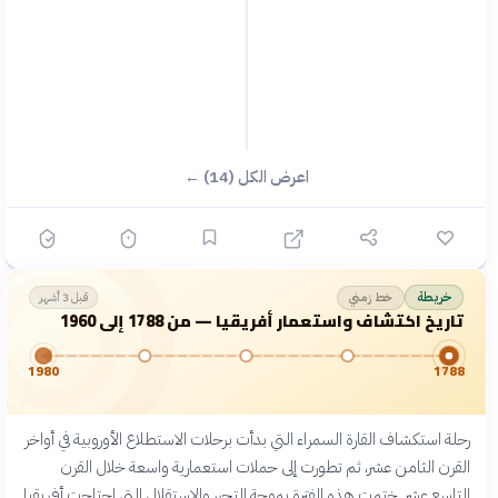
اعرض الكل (14) ←
خط زمني
خريطة
قبل 3 أشهر
تاريخ اكتشاف واستعمار أفريقيا — من 1788 إلى 1960
1980
1788
رحلة استكشاف القارة السمراء التي بدأت برحلات الاستطلاع الأوروبية في أواخر
القرن الثامن عشر، ثم تطورت إلى حملات استعمارية واسعة خلال القرن
التاسع عشر. ختمت هذه الفترة بموجة التحرر والاستقلال التي اجتاحت أفريقيا