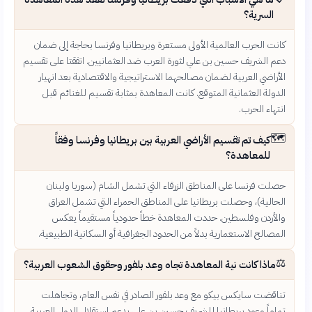
السرية؟
كانت الحرب العالمية الأولى مستعرة وبريطانيا وفرنسا بحاجة إلى ضمان
دعم الشريف حسين بن علي لثورة العرب ضد العثمانيين. اتفقتا على تقسيم
الأراضي العربية لضمان مصالحهما الاستراتيجية والاقتصادية بعد انهيار
الدولة العثمانية المتوقع. كانت المعاهدة بمثابة تقسيم للغنائم قبل
انتهاء الحرب.
🗺️
كيف تم تقسيم الأراضي العربية بين بريطانيا وفرنسا وفقاً
للمعاهدة؟
حصلت فرنسا على المناطق الزرقاء التي تشمل الشام (سوريا ولبنان
الحالية)، وحصلت بريطانيا على المناطق الحمراء التي تشمل العراق
والأردن وفلسطين. حددت المعاهدة خطاً حدودياً مستقيماً يعكس
المصالح الاستعمارية بدلاً من الحدود الجغرافية أو السكانية الطبيعية.
⚖️
ماذا كانت نية المعاهدة تجاه وعد بلفور وحقوق الشعوب العربية؟
تناقضت سايكس بيكو مع وعد بلفور الصادر في نفس العام، وتجاهلت
تماماً وعود بريطانيا للشريف حسين بن علي بدعم استقلال الدول العربية.