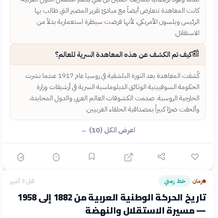
كانت المعاهدة تتعارض أيضاً مع مبادئ تقرير المصير التي طالب بها
الرئيس ويلسون الأمريكي، لأنها فرضت سيطرة استعمارية بدلاً من
الاستقلال.
📰
كيف تم الكشف عن هذه المعاهدة السرية للعالم؟
كُشفت المعاهدة بعد الثورة البلشفية في روسيا عام 1917 عندما نشرت
الحكومة السوفييتية الوثائق الدبلوماسية السرية في أرشيفات وزارة
الخارجية الروسية. صدمت الكشوفات العالم العربي والدول المحايدة،
وألحقت ضررًا كبيراً بمصداقية الحلفاء الغربيين.
اعرض الكل (10) ←
زمان
خط زمني
قبل 3 أشهر
›
تاريخ الحركة الوطنية العربية من 1882 إلى 1958
— مسيرة الاستقلال والنهضة