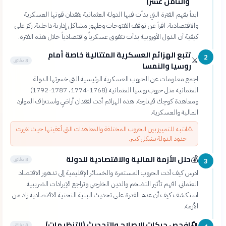
والثامن عشر)
ابدأ بفهم الفترة التي بدأت فيها الدولة العثمانية بفقدان قوتها العسكرية
والاقتصادية. اقرأ عن توقف الفتوحات وظهور مشاكل إدارية داخلية. ركز على
كيفية أن الدول الأوروبية بدأت تتفوق عسكرياً واقتصادياً خلال هذه الفترة.
تتبع الهزائم العسكرية المتتالية خاصة أمام
2
⚔️
8 دقائق
روسيا والنمسا
اجمع معلومات عن الحروب العسكرية الرئيسية التي خسرتها الدولة
العثمانية مثل حروب روسيا العثمانية (1768-1774، 1787-1792)
ومعاهدة كوچك قينارجة. هذه الهزائم أدت لفقدان أراضٍ واستنزاف الموارد
المالية والعسكرية.
⚠️
انتبه للتمييز بين الحروب المختلفة والمعاهدات التي أعقبتها حيث تغيرت
حدود الدولة بشكل كبير.
حلل الأزمة المالية والاقتصادية للدولة
💰
8 دقائق
3
ادرس كيف أدت الحروب المستمرة والخسائر الإقليمية إلى تدهور الاقتصاد
العثماني. افهم تأثير التضخم والدين الخارجي وتراجع الإيرادات الضريبية.
استكشف كيف أن عدم القدرة على تحديث البنية التحتية الاقتصادية زاد من
الأزمة.
افحص حركات الإصلاح والتحديث (التنظيمات)
🔄
8 دقائق