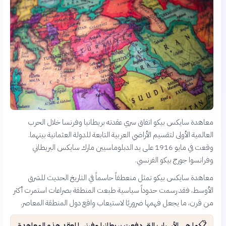
معاهدة سايكس بيكو اتفاق سري عقدته بريطانيا وفرنسا خلال الحرب
العالمية الأولى لتقسيم الأراضي العربية التابعة للدولة العثمانية بينهما.
وقعت في مايو 1916 على يد الدبلوماسيين مارك سايكس البريطاني
وفرانسوا جورج بيكو الفرنسي.
معاهدة سايكس بيكو تمثل منعطفاً حاسماً في التاريخ الحديث للشرق
الأوسط، فقد رسمت حدوداً سياسية طبعت المنطقة بصراعات استمرت أكثر
من قرن، ما يجعل فهمها ضروريًا لاستيعاب واقع دول المنطقة المعاصر.
📋
ما هي الأسباب التي دفعت بريطانيا وفرنسا لعقد هذه المعاهدة