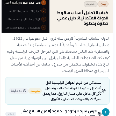
ادرس فترة الركود والجمود (القرن السابع عشر والثامن عشر)
قبل 4 أشهر
1
خطوات
زمان
تتبع الهزائم العسكرية المتتالية خاصة أمام روسيا والنمسا
كيفية تحليل أسباب سقوط
2
الدولة العثمانية: دليل عملي
حلل الأزمة المالية والاقتصادية للدولة
3
خطوة بخطوة
افحص حركات الإصلاح والتحديث (التنظيمات)
4
الدولة العثمانية استمرت أكثر من ستة قرون قبل سقوطها عام 1922،
وتحليل أسبابها يتطلب فهماً عميقاً للعوامل السياسية والاقتصادية
والعسكرية. هذا الدليل يساعدك على تتبع المراحل التاريخية الرئيسية وفهم
كيف أدت الضغوطات الداخلية والخارجية إلى انهيار الإمبراطورية. من خلال
اتباع هذه الخطوات ستتمكن من بناء رؤية شاملة عن أحد أهم الأحداث
التاريخية في منطقة الشرق الأوسط.
ستتمكن من فهم العوامل الرئيسية التي
أدت إلى سقوط الدولة العثمانية وتحليل
🎯
متوسط
⏱
45 دقيقة
تأثير كل عامل على مسار التاريخ، مما يعمق
معرفتك بالتحولات الحضارية الكبرى.
ادرس فترة الركود والجمود (القرن السابع عشر
1
📚
8 دقائق