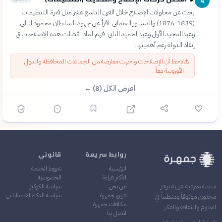
4
بحث عن محاولات الإصلاح خلال القرن التاسع عشر مثل فترة التنظيمات
(1839-1876) والدستور العثماني. اقرأ عن جهود السلطان محمود الثاني
وعبدالمجيد الأول وعبدالحميد الثاني. فهم لماذا فشلت هذه الإصلاحات في
إنقاذ الدولة رغم أهميتها.
⚠️
لاحظ أن الإصلاحات واجهت معارضة من الجماعات المحافظة والدول
الأوروبية معاً.
اعرض الكل (8) ←
روابط سريعة
قانوني
الرئيسية
شروط الخدمة
الأكثر قراءة
الخصوصية
من نحن
سياسة الكوكيز
منصة معرفية عربية توفر
فريق جمهرة
سياسة الذكاء الاصطناعي
محتوى موثوقاً ومنظماً في
مكافآت جمهرة
العلوم والثقافة والفكر
اتصل بنا