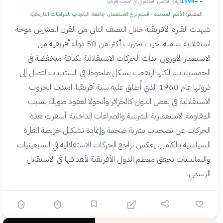
1994
نهاية الفصل العنصري في جنوب أفريقيا
المصدر:
الأمم المتحدة - قسم نزع الاستعمار، جامعة البنجاب للدراسات التاريخية
شهدت القارة الأفريقية خلال النصف الثاني من القرن العشرين موجة
استقلالية شاملة، حيث تحررت أكثر من 50 دولة أفريقية من
الاستعمار الأوروبي. بدأت الحركات الاستقلالية بكثافة منخفضة في
الخمسينيات، لكنها ارتفعت بشكل ملحوظ في الستينيات لتصل إلى
ذروتها عام 1960 الذي أُطلق عليه سنة أفريقيا. امتدت الحروب
الاستقلالية في بعض الدول كالجزائر وأنجولا لعقود طويلة بسبب
المقاومة الاستعمارية الشرسة والصراعات الداخلية. أسفرت هذه
الحركات عن تضحيات بشرية ضخمة وإعادة تشكيل خريطة القارة
السياسية بالكامل. يعكس تراجع الحركات الاستقلالية في السبعينيات
والثمانينيات تحقق معظم الدول الأفريقية لأهدافها في الاستقلال
الرسمي.