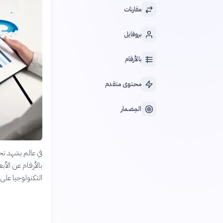
مقارنات
بروفايل
بالأرقام
محتوى متقدم
المِضمار
في عالم يشهد تح
بالأرقام عن الأب
التكنولوجيا على 