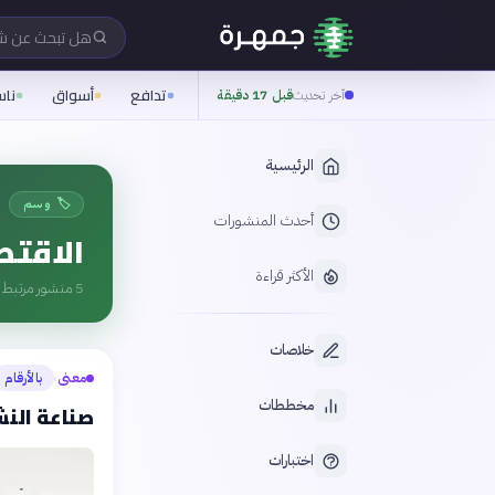
هل تبحث عن 
تدافع
أسواق
نا
آخر تحديث
قبل 17 دقيقة
الرئيسية
🏷️ وسم
أحدث المنشورات
الاقتص
الأكثر قراءة
5
منشور مرتبط ب
خلاصات
معنى
بالأرقام
›
مخططات
صناعة النش
اختبارات