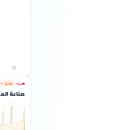
مرايا
مقارنة — م
›
صناعة المه