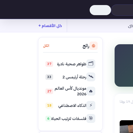
نى
كل الأقسام
رائج
الكل
🗂️
ظواهر صحية نادرة
37
🛰️
رحلة أرتيمس 2
33
مونديال كأس العالم
🔥
27
2026
 يومًا
⚡
الذكاء الاصطناعي
18
🎯
فلسفات لترتيب الحياة
6