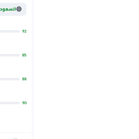
🟢
السعودي
92
85
88
90