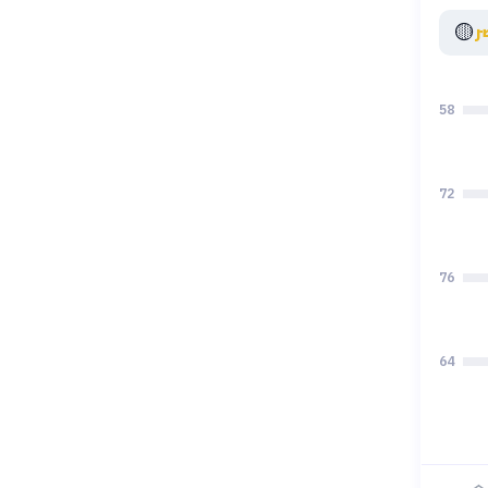
🟡
ر
58
72
76
64