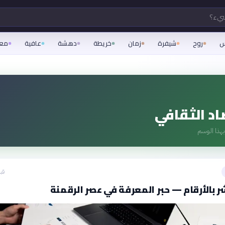
شيء؟
س
روح
شيفرة
زمان
خريطة
دهشة
عافية
مع
اد الثقافي
هذا الوسم
قبل 19
ر بالأرقام — حبر المعرفة في عصر الرقمنة