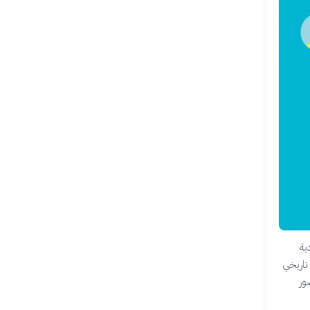
ية
تاريخي
ور