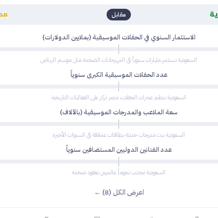
ة
مص
مقابل
الاستثمار السنوي في الحفلات الموسيقية (بملايين الدولارات)
السعودية تستثمر مليارات سنوياً في المهرجانات الضخمة مثل موسم الرياض
عدد الحفلات الموسيقية الكبرى سنوياً
السعودية تنظم عشرات الحفلات، مصر تركز على الفعاليات التاريخية
سعة الملاعب والمدرجات الموسيقية (بالآلاف)
السعودية بنت مدرجات حديثة بطاقات عملاقة في السنوات الأخيرة
عدد الفنانين الدوليين المستضافين سنوياً
السعودية تجتذب نجوماً عالميين بعقود ضخمة
اعرض الكل (8) ←