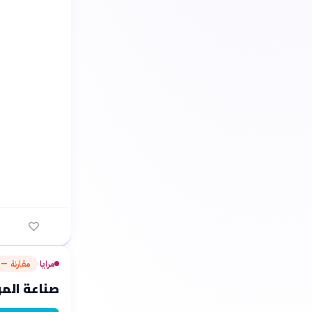
مرايا
مقارنة — م
›
صناعة المو