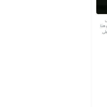
ض
 هذا
على