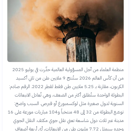
منظمة العلماء من أجل المسؤولية العالمية حذّرت في يوليو 2025
من أن كأس العالم 2026 ستُنتج 9 ملايين طن من ثاني أكسيد
الكربون، مقارنة بـ 5.25 ملايين طن فقط لقطر 2022. الرقم صادم:
البطولة الواحدة ستُطلق أكثر من الضعف، وهي تُعادل الانبعاثات
السنوية لدول صغيرة مثل لوكسمبورغ أو قبرص. السبب واضح:
توسّع البطولة من 32 إلى 48 منتخباً و104 مباريات موزعة على 16
مدينة عبر ثلاث دول شاسعة تعني نقل جوي مكثف. النقل الجوي
وحده سيمثل 7.72 مليون طن من الانبعاثات، أي أربعة أضعاف