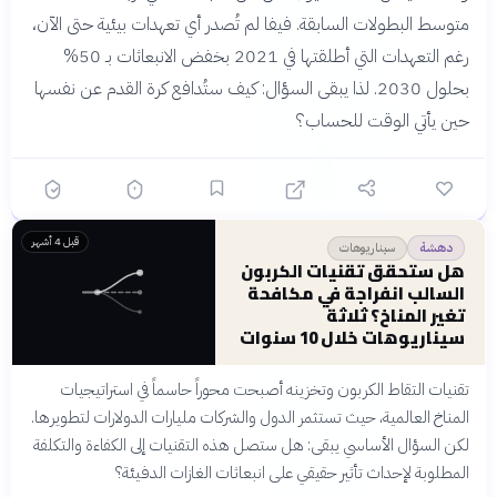
متوسط البطولات السابقة. فيفا لم تُصدر أي تعهدات بيئية حتى الآن،
رغم التعهدات التي أطلقتها في 2021 بخفض الانبعاثات بـ 50%
بحلول 2030. لذا يبقى السؤال: كيف ستُدافع كرة القدم عن نفسها
حين يأتي الوقت للحساب؟
قبل 4 أشهر
سيناريوهات
دهشة
هل ستحقق تقنيات الكربون
السالب انفراجة في مكافحة
تغير المناخ؟ ثلاثة
سيناريوهات خلال 10 سنوات
تقنيات التقاط الكربون وتخزينه أصبحت محوراً حاسماً في استراتيجيات
المناخ العالمية، حيث تستثمر الدول والشركات مليارات الدولارات لتطويرها.
لكن السؤال الأساسي يبقى: هل ستصل هذه التقنيات إلى الكفاءة والتكلفة
المطلوبة لإحداث تأثير حقيقي على انبعاثات الغازات الدفيئة؟