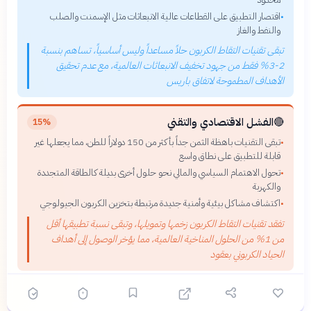
اقتصار التطبيق على القطاعات عالية الانبعاثات مثل الإسمنت والصلب
•
والنفط والغاز
تبقى تقنيات التقاط الكربون حلاً مساعداً وليس أساسياً، تساهم بنسبة
2-3% فقط من جهود تخفيف الانبعاثات العالمية، مع عدم تحقيق
الأهداف المطموحة لاتفاق باريس
🔴
الفشل الاقتصادي والتقني
15%
تبقى التقنيات باهظة الثمن جداً بأكثر من 150 دولاراً للطن، مما يجعلها غير
•
قابلة للتطبيق على نطاق واسع
تحول الاهتمام السياسي والمالي نحو حلول أخرى بديلة كالطاقة المتجددة
•
والكهربة
اكتشاف مشاكل بيئية وأمنية جديدة مرتبطة بتخزين الكربون الجيولوجي
•
تفقد تقنيات التقاط الكربون زخمها وتمويلها، وتبقى نسبة تطبيقها أقل
من 1% من الحلول المناخية العالمية، مما يؤخر الوصول إلى أهداف
الحياد الكربوني بعقود