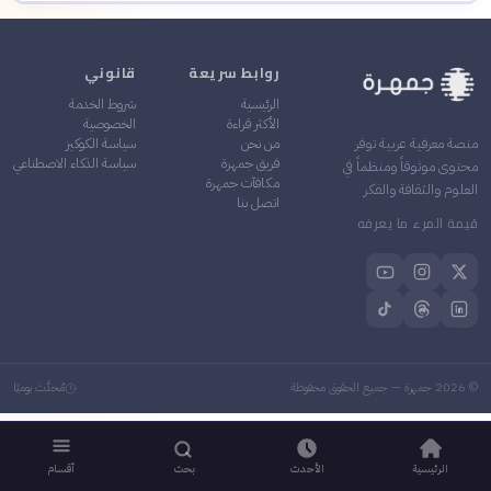
روابط سريعة
قانوني
الرئيسية
شروط الخدمة
الأكثر قراءة
الخصوصية
من نحن
سياسة الكوكيز
منصة معرفية عربية توفر
فريق جمهرة
سياسة الذكاء الاصطناعي
محتوى موثوقاً ومنظماً في
مكافآت جمهرة
العلوم والثقافة والفكر
اتصل بنا
قيمة المرء ما يعرفه
©
2026
جمهرة — جميع الحقوق محفوظة
مُحدَّث يوميًا
الرئيسية
الأحدث
بحث
أقسام