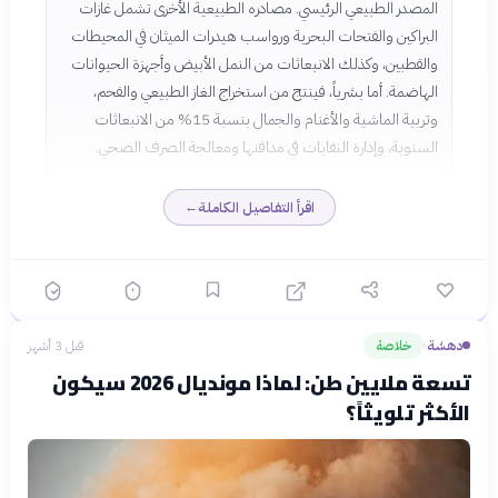
المصدر الطبيعي الرئيسي. مصادره الطبيعية الأخرى تشمل غازات
البراكين والفتحات البحرية ورواسب هيدرات الميثان في المحيطات
والقطبين، وكذلك الانبعاثات من النمل الأبيض وأجهزة الحيوانات
الهاضمة. أما بشرياً، فينتج من استخراج الغاز الطبيعي والفحم،
وتربية الماشية والأغنام والجمال بنسبة 15% من الانبعاثات
السنوية، وإدارة النفايات في مدافنها ومعالجة الصرف الصحي.
اقرأ التفاصيل الكاملة
←
دهشة
خلاصة
قبل 3 أشهر
›
تسعة ملايين طن: لماذا مونديال 2026 سيكون
الأكثر تلويثاً؟