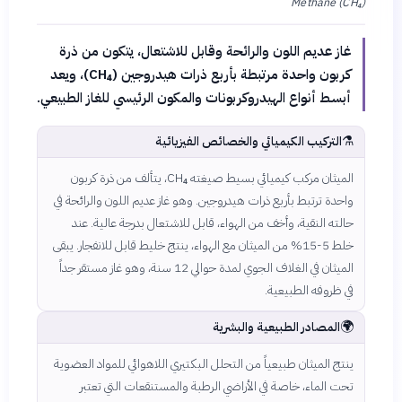
Methane (CH₄)
غاز عديم اللون والرائحة وقابل للاشتعال، يتكون من ذرة
كربون واحدة مرتبطة بأربع ذرات هيدروجين (CH₄)، ويعد
أبسط أنواع الهيدروكربونات والمكون الرئيسي للغاز الطبيعي.
⚗️
التركيب الكيميائي والخصائص الفيزيائية
الميثان مركب كيميائي بسيط صيغته CH₄، يتألف من ذرة كربون
واحدة ترتبط بأربع ذرات هيدروجين. وهو غاز عديم اللون والرائحة في
حالته النقية، وأخف من الهواء، قابل للاشتعال بدرجة عالية. عند
خلط 5-15% من الميثان مع الهواء، ينتج خليط قابل للانفجار. يبقى
الميثان في الغلاف الجوي لمدة حوالي 12 سنة، وهو غاز مستقر جداً
في ظروفه الطبيعية.
🌍
المصادر الطبيعية والبشرية
ينتج الميثان طبيعياً من التحلل البكتيري اللاهوائي للمواد العضوية
تحت الماء، خاصة في الأراضي الرطبة والمستنقعات التي تعتبر