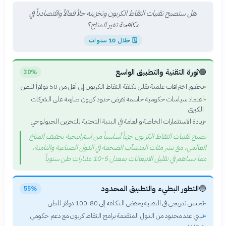
هل ستصبح تقنيات التقاط الكربون وتخزينه حلاً فعالاً واقتصادياً في
مكافحة تغير المناخ؟
🗓
خلال 10 سنوات
🟢
ثورة التقنية والتطبيق الواسع
30%
تحقيق اختراقات علمية تقلل تكلفة التقاط الكربون إلى أقل من 50 دولاراً للطن
•
اعتماد سياسات حكومية حاسمة تفرض حدود كربون صارمة على الشركات
•
الكبرى
زيادة الاستثمارات الخاصة والعامة في البنية التحتية للتخزين الجيولوجي
•
تصبح تقنيات التقاط الكربون جزءاً أساسياً من استراتيجية تخفيف المناخ
العالمي، مع نشر مئات المنشآت الضخمة في الدول الصناعية والنامية،
مما يساهم في تقليل الانبعاثات بمعدل 5-10 مليارات طن سنوياً
🔵
التطور البطيء والتطبيق المحدود
55%
تحسن تدريجي في التقنية يخفض التكلفة إلى 80-100 دولار للطن
•
تبني عدد محدود من الدول المتقدمة برامج التقاط كربون مع دعم حكومي
•
محدود