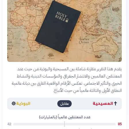
يقدم هذا التقرير مقارنة شاملة بين المسيحية والبوذية من حيث عدد
المعتنقين العالميين والانتشار الجغرافي والمؤسسات الدينية والنشاط
الخيري والتأثير الاجتماعي. تعكس الأرقام الواقعية الفارق بين ديانة عالمية
النطاق الأولى والثالثة عالمياً من حيث الأتباع.
☸️
✝️
المسيحية
البوذية
مقابل
عدد المعتنقين عالمياً (بالمليارات)
42
85