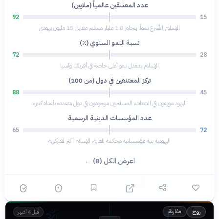
عدد المعتنقين عالمياً (ملايين)
92
15
الإسلام الأسرع نمواً، يتجاوز 1.8 مليار مسلم مقابل 15 مليون يهودي
نسبة النمو السنوي (٪)
72
28
الإسلام بمعدل نمو أعلى خاصة في أفريقيا وآسيا
تركز المعتنقين في دول (من 100)
88
45
اليهود موزعون في الشتات، المسلمون موجودون في دول متعددة بأعداد كبيرة
عدد المؤسسات الدينية الرسمية
65
72
اليهودية بنية مؤسساتية محكمة للغاية، الإسلام أكثر لامركزية
اعرض الكل (8) ←
🕉️
✝️
مقارنة
روح
قبل 4 أشهر