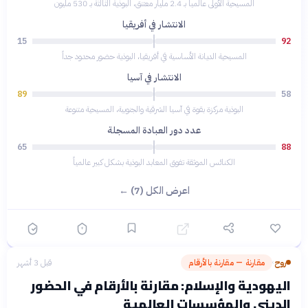
المسيحية الأولى عالمياً بـ 2.4 مليار معتنق، البوذية الثالثة بـ 530 مليون
الانتشار في أفريقيا
15
92
المسيحية الديانة الأساسية في أفريقيا، البوذية حضور محدود جداً
الانتشار في آسيا
89
58
البوذية مركزة بقوة في آسيا الشرقية والجنوبية، المسيحية متنوعة
عدد دور العبادة المسجلة
65
88
الكنائس الموثقة تفوق المعابد البوذية بشكل كبير عالمياً
اعرض الكل (7) ←
روح
مقارنة — مقارنة بالأرقام
قبل 3 أشهر
›
اليهودية والإسلام: مقارنة بالأرقام في الحضور
الديني والمؤسسات العالمية