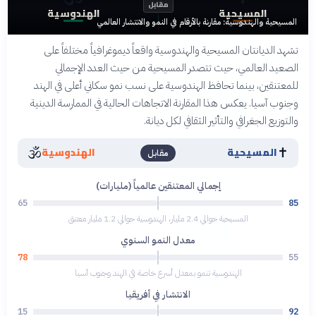
مقابل
المسيحية
الهندوسية
المسيحية والهندوسية: مقارنة بالأرقام في النمو والانتشار العالمي
تشهد الديانتان المسيحية والهندوسية واقعاً ديموغرافياً مختلفاً على
الصعيد العالمي، حيث تتصدر المسيحية من حيث العدد الإجمالي
للمعتنقين، بينما تحافظ الهندوسية على نسب نمو سكاني أعلى في الهند
وجنوب آسيا. يعكس هذا المقارنة الاتجاهات الحالية في الممارسة الدينية
والتوزيع الجغرافي والتأثير الثقافي لكل ديانة.
🕉️
✝️
المسيحية
الهندوسية
مقابل
إجمالي المعتنقين عالمياً (مليارات)
65
85
المسيحية حوالي 2.4 مليار، الهندوسية حوالي 1.2 مليار معتنق
معدل النمو السنوي
78
55
الهندوسية تنمو بمعدل أسرع خاصة في الهند وجنوب آسيا
الانتشار في أفريقيا
15
92