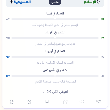
✝️
☪️
الإسلام
المسيحية
مقابل
انتشار في آسيا
62
88
الإسلام يهيمن في الشرق الأوسط وجنوب آسيا
انتشار في أفريقيا
78
82
تقارب كبير مع تفوق إسلامي في الشمال
انتشار في أوروبا
92
35
المسيحية الديانة الأساسية التاريخية
انتشار في الأمريكتين
89
28
المسيحية غالبة بسبب الاستعمار الأوروبي
اعرض الكل (7) ←
1