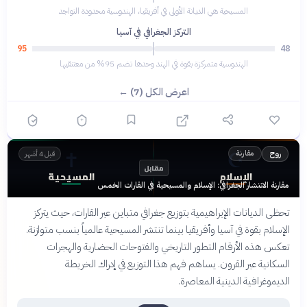
المسيحية هي الديانة الأولى في أفريقيا، الهندوسية محدودة التواجد
التركز الجغرافي في آسيا
95
48
الهندوسية متمركزة بقوة في الهند وحدها تضم 95% من معتنقيها
اعرض الكل (7) ←
✝️
☪️
مقارنة
روح
قبل 4 أشهر
مقابل
الإسلام
المسيحية
مقارنة الانتشار الجغرافي: الإسلام والمسيحية في القارات الخمس
تحظى الديانات الإبراهيمية بتوزيع جغرافي متباين عبر القارات، حيث يتركز
الإسلام بقوة في آسيا وأفريقيا بينما تنتشر المسيحية عالمياً بنسب متوازنة.
تعكس هذه الأرقام التطور التاريخي والفتوحات الحضارية والهجرات
السكانية عبر القرون. يساهم فهم هذا التوزيع في إدراك الخريطة
الديموغرافية الدينية المعاصرة.