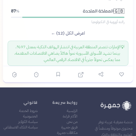
المملكة المتحدة
🇬🇧
87
%
رائدة أوروبية في التكنولوجيا
اعرض الكل (12) ←
💡
الإمارات تتصدر المنطقة العربية في انتشار الهواتف الذكية بمعدل 97%،
بينما تشهد الأسواق الآسيوية نمواً هائلاً يضاهي الاقتصادات المتقدمة،
مما يعكس تحولاً جذرياً في الاقتصاد الرقمي العالمي.
روابط سريعة
قانوني
الرئيسية
شروط الخدمة
الأكثر قراءة
الخصوصية
من نحن
سياسة الكوكيز
منصة معرفية عربية توفر
فريق جمهرة
سياسة الذكاء الاصطناعي
محتوى موثوقاً ومنظماً في
مكافآت جمهرة
العلوم والثقافة والفكر