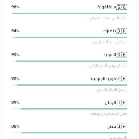
سنغافورة
🇸🇬
96
%
مركز عالمي للابتكار التكنولوجي
دنمارك
🇩🇰
94
%
من أعلى المعدلات الأوروبية
السويد
🇸🇪
93
%
قيادة أوروبية في التطور الرقمي
كوريا الجنوبية
🇰🇷
92
%
رائدة في الابتكار الآسيوي
اليابان
🇯🇵
89
%
معدل استخدام عالي ومتقدم
قطر
🇶🇦
88
%
ثاني دولة عربية