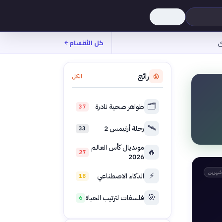
ى
كل الأقسام
رائج
الكل
🗂️
ظواهر صحية نادرة
37
🛰️
رحلة أرتيمس 2
33
مونديال كأس العالم
🔥
27
2026
شهرين
⚡
الذكاء الاصطناعي
18
🎯
فلسفات لترتيب الحياة
6