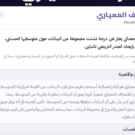
اف المعياري
ع
Standa
صائي يعبّر عن درجة تشتت مجموعة من البيانات حول متوسطها الحسابي،
يجاد الجذر التربيعي للتباين.
م من الإنجليزية، والكلمة العربية «انحراف» تعني الانزياح أو الخروج عن المسار، و«معياري» نسبة إلى
).
 والأهمية
معياري هو أداة إحصائية تُستخدم لفهم مدى قرب البيانات من القيمة المركزية (المتوسط)
 الانحراف المعياري صغيراً، فهذا يعني أن البيانات متقاربة وقريبة من المتوسط، بينما
ري كبير يدل على أن البيانات متفرقة وبعيدة عن المتوسط. تكمن أهميته في أنه يوفر صورة
ى التغير والتنوع في مجموعة البيانات، مما يساعد المحللين والباحثين على فهم موثوقي
ستقراره.
لحساب