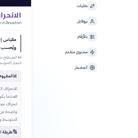
مقارنات
الانحر
بروفايل
rd Deviation
بالأرقام
مقياس إح
ويُحسب بإ
محتوى متقدم
📜
المصطلح مترج
المعيار (المتوسط
المِضمار
📊
المفهوم
الانحراف ال
فعندما يكون
انحراف معيا
واضحة عن مد
المتوسط وا
🔢
طريقة ا