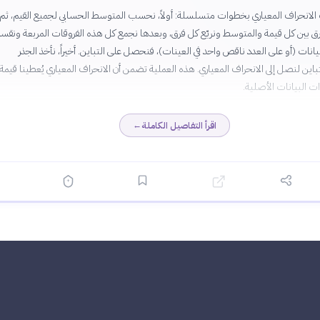
لانحراف المعياري بخطوات متسلسلة: أولاً، نحسب المتوسط الحسابي لجميع القيم، ثم
 بين كل قيمة والمتوسط ونربّع كل فرق، وبعدها نجمع كل هذه الفروقات المربعة ونقسم
يانات (أو على العدد ناقص واحد في العينات)، فنحصل على التباين. أخيراً، نأخذ الجذر
تباين لنصل إلى الانحراف المعياري. هذه العملية تضمن أن الانحراف المعياري يُعطينا قيمة
 البيانات الأصلية.
اقرأ التفاصيل الكاملة
←