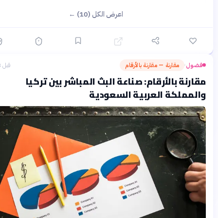
اعرض الكل (10) ←
ول
مقارنة — مقارنة بالأرقام
قبل 3 أشهر
›
رنة بالأرقام: صناعة البث المباشر بين تركيا
لمملكة العربية السعودية