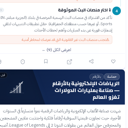
اختر منصات البث الموثوقة
📱
5 دقائق
تأكد من الاشتراك في منصات البث الرسمية المرخصة في بلدك (الجزيرة مباشر، beIN
Sports، أو غيرها حسب منطقتك الجغرافية). حمّل تطبيقات التنبيهات لتلقي
إشعارات فورية عن بدء المباريات وأهم لحظات الأحداث.
⚠️
تجنب منصات البث غير القانونية التي قد تعرضك لمخاطر أمنية
اعرض الكل (9) ←
قبل 4 أشهر
بالأرقام
ماسة
رياضات الإلكترونية بالأرقام
صناعة بمليارات الدولارات
زو العالم
 صناعة الألعاب الإلكترونية والرياضات الرقمية نمواً متسارعاً في السنوات
يرة، حيث تجاوزت قيمتها السوقية أرقاماً فلكية واجتذبت ملايين المشجعين
والمحترفين حول العالم. من بطولات الدوتا 2 إلى League of Legends، أصبحت