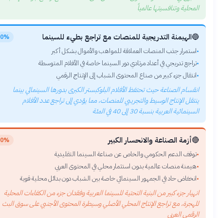
المحلية وتنافسيتها عالمي
الهيمنة التدريجية للمنصات مع تراجع بطيء للسينما

50%
استمرار جذب المنصات العملاقة للمواهب والأموال بشكل أكبر
تراجع تدريجي في أعداد مرتادي دور السينما خاصة في الأفلام المتوسطة
انتقال جزء كبير من صناع المحتوى الشباب إلى الإنتاج الرقمي
انقسام الصناعة حيث تحتفظ الأفلام البلوكبستر الكبرى بدورها السينمائي بينم
ينتقل الإنتاج الوسيط والتجريبي للمنصات، مما يؤدي إلى تراجع عدد الأفلا
السينمائية العربية بنسبة 30 إلى 40 في الم
أزمة الصناعة والانحسار الكبير

20%
توقف الدعم الحكومي والخاص عن صناعة السينما التقليدية
هيمنة منصات عالمية بدون استثمار محلي في المحتوى العربي
انخفاض حاد في الجمهور السينمائي خاصة بين الشباب دون بدائل محلية قوية
انهيار جزء كبير من البنية التحتية للسينما العربية وفقدان جزء من الكفاءات المحلي
للهجرة، مع تراجع الإنتاج المحلي الأصلي وسيطرة المحتوى الأجنبي على سوق الب
الرقمي العرب