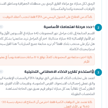
الزمني لكل مباراة مع مراعاة الفارق الزمني بين منطقتك الجغرافية ومناطق الاستضافة
(الولايات المتحدة وكندا والمكسيك).
⚠️
تأكد من الاطلاع على الجدول الرسمي من FIFA فقط لتجنب أخطاء التوقيت
حدد مرحلة اهتمامك الأساسية
⭐
5 دقائق
اقسم المتابعة إلى ثلاث مراحل: دور المجموعات (64 مباراة في الأسبوعين الأول والثاني)،
ثم الأدوار الإقصائية (40 مباراة متتالية). اختر أي المراحل تريد متابعتها بشكل كامل:
هل تركز على منتخب بلدك فقط؟ أم تريد متابعة جميع المباريات؟ هذا القرار سيحدد
استراتيجيتك الكاملة.
⚠️
إذا اخترت متابعة دور المجموعات كاملاً، توقع 6-8 ساعات مشاهدة يومياً في بعض
الأيام
استخدم تقارير الذكاء الاصطناعي التحليلية
🤖
5 دقائق
اعتمد على تحليلات الذكاء الاصطناعي التي توفرها FIFA والمنصات الإعلامية الرسمية،
والتي تغطي إحصائيات الاستحواذ، الفرص الملموسة، وتقييمات الأداء الفردي. هذه
التقارير تُصاغ تلقائياً بعد كل مباراة لتوفير فهم عميق دون الحاجة لمشاهدة
الملخصات الطويلة.
⚠️
لا تعتمد على التوقعات الكمية فقط؛ احذر من أن النماذج قد تنحرف بنسبة 30-
40% عن الأداء الفعلي