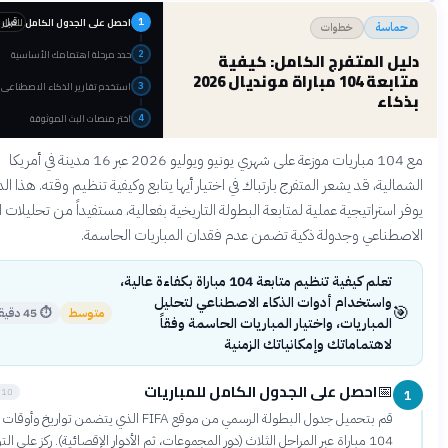
احصل على الجدول الكامل للمباريات
قبل 3 أشهر
1
خطوات
حماس
حدد مرحلة اهتمامك الأساسية
دليل المتفرج الكامل: كيف
2
متابعة 104 مباراة مونديال 2026
استخدم تقارير الذكاء الاصطناعي التحليلية
3
بذك
اختر منصات البث الموثوقة
4
مع 104 مباريات موزعة على شهري يونيو ويوليو 2026 عبر 16 مدينة في أمريكا
الشمالية، قد يشعر المتفرج بارتباك في اختيار أيها يتابع وكيفية تنظيم وقته. هذا ال
يوفر استراتيجية عملية لمتابعة البطولة التاريخية بفعالية، مستفيداً من تحليلات ال
الاصطناعي وجدولة ذكية تضمن عدم فقدان المباريات الحا
تعلم كيفية تنظيم متابعة 104 مباراة بكفاءة عالية،
واستخدام أدوات الذكاء الاصطناعي لتحليل

45 دقيقة
⏱
متوسط
المباريات، واختيار المباريات الحاسمة وفقاً
لاهتماماتك وإمكانياتك الزمنية
احصل على الجدول الكامل للمباريات
📅
10 دقائق
قم بتحميل جدول البطولة الرسمي من موقع FIFA الذي يتضمن تواريخ وأوقات جميع
104 مباراة عبر المراحل الثلاث (دور المجموعات، ثم الأدوار الإقصائية). ركز على التوقيت