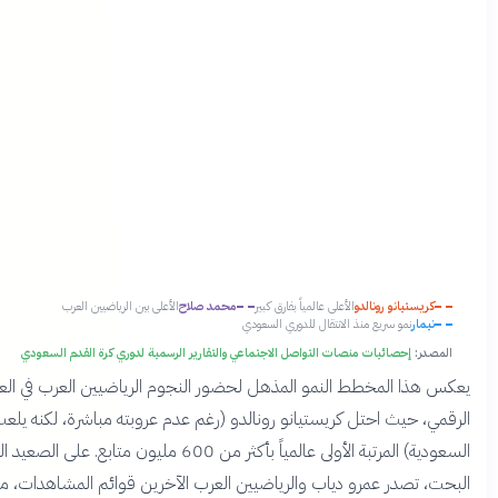
كريستيانو رونالدو
الأعلى عالمياً بفارق كبير
محمد صلاح
الأعلى بين الرياضيين العرب
نيمار
نمو سريع منذ الانتقال للدوري السعودي
لمصدر:
إحصائيات منصات التواصل الاجتماعي والتقارير الرسمية لدوري كرة القدم السعودي
س هذا المخطط النمو المذهل لحضور النجوم الرياضيين العرب في العالم
مي، حيث احتل كريستيانو رونالدو (رغم عدم عروبته مباشرة، لكنه يلعب في
السعودية) المرتبة الأولى عالمياً بأكثر من 600 مليون متابع. على الصعيد العربي
حت، تصدر عمرو دياب والرياضيين العرب الآخرين قوائم المشاهدات، مع