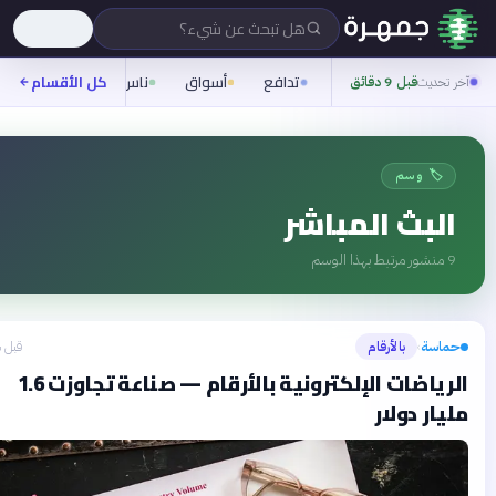
هل تبحث عن شيء؟
تدافع
أسواق
ناس
روح
كل الأقسام
شيفرة
تحديث
قبل 9 دقائق
🏷️ وسم
لبث المباشر
نشور مرتبط بهذا الوسم
اسة
بالأرقام
قبل شهرين
›
الرياضات الإلكترونية بالأرقام — صناعة تجاوزت 1.6
ار دولار