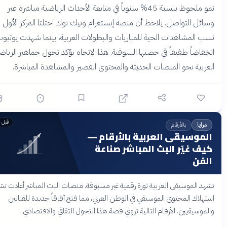
نمو ملحوظ بنسبة 45% سنوياً في متابعة الأحداث الرياضية مباشرة عبر
ل التواصل. يلاحظ أن منصة إنستغرام وتيك توك احتلتا المركز الأول في
 المشاهدات الحية للمباريات والبطولات العربية، بينما شهدت يوتيوب
اضاً طفيفاً في حصتها السوقية. هذا الاتجاه يؤكد تحول جماهير الرياضة
بية نحو المنصات الحديثة والمحتوى القصير والمشاهدة المباشرة.
قبل 4 أشهر
بالأرقام
ايا
موسيقى العربية بالأرقام —
ف غيّر البث المباشر صناعة
فن
 الموسيقى العربية ثورة رقمية غير مسبوقة. منصات البث المباشر أعادت تشكيل
لاك المحتوى الموسيقي في الوطن العربي، مما فتح آفاقاً جديدة للفنانين
وسيقيين. الأرقام التالية تروي قصة هذا التحول الثقافي والاقتصادي.