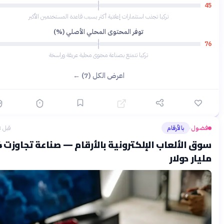
34
تركيا تجذب استثمارات إعلانية أكثر بسبب قاعدة المستخدمين الأكبر
توفر المحتوى المحلي الأصلي (%)
64
تركيا تتمتع بصناعة محتوى محلية عريقة وراسخة
اعرض الكل (7) ←
ول
بالأرقام
قبل 3 أشهر
›
سوق الألعاب الإلكترونية بالأرقام — صناعة تجاوزت 184
ار دولار