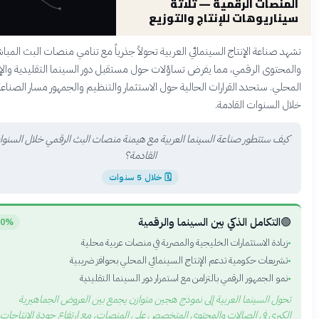
المنصات الرقمية — ثلا
سيناريوهات للإنتاج والتوز
تشهد صناعة الإنتاج السينمائي العربية تحولاً جذرياً مع تنامي منصات البث الم
والمحتوى الرقمي، مما يفرض تساؤلات حول مستقبل دور السينما التقليدية والإ
المحلي. ستحدد القرارات الحالية حول الاستثمار والتنظيم والجمهور مسار الص
خلال السنوات القا
كيف ستتطور صناعة السينما العربية مع هيمنة منصات البث الرقمي خلال السنوا
القادمة؟
خلال 5 سنوات
🗓
التكامل الذكي بين السينما والرقمية

30%
زيادة الاستثمارات الخليجية والمصرية في منصات عربية محلية
تشريعات حكومية تدعم الإنتاج السينمائي المحلي بحوافز ضريبية
نمو الجمهور الرقمي بالتزامن مع استمرار دور السينما التقليدية
تحول السينما العربية إلى نموذج هجين متوازن يجمع بين العروض الجماهيري
الكبرى في الصالات والمحتوى المتخصص على المنصات، مع ارتفاع جودة الإنتاجا