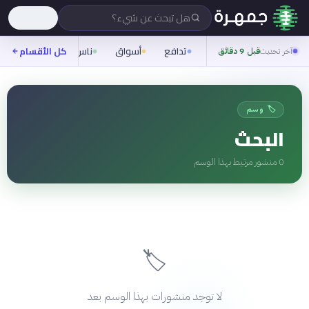
هل تبحث عن شيء؟
تدافع
أسواق
ناس
روح
كل الأقسام
شيفر
آخر تحديث
قبل 9 دقائق
🏷️ وسم
البحث
0
منشور مرتبط بهذا الوسم
🏷️
لا توجد منشورات بهذا الوسم بعد