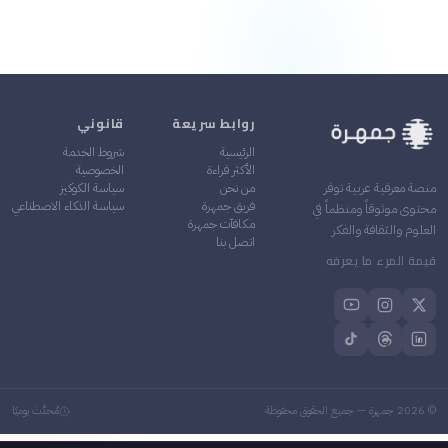
روابط سريعة
قانوني
الرئيسية
شروط الخدمة
الأكثر قراءة
الخصوصية
من نحن
سياسة الكوكيز
منصة معرفية عربية توفر
فريق جمهرة
سياسة الذكاء الاصطناعي
محتوى موثوقاً ومنظماً في
مكافآت جمهرة
العلوم والثقافة والفكر
اتصل بنا
قيمة المرء ما يعرفه
©
2026
جمهرة — جميع الحقوق محفوظة
مُحدَّث يوميًا