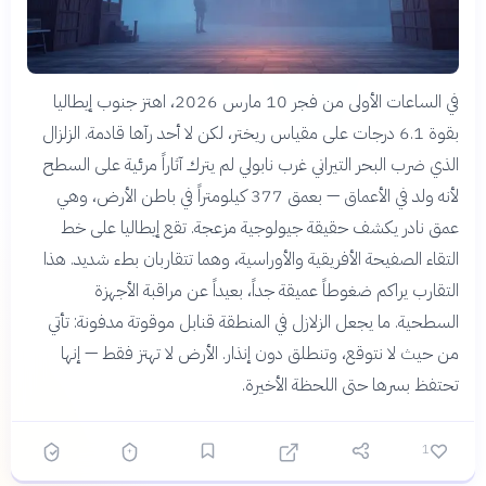
في الساعات الأولى من فجر 10 مارس 2026، اهتز جنوب إيطاليا
بقوة 6.1 درجات على مقياس ريختر، لكن لا أحد رآها قادمة. الزلزال
الذي ضرب البحر التيراني غرب نابولي لم يترك آثاراً مرئية على السطح
لأنه ولد في الأعماق — بعمق 377 كيلومتراً في باطن الأرض، وهي
عمق نادر يكشف حقيقة جيولوجية مزعجة. تقع إيطاليا على خط
التقاء الصفيحة الأفريقية والأوراسية، وهما تتقاربان بطء شديد. هذا
التقارب يراكم ضغوطاً عميقة جداً، بعيداً عن مراقبة الأجهزة
السطحية. ما يجعل الزلازل في المنطقة قنابل موقوتة مدفونة: تأتي
من حيث لا نتوقع، وتنطلق دون إنذار. الأرض لا تهتز فقط — إنها
تحتفظ بسرها حتى اللحظة الأخيرة.
1