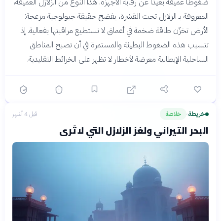
ضغوطاً عميقة بعيداً عن رقابة الأجهزة. هذا النوع من الزلازل العميقة،
المعروفة بـ الزلازل تحت القشرة، يفضح حقيقة جيولوجية مزعجة:
الأرض تخزّن طاقة ضخمة في أعماق لا نستطيع مراقبتها بفعالية. إذ
تتسبب هذه الضغوط البطيئة والمستمرة في أن تصبح المناطق
الساحلية الإيطالية معرضة لأخطار لا تظهر على الخرائط التقليدية.
خريطة
خلاصة
قبل 4 أشهر
›
البحر التيراني ولغز الزلازل التي لا تُرى