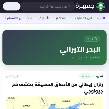
هل تبحث عن شيء؟
تدافع
أسواق
ناس
روح
كل الأقسام
شيف
آخر تحديث
قبل 39 دقيقة
🏷️ وسم
البحر التيراني
2
منشور مرتبط بهذا الوسم
خريطة
خلاصة
قبل 3 أشهر
›
زلزال إيطالي من الأعماق السحيقة يكشف فخ
جيولوجي